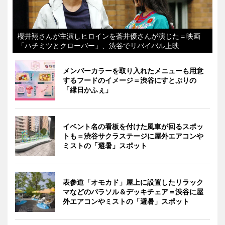
櫻井翔さんが主演しヒロインを蒼井優さんが演じた＝映画
「ハチミツとクローバー」、渋谷でリバイバル上映
メンバーカラーを取り入れたメニューも用意
するフードのイメージ＝渋谷にすとぷりの
「縁日かふぇ」
イベント名の看板を付けた風車が回るスポッ
トも＝渋谷サクラステージに屋外エアコンや
ミストの「避暑」スポット
表参道「オモカド」屋上に設置したリラック
マなどのパラソル＆デッキチェア＝渋谷に屋
外エアコンやミストの「避暑」スポット