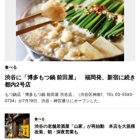
食べる
渋谷に「博多もつ鍋 前田屋」 福岡発、新宿に続き
都内2号店
もつ鍋店「博多もつ鍋 前田屋 渋谷店」（渋谷区神南1、TEL 03-5593-
0734）が7月19日、渋谷・神宮通りにオープンした。
食べる
渋谷の老舗居酒屋「山家」が再始動 本店を大規模
改装、朝・深夜営業も