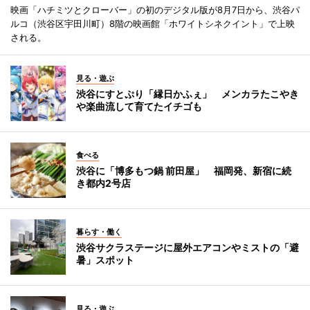
映画「ハチミツとクローバー」の初のデジタル版が8月7日から、渋谷パ
ルコ（渋谷区宇田川町）8階の映画館「ホワイトシネクイント」で上映
される。
見る・遊ぶ
渋谷にすとぷり「縁日かふぇ」 メンカラたこやき
や楽曲流して育てたイチゴも
食べる
渋谷に「博多もつ鍋 前田屋」 福岡発、新宿に続
き都内2号店
暮らす・働く
渋谷サクラステージに屋外エアコンやミストの「避
暑」スポット
見る・遊ぶ