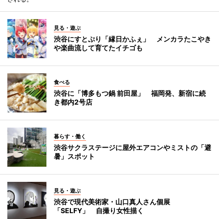
見る・遊ぶ
渋谷にすとぷり「縁日かふぇ」 メンカラたこやき
や楽曲流して育てたイチゴも
食べる
渋谷に「博多もつ鍋 前田屋」 福岡発、新宿に続
き都内2号店
暮らす・働く
渋谷サクラステージに屋外エアコンやミストの「避
暑」スポット
見る・遊ぶ
渋谷で現代美術家・山口真人さん個展
「SELFY」 自撮り女性描く