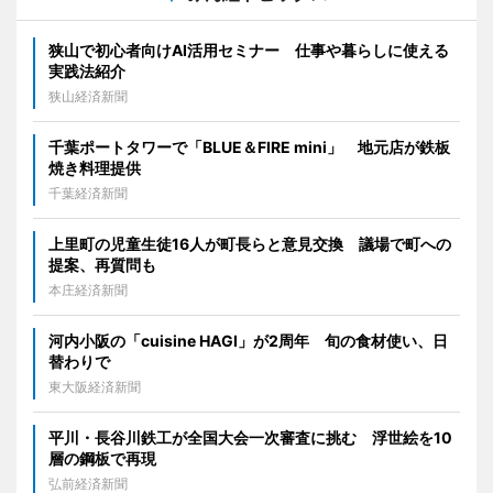
狭山で初心者向けAI活用セミナー 仕事や暮らしに使える
実践法紹介
狭山経済新聞
千葉ポートタワーで「BLUE＆FIRE mini」 地元店が鉄板
焼き料理提供
千葉経済新聞
上里町の児童生徒16人が町長らと意見交換 議場で町への
提案、再質問も
本庄経済新聞
河内小阪の「cuisine HAGI」が2周年 旬の食材使い、日
替わりで
東大阪経済新聞
平川・長谷川鉄工が全国大会一次審査に挑む 浮世絵を10
層の鋼板で再現
弘前経済新聞