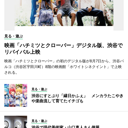
見る・遊ぶ
映画「ハチミツとクローバー」デジタル版、渋谷で
リバイバル上映
映画「ハチミツとクローバー」の初のデジタル版が8月7日から、渋谷パ
ルコ（渋谷区宇田川町）8階の映画館「ホワイトシネクイント」で上映
される。
見る・遊ぶ
渋谷にすとぷり「縁日かふぇ」 メンカラたこやき
や楽曲流して育てたイチゴも
見る・遊ぶ
渋谷で現代美術家・山口真人さん個展