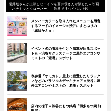
櫻井翔さんが主演しヒロインを蒼井優さんが演じた＝映画
「ハチミツとクローバー」、渋谷でリバイバル上映
メンバーカラーを取り入れたメニューも用意
するフードのイメージ＝渋谷にすとぷりの
「縁日かふぇ」
イベント名の看板を付けた風車が回るスポッ
トも＝渋谷サクラステージに屋外エアコンや
ミストの「避暑」スポット
表参道「オモカド」屋上に設置したリラック
マなどのパラソル＆デッキチェア＝渋谷に屋
外エアコンやミストの「避暑」スポット
店内の様子＝渋谷にもつ鍋店「博多もつ鍋 前
田屋」