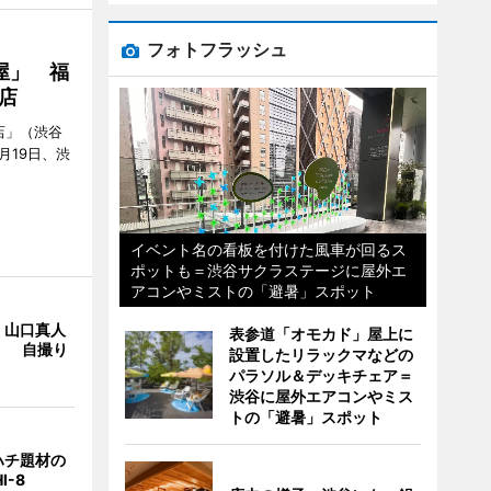
フォトフラッシュ
屋」 福
店
店」（渋谷
7月19日、渋
イベント名の看板を付けた風車が回るス
ポットも＝渋谷サクラステージに屋外エ
アコンやミストの「避暑」スポット
・山口真人
表参道「オモカド」屋上に
Y」 自撮り
設置したリラックマなどの
パラソル＆デッキチェア＝
渋谷に屋外エアコンやミス
トの「避暑」スポット
ハチ題材の
I-8