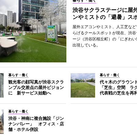
暮らす・働く
渋谷サクラステージに屋
ンやミストの「避暑」ス
屋外エアコンやミスト、人工芝など
らげるクールスポットが現在、渋谷
ージ（渋谷区桜丘町）の「にぎわいS
出現している。
暮らす・働く
暮らす・働く
観光客の顔写真が渋谷スクラ
代々木のグラウン
ンブル交差点の屋外ビジョン
「芝生」空間 ラ
に 新サービス始動へ
代表戦の芝生を再
暮らす・働く
渋谷・神南に複合施設「ジン
ナンバレー」 オフィス・店
舗・ホテル併設