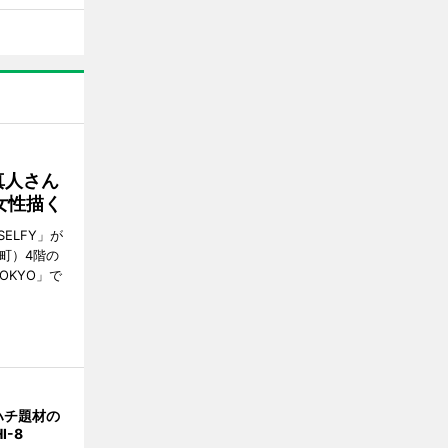
真人さん
女性描く
ELFY」が
町）4階の
TOKYO」で
ハチ題材の
I-8