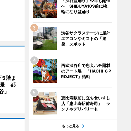
「渋谷盆踊り」今年も開催
へ SHIBUYA109前に櫓、
輪になり盆踊り
渋谷サクラステージに屋外
エアコンやミストの「避
暑」スポット
西武渋谷店で忠犬ハチ題材
のアート展 「HACHI-8 P
ROJECT」始動
下5階ま
夜景 都
谷」
恵比寿駅前に立ち食いすし
店「恵比寿駅前寿司」 ラ
ンチやデリバリーも
もっと見る