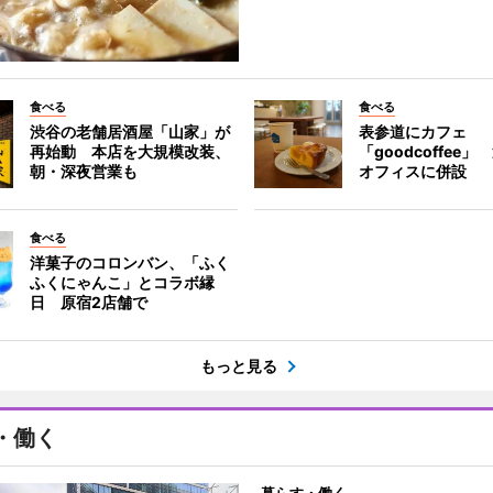
食べる
食べる
渋谷の老舗居酒屋「山家」が
表参道にカフェ
再始動 本店を大規模改装、
「goodcoffee
朝・深夜営業も
オフィスに併設
食べる
洋菓子のコロンバン、「ふく
ふくにゃんこ」とコラボ縁
日 原宿2店舗で
もっと見る
・働く