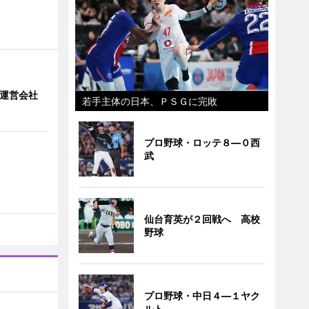
」 運営会社
若手主体の日本、ＰＳＧに完敗
プロ野球・ロッテ８―０西
武
仙台育英が２回戦へ 高校
野球
プロ野球・中日４―１ヤク
ルト