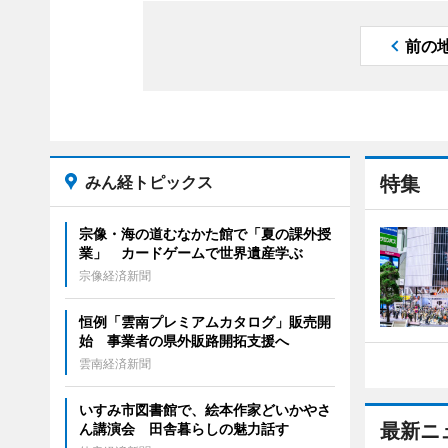
前の
みん経トピックス
特集
宗像・海の道むなかた館で「夏の課外授
業」 カードゲームで世界遺産学ぶ
宗像経済新聞
恒例「雲南プレミアムカタログ」販売開
始 事業者の県外販路開拓支援へ
雲南経済新聞
いすみ市図書館で、絵本作家どいかやさ
最新ニ
ん講演会 田舎暮らしの魅力話す