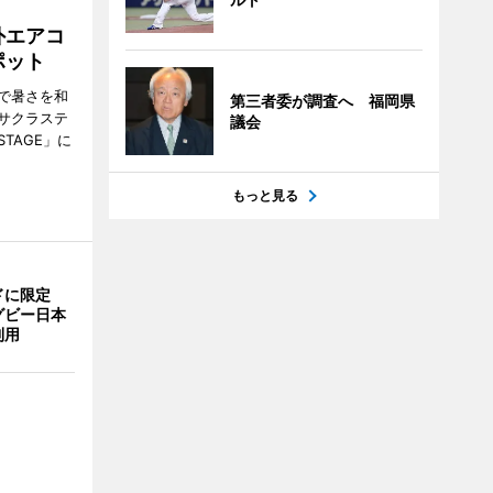
外エアコ
ポット
で暑さを和
第三者委が調査へ 福岡県
サクラステ
議会
TAGE」に
もっと見る
ドに限定
グビー日本
利用