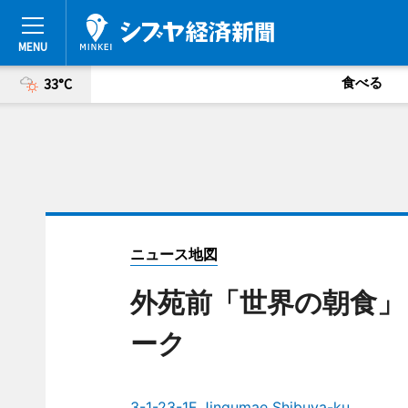
食べる
33°C
ニュース地図
外苑前「世界の朝食」
ーク
3-1-23-1F Jingumae Shibuya-ku