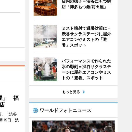
店内の様子＝渋谷にもつ鍋
店「博多もつ鍋 前田屋」
ミスト噴射で避暑対策に＝
渋谷サクラステージに屋外
エアコンやミストの「避
暑」スポット
パフォーマンスで作られた
氷の彫刻＝渋谷サクラステ
ージに屋外エアコンやミス
トの「避暑」スポット
もっと見る
屋」 福
店
ワールドフォトニュース
店」（渋谷
7月19日、渋