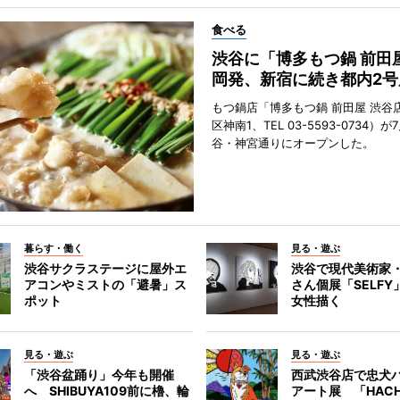
食べる
渋谷に「博多もつ鍋 前田
岡発、新宿に続き都内2号
もつ鍋店「博多もつ鍋 前田屋 渋谷
区神南1、TEL 03-5593-0734）が
谷・神宮通りにオープンした。
暮らす・働く
見る・遊ぶ
渋谷サクラステージに屋外エ
渋谷で現代美術家
アコンやミストの「避暑」ス
さん個展「SELF
ポット
女性描く
見る・遊ぶ
見る・遊ぶ
「渋谷盆踊り」今年も開催
西武渋谷店で忠犬
へ SHIBUYA109前に櫓、輪
アート展 「HACH