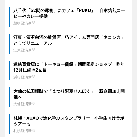
八千代「52間の縁側」にカフェ「PUKU」 自家焙煎コー
ヒーやカレー提供
船橋経済新聞
江東・清澄白河の雑貨店、猫アイテム専門店「ネコシカ」
としてリニューアル
江東経済新聞
遠鉄百貨店に「トーキョー煎餅」期間限定ショップ 昨年
12月に続き2回目
浜松経済新聞
大仙の払田柵跡で「まつり彩夏せんぼく」 新企画加え開
催へ
大仙経済新聞
札幌・AOAOで進化学ぶスタンプラリー 小学生向けラボ
ツアーも
札幌経済新聞