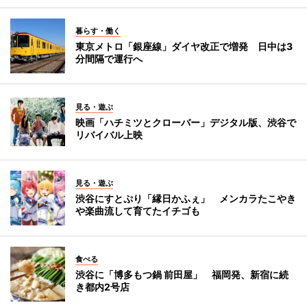
暮らす・働く
東京メトロ「銀座線」ダイヤ改正で増発 日中は3
分間隔で運行へ
見る・遊ぶ
映画「ハチミツとクローバー」デジタル版、渋谷で
リバイバル上映
見る・遊ぶ
渋谷にすとぷり「縁日かふぇ」 メンカラたこやき
や楽曲流して育てたイチゴも
食べる
渋谷に「博多もつ鍋 前田屋」 福岡発、新宿に続
き都内2号店