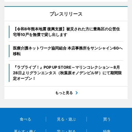
プレスリリース
【令和8年熊本地震 復興支援】被災された方に豊島区の公営住
宅等10戸を無償で貸し出します
医療介護ネットワーク協同組合 本店事務所をサンシャイン60へ
移転
『ラブライブ！』POP UP STORE～マリンコレクション～8月
28日よりグランエンタス（秋葉原オノデンビル1F）にて期間限
定オープン！
もっと見る
食べる
見る・遊ぶ
買う
暮らす・働く
学ぶ・知る
特集