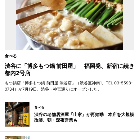
食べる
渋谷に「博多もつ鍋 前田屋」 福岡発、新宿に続き
都内2号店
もつ鍋店「博多もつ鍋 前田屋 渋谷店」（渋谷区神南1、TEL 03-5593-
0734）が7月19日、渋谷・神宮通りにオープンした。
食べる
渋谷の老舗居酒屋「山家」が再始動 本店を大規模
改装、朝・深夜営業も