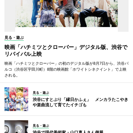
見る・遊ぶ
映画「ハチミツとクローバー」デジタル版、渋谷で
リバイバル上映
映画「ハチミツとクローバー」の初のデジタル版が8月7日から、渋谷パ
ルコ（渋谷区宇田川町）8階の映画館「ホワイトシネクイント」で上映
される。
見る・遊ぶ
渋谷にすとぷり「縁日かふぇ」 メンカラたこやき
や楽曲流して育てたイチゴも
見る・遊ぶ
渋谷で現代美術家・山口真人さん個展