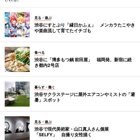
見る・遊ぶ
渋谷にすとぷり「縁日かふぇ」 メンカラたこやき
や楽曲流して育てたイチゴも
食べる
渋谷に「博多もつ鍋 前田屋」 福岡発、新宿に続
き都内2号店
暮らす・働く
渋谷サクラステージに屋外エアコンやミストの「避
暑」スポット
見る・遊ぶ
渋谷で現代美術家・山口真人さん個展
「SELFY」 自撮り女性描く