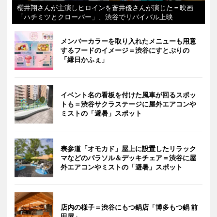
櫻井翔さんが主演しヒロインを蒼井優さんが演じた＝映画
「ハチミツとクローバー」、渋谷でリバイバル上映
メンバーカラーを取り入れたメニューも用意
するフードのイメージ＝渋谷にすとぷりの
「縁日かふぇ」
イベント名の看板を付けた風車が回るスポッ
トも＝渋谷サクラステージに屋外エアコンや
ミストの「避暑」スポット
表参道「オモカド」屋上に設置したリラック
マなどのパラソル＆デッキチェア＝渋谷に屋
外エアコンやミストの「避暑」スポット
店内の様子＝渋谷にもつ鍋店「博多もつ鍋 前
田屋」