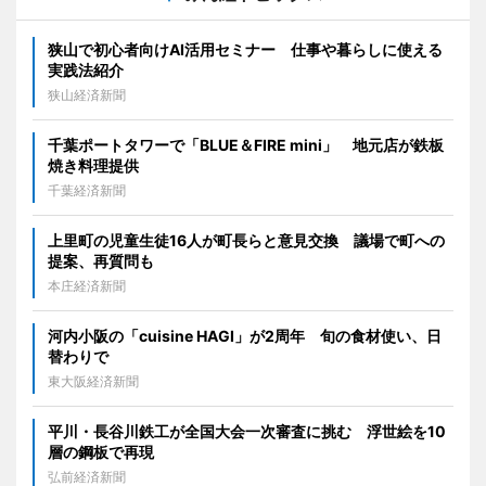
狭山で初心者向けAI活用セミナー 仕事や暮らしに使える
実践法紹介
狭山経済新聞
千葉ポートタワーで「BLUE＆FIRE mini」 地元店が鉄板
焼き料理提供
千葉経済新聞
上里町の児童生徒16人が町長らと意見交換 議場で町への
提案、再質問も
本庄経済新聞
河内小阪の「cuisine HAGI」が2周年 旬の食材使い、日
替わりで
東大阪経済新聞
平川・長谷川鉄工が全国大会一次審査に挑む 浮世絵を10
層の鋼板で再現
弘前経済新聞