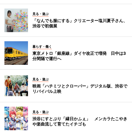
見る・遊ぶ
「なんでも服にする」クリエーター塩川夏子さん、
渋谷で初個展
暮らす・働く
東京メトロ「銀座線」ダイヤ改正で増発 日中は3
分間隔で運行へ
見る・遊ぶ
映画「ハチミツとクローバー」デジタル版、渋谷で
リバイバル上映
見る・遊ぶ
渋谷にすとぷり「縁日かふぇ」 メンカラたこやき
や楽曲流して育てたイチゴも