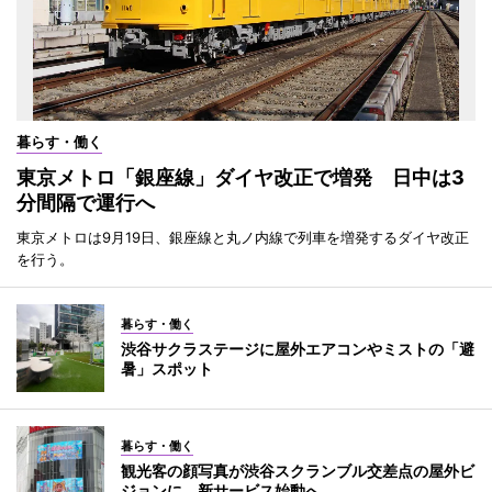
暮らす・働く
東京メトロ「銀座線」ダイヤ改正で増発 日中は3
分間隔で運行へ
東京メトロは9月19日、銀座線と丸ノ内線で列車を増発するダイヤ改正
を行う。
暮らす・働く
渋谷サクラステージに屋外エアコンやミストの「避
暑」スポット
暮らす・働く
観光客の顔写真が渋谷スクランブル交差点の屋外ビ
ジョンに 新サービス始動へ