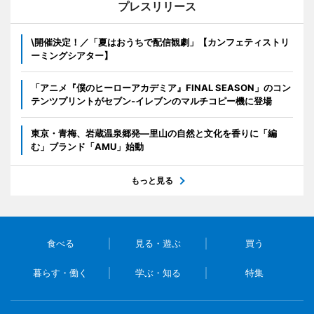
プレスリリース
\開催決定！／「夏はおうちで配信観劇」【カンフェティストリ
ーミングシアター】
「アニメ『僕のヒーローアカデミア』FINAL SEASON」のコン
テンツプリントがセブン‐イレブンのマルチコピー機に登場
東京・青梅、岩蔵温泉郷発―里山の自然と文化を香りに「編
む」ブランド「AMU」始動
もっと見る
食べる
見る・遊ぶ
買う
暮らす・働く
学ぶ・知る
特集