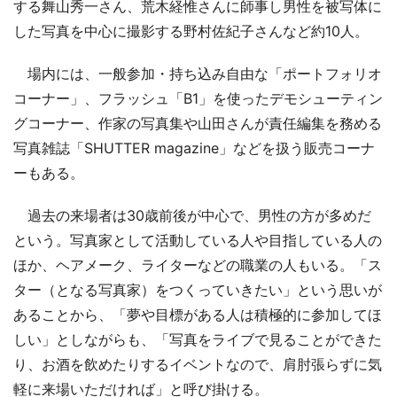
する舞山秀一さん、荒木経惟さんに師事し男性を被写体に
した写真を中心に撮影する野村佐紀子さんなど約10人。
場内には、一般参加・持ち込み自由な「ポートフォリオ
コーナー」、フラッシュ「B1」を使ったデモシューティン
グコーナー、作家の写真集や山田さんが責任編集を務める
写真雑誌「SHUTTER magazine」などを扱う販売コーナ
ーもある。
過去の来場者は30歳前後が中心で、男性の方が多めだ
という。写真家として活動している人や目指している人の
ほか、ヘアメーク、ライターなどの職業の人もいる。「ス
ター（となる写真家）をつくっていきたい」という思いが
あることから、「夢や目標がある人は積極的に参加してほ
しい」としながらも、「写真をライブで見ることができた
り、お酒を飲めたりするイベントなので、肩肘張らずに気
軽に来場いただければ」と呼び掛ける。