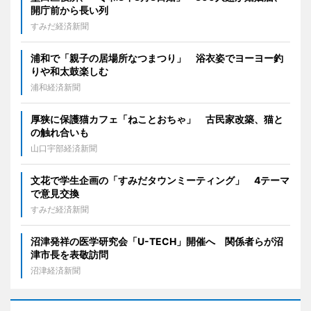
開庁前から長い列
すみだ経済新聞
浦和で「親子の居場所なつまつり」 浴衣姿でヨーヨー釣
りや和太鼓楽しむ
浦和経済新聞
厚狭に保護猫カフェ「ねことおちゃ」 古民家改築、猫と
の触れ合いも
山口宇部経済新聞
文花で学生企画の「すみだタウンミーティング」 4テーマ
で意見交換
すみだ経済新聞
沼津発祥の医学研究会「U-TECH」開催へ 関係者らが沼
津市長を表敬訪問
沼津経済新聞