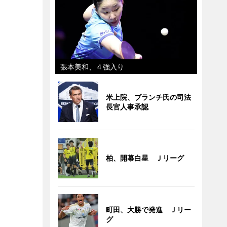
張本美和、４強入り
米上院、ブランチ氏の司法
長官人事承認
柏、開幕白星 Ｊリーグ
町田、大勝で発進 Ｊリー
グ