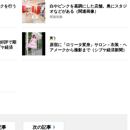
クを行う
白やピンクを基調にした店舗。奥にスタジ
オなどがある（関連画像）
関連画像
買う
好評で期
原宿に「ロリータ変身」サロン－衣装・ヘ
ブヤ経済
アメークから撮影まで（シブヤ経済新聞）
記事
次の記事