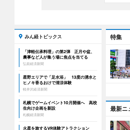
みん経トピックス
特集
「津軽伝承料理」の第2弾 正月や盆、
農事など人が集う場に焦点を当てる
弘前経済新聞
星野エリアで「足水浴」 13度の湧水と
ヒノキ香るおけで清涼体験
軽井沢経済新聞
札幌でゲームイベント10月開催へ 高校
最新ニ
生向け企画を新設
札幌経済新聞
火星を旅するVR体験アトラクション