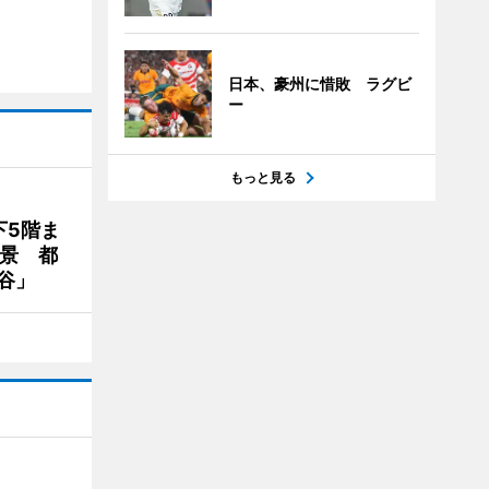
日本、豪州に惜敗 ラグビ
ー
もっと見る
下5階ま
夜景 都
谷」