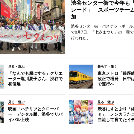
渋谷センター街で今年も
レード」 スポーツチー
加
渋谷センター街・バスケットボール
で8月7日、「七夕まつり」の一環
行われた。
見る・遊ぶ
暮らす・働く
「なんでも服にする」クリエ
東京メトロ「銀座
ーター塩川夏子さん、渋谷で
改正で増発 日中
初個展
で運行へ
見る・遊ぶ
見る・遊ぶ
映画「ハチミツとクローバ
渋谷にすとぷり「
ー」デジタル版、渋谷でリバ
ぇ」 メンカラた
イバル上映
曲流して育てたイ