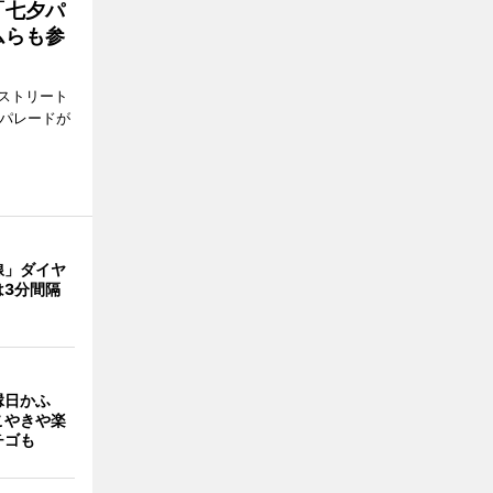
「七夕パ
ムらも参
ストリート
でパレードが
線」ダイヤ
は3分間隔
縁日かふ
こやきや楽
チゴも