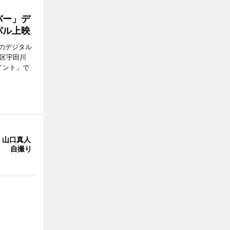
バー」デ
バル上映
のデジタル
谷区宇田川
イント」で
・山口真人
Y」 自撮り