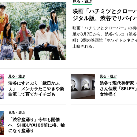
見る・遊ぶ
映画「ハチミツとクロー
ジタル版、渋谷でリバイ
映画「ハチミツとクローバー」の初
版が8月7日から、渋谷パルコ（渋
町）8階の映画館「ホワイトシネク
上映される。
見る・遊ぶ
見る・遊ぶ
渋谷にすとぷり「縁日かふ
渋谷で現代美術家
ぇ」 メンカラたこやきや楽
さん個展「SELF
曲流して育てたイチゴも
女性描く
見る・遊ぶ
「渋谷盆踊り」今年も開催
へ SHIBUYA109前に櫓、輪
になり盆踊り