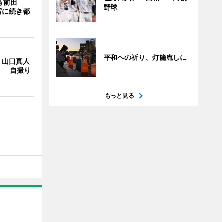
 前田
野球
宿に続き都
平和への祈り、灯籠流しに
・山口真人
Y」 自撮り
もっと見る