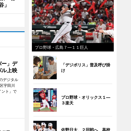
谷」
プロ野球・広島７―１１巨人
バー」デ
「デジポリス」普及呼び掛
バル上映
け
のデジタル
谷区宇田川
イント」で
プロ野球・オリックス１―
３楽天
佐野日大、２回戦へ 高校