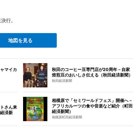
天決行。
地図を見る
ャマイカ
秋田のコーヒー豆専門店が20周年－自家
焙煎豆のおいしさ伝える（秋田経済新聞）
秋田経済新聞
相模原で「セミワールドフェス」開催へ－
アフリカルーツの食や音楽など紹介（町田
トさん来
経済新聞）
経済新
相模原町田経済新聞