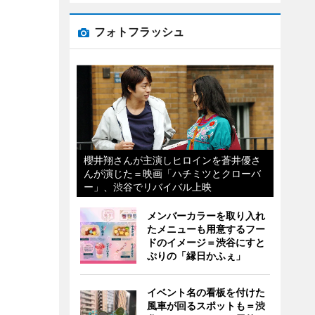
フォトフラッシュ
櫻井翔さんが主演しヒロインを蒼井優さ
んが演じた＝映画「ハチミツとクローバ
ー」、渋谷でリバイバル上映
メンバーカラーを取り入れ
たメニューも用意するフー
ドのイメージ＝渋谷にすと
ぷりの「縁日かふぇ」
イベント名の看板を付けた
風車が回るスポットも＝渋