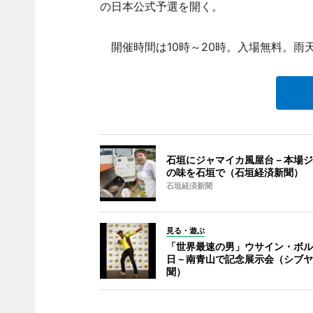
の日本公式予選を開く。
開催時間は10時～20時。入場無料。雨
石垣にジャマイカ風屋台－本場ジ
の味を石垣で（石垣経済新聞）
石垣経済新聞
見る・遊ぶ
「世界最速の男」ウサイン・ボル
日－南青山で記念展示会（シブヤ
聞）