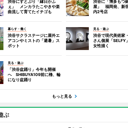
渋谷にすとぷり「縁日かふ
渋谷に「博多もつ鍋
ぇ」 メンカラたこやきや楽
屋」 福岡発、新
曲流して育てたイチゴも
内2号店
暮らす・働く
見る・遊ぶ
渋谷サクラステージに屋外エ
渋谷で現代美術家
アコンやミストの「避暑」ス
さん個展「SELF
ポット
女性描く
見る・遊ぶ
「渋谷盆踊り」今年も開催
へ SHIBUYA109前に櫓、輪
になり盆踊り
もっと見る
遊ぶ