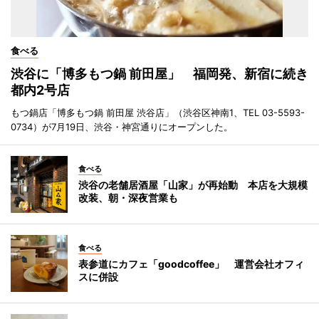
食べる
渋谷に「博多もつ鍋 前田屋」 福岡発、新宿に続き
都内2号店
もつ鍋店「博多もつ鍋 前田屋 渋谷店」（渋谷区神南1、TEL 03-5593-
0734）が7月19日、渋谷・神宮通りにオープンした。
食べる
渋谷の老舗居酒屋「山家」が再始動 本店を大規模
改装、朝・深夜営業も
食べる
表参道にカフェ「goodcoffee」 運営会社オフィ
スに併設