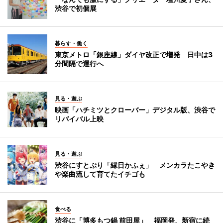
渋谷で初個展
暮らす・働く
東京メトロ「銀座線」ダイヤ改正で増発 日中は3
分間隔で運行へ
見る・遊ぶ
映画「ハチミツとクローバー」デジタル版、渋谷で
リバイバル上映
見る・遊ぶ
渋谷にすとぷり「縁日かふぇ」 メンカラたこやき
や楽曲流して育てたイチゴも
食べる
渋谷に「博多もつ鍋 前田屋」 福岡発、新宿に続