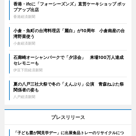
香港・ifcに「フォーシーズンズ」直営ケーキショップ ポッ
プアップ出店
香港経済新聞
小倉・魚町の台湾料理店「麗白」が10周年 小倉南産の台
湾野菜使う
小倉経済新聞
石廊崎オーシャンパークで「夕涼会」 来場100万人達成
セレモニーも
伊豆下田経済新聞
夏の八戸三社大祭で冬の「えんぶり」公演 青森ねぶた祭
関係者の姿も
八戸経済新聞
プレスリリース
「子ども霞が関見学デー」に出展食品トレーのリサイクルにつ