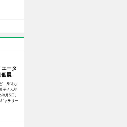
リエータ
初個展
ど、身近な
夏子さん初
が8月5日、
のギャラリー