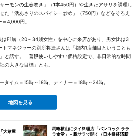
サーモンの生春巻き」（1本450円）や生きたアサリを調理し
せた「活あさりのスパイシー炒め」（750円）などをそろえ
＝4,000円。
F1層（20～34歳女性）を中心に来店があり、男女比は3
ートマネジャーの別所将造さんは「都内1店舗目ということも
」と話す。「普段使いしやすい価格設定で、非日常的な時間
社の大きな目標」とも。
タイム＝15時～18時、ディナー＝18時～24時。
地図を見る
馬喰横山にタイ料理店「バンコック ララ
「大衆屋
ラ食堂」－脱サラで開く（日本橋経済新