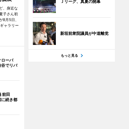
Ｊリーグ、真夏の開幕
ど、身近な
夏子さん初
が8月5日、
のギャラリー
新垣前衆院議員が中道離党
もっと見る
クローバ
渋谷でリバ
 前田
宿に続き都