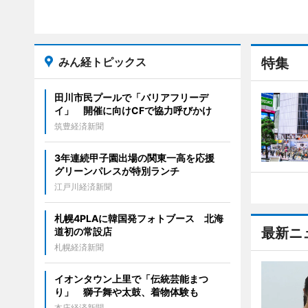
みん経トピックス
特集
田川市民プールで「バリアフリーデ
イ」 開催に向けCFで協力呼びかけ
筑豊経済新聞
3年連続甲子園出場の関東一高を応援
グリーンパレスが特別ランチ
江戸川経済新聞
札幌4PLAに韓国発フォトブース 北海
最新ニ
道初の常設店
札幌経済新聞
イオンタウン上里で「伝統芸能まつ
り」 獅子舞や太鼓、着物体験も
本庄経済新聞