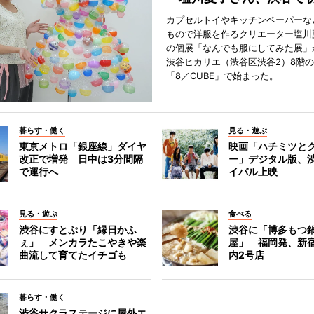
カプセルトイやキッチンペーパーな
もので洋服を作るクリエーター塩川
の個展「なんでも服にしてみた展」
渋谷ヒカリエ（渋谷区渋谷2）8階
「8／CUBE」で始まった。
暮らす・働く
見る・遊ぶ
東京メトロ「銀座線」ダイヤ
映画「ハチミツと
改正で増発 日中は3分間隔
ー」デジタル版、
で運行へ
イバル上映
見る・遊ぶ
食べる
渋谷にすとぷり「縁日かふ
渋谷に「博多もつ鍋
ぇ」 メンカラたこやきや楽
屋」 福岡発、新
曲流して育てたイチゴも
内2号店
暮らす・働く
渋谷サクラステージに屋外エ