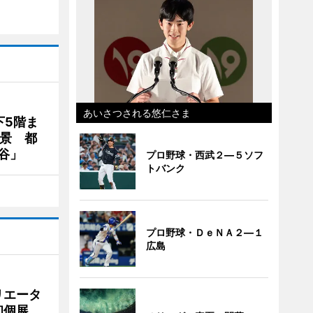
あいさつされる悠仁さま
下5階ま
夜景 都
谷」
プロ野球・西武２―５ソフ
トバンク
プロ野球・ＤｅＮＡ２―１
広島
リエータ
初個展