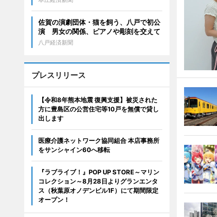
佐賀の演劇団体・猫を飼う、八戸で初公
演 男女の関係、ピアノや彫刻を交えて
八戸経済新聞
プレスリリース
【令和8年熊本地震 復興支援】被災された
方に豊島区の公営住宅等10戸を無償で貸し
出します
医療介護ネットワーク協同組合 本店事務所
をサンシャイン60へ移転
『ラブライブ！』POP UP STORE～マリン
コレクション～8月28日よりグランエンタ
ス（秋葉原オノデンビル1F）にて期間限定
オープン！