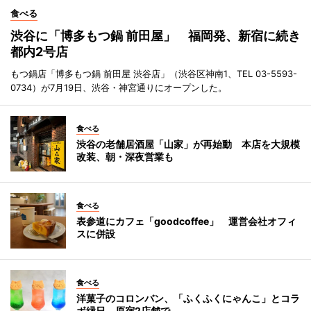
食べる
渋谷に「博多もつ鍋 前田屋」 福岡発、新宿に続き
都内2号店
もつ鍋店「博多もつ鍋 前田屋 渋谷店」（渋谷区神南1、TEL 03-5593-
0734）が7月19日、渋谷・神宮通りにオープンした。
食べる
渋谷の老舗居酒屋「山家」が再始動 本店を大規模
改装、朝・深夜営業も
食べる
表参道にカフェ「goodcoffee」 運営会社オフィ
スに併設
食べる
洋菓子のコロンバン、「ふくふくにゃんこ」とコラ
ボ縁日 原宿2店舗で