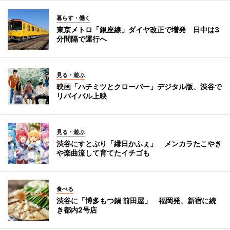
暮らす・働く
東京メトロ「銀座線」ダイヤ改正で増発 日中は3
分間隔で運行へ
見る・遊ぶ
映画「ハチミツとクローバー」デジタル版、渋谷で
リバイバル上映
見る・遊ぶ
渋谷にすとぷり「縁日かふぇ」 メンカラたこやき
や楽曲流して育てたイチゴも
食べる
渋谷に「博多もつ鍋 前田屋」 福岡発、新宿に続
き都内2号店