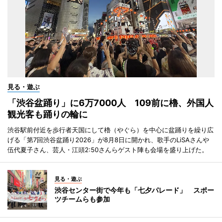
見る・遊ぶ
「渋谷盆踊り」に6万7000人 109前に櫓、外国人
観光客も踊りの輪に
渋谷駅前付近を歩行者天国にして櫓（やぐら）を中心に盆踊りを繰り広
げる「第7回渋谷盆踊り2026」が8月8日に開かれ、歌手のLiSAさんや
伍代夏子さん、芸人・江頭2:50さんらゲスト陣も会場を盛り上げた。
見る・遊ぶ
渋谷センター街で今年も「七夕パレード」 スポー
ツチームらも参加