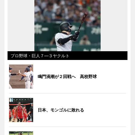
プロ野球・巨人７―３ヤクルト
鳴門渦潮が２回戦へ 高校野球
日本、モンゴルに敗れる