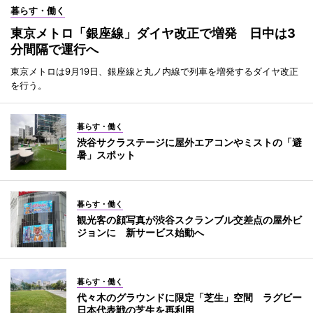
暮らす・働く
東京メトロ「銀座線」ダイヤ改正で増発 日中は3
分間隔で運行へ
東京メトロは9月19日、銀座線と丸ノ内線で列車を増発するダイヤ改正
を行う。
暮らす・働く
渋谷サクラステージに屋外エアコンやミストの「避
暑」スポット
暮らす・働く
観光客の顔写真が渋谷スクランブル交差点の屋外ビ
ジョンに 新サービス始動へ
暮らす・働く
代々木のグラウンドに限定「芝生」空間 ラグビー
日本代表戦の芝生を再利用