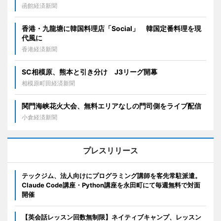
函館経済新聞
香港・九龍塘に韓国料理店「Social」 韓国定番料理を現
代風に
香港経済新聞
SC相模原、熊本と引き分け J3リーグ開幕
相模原町田経済新聞
関門海峡花火大会、無料エリアなしの門司側をライブ配信
小倉経済新聞
プレスリリース
テックジム、法人向けにプログラミング講師を客先常駐派遣。
Claude Code講座・Python講座を永田町にて毎週無料で対面
開催
【英会話レッスン回数無制限】ネイティブキャンプ、レッスン