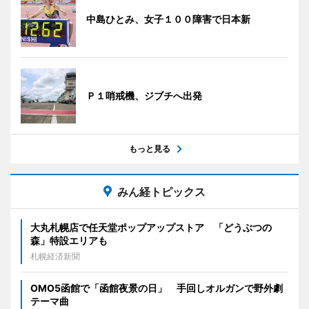
中島ひとみ、女子１００障害で日本新
Ｐ１哨戒機、ジブチへ出発
もっと見る
みん経トピックス
大丸札幌店で任天堂ポップアップストア 「どうぶつの
森」特設エリアも
札幌経済新聞
OMO5函館で「函館夜景の日」 手回しオルガンで野外劇
テーマ曲