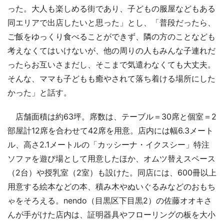
った。大人も楽しめる街であり、子どもの服屋などもある
同エリアで出店したいと思った」とし、「普段だったら、
ご飯をゆっくり食べることができず、隣の方のことなども
考えなくてはいけないが、他の周りの人もみんな子連れだ
ったらお互いさまだし、そこまで気遣わなくても大丈夫。
そんな、ママも子どもも癒やされて落ち着ける場所にした
かった」と話す。
店舗面積は約63坪。席数は、テーブル＝30席と個室＝2
部屋計12席を合わせて42席を用意。店内には幅6.3メート
ル、高さ2.1メートルの「カッシーナ・イクスシー」特注
ソファを遊び場として用意したほか、オムツ替えスペース
（2台）や授乳室（2室）も設けた。同店には、600冊以上
用意する絵本などの本、積み木やぬいぐるみなどのおもち
ゃをそろえる。nendo（目黒区下目黒2）の佐藤オオキさ
んが手がけた店内は、証明器具やフローリングの板を大小