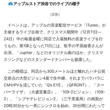
アップルストア渋谷でのライブの様子
［広告］
イベントは、アップルの音楽配信サービス「iTunes」が
主催するライブ企画で、クリスマス期間中（12月11日～
24日）中の毎週金曜に同店で入場無料の音楽ライブを行
うもの。第1弾となった11日には、歌手の平原綾香さんが
出演。「Jupiter」などのオリジナル曲のほか、クリスマ
スソングなどのスタンダードナンバーも披露した。
この模様は、同店から300メートルほど離れたハチ公前
交差点の大型ビジョン4基で生中継。それまでバラバラに
CMやPVを流していた「Q’s EYE」（QFRONT）、「スー
パーライザ」（大盛堂書店）、「109-2ビジョン」（109-
2）、「シブヤテレビジョン2」（三千里薬局）の画面が
20時30分から一斉にシンクロを始め、30分間にわたって