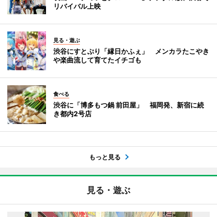
リバイバル上映
見る・遊ぶ
渋谷にすとぷり「縁日かふぇ」 メンカラたこやき
や楽曲流して育てたイチゴも
食べる
渋谷に「博多もつ鍋 前田屋」 福岡発、新宿に続
き都内2号店
もっと見る
見る・遊ぶ