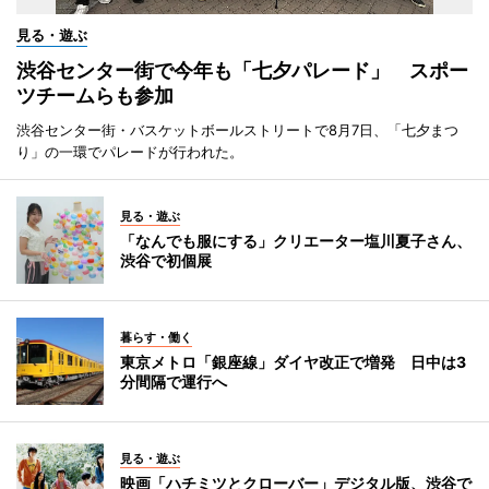
見る・遊ぶ
渋谷センター街で今年も「七夕パレード」 スポー
ツチームらも参加
渋谷センター街・バスケットボールストリートで8月7日、「七夕まつ
り」の一環でパレードが行われた。
見る・遊ぶ
「なんでも服にする」クリエーター塩川夏子さん、
渋谷で初個展
暮らす・働く
東京メトロ「銀座線」ダイヤ改正で増発 日中は3
分間隔で運行へ
見る・遊ぶ
映画「ハチミツとクローバー」デジタル版、渋谷で