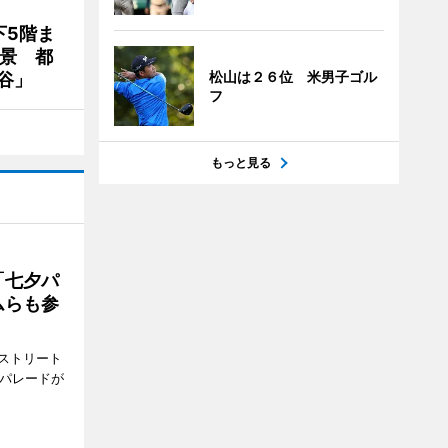
下5階ま
夜景 都
松山は２６位 米男子ゴル
谷」
フ
もっと見る
「七夕パ
ムらも参
ストリート
でパレードが