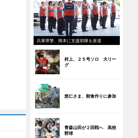
兵庫県警、熊本に支援部隊を派遣
村上、２５号ソロ 大リー
グ
悠仁さま、朝食作りに参加
青森山田が２回戦へ 高校
野球