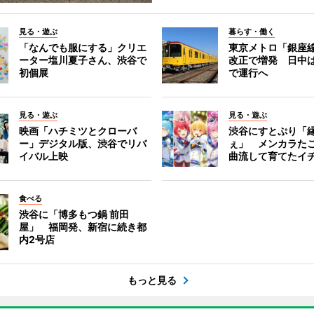
見る・遊ぶ
暮らす・働く
「なんでも服にする」クリエ
東京メトロ「銀座
ーター塩川夏子さん、渋谷で
改正で増発 日中
初個展
で運行へ
見る・遊ぶ
見る・遊ぶ
映画「ハチミツとクローバ
渋谷にすとぷり「
ー」デジタル版、渋谷でリバ
ぇ」 メンカラた
イバル上映
曲流して育てたイ
食べる
渋谷に「博多もつ鍋 前田
屋」 福岡発、新宿に続き都
内2号店
もっと見る