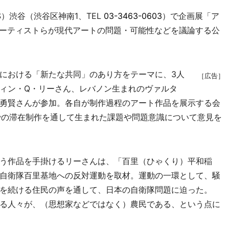
）渋谷（渋谷区神南1、TEL
03-3463-0603
）で企画展「ア
品アーティストらが現代アートの問題・可能性などを議論する公
における「新たな共同」のあり方をテーマに、3人
［広告］
ィン・Q・リーさん、レバノン生まれのヴァルタ
勇賢さんが参加。各自が制作過程のアート作品を展示する会
での滞在制作を通して生まれた課題や問題意識について意見を
う作品を手掛けるリーさんは、「百里（ひゃくり）平和稲
自衛隊百里基地への反対運動を取材。運動の一環として、騒
を続ける住民の声を通して、日本の自衛隊問題に迫った。
る人々が、（思想家などではなく）農民である、という点に