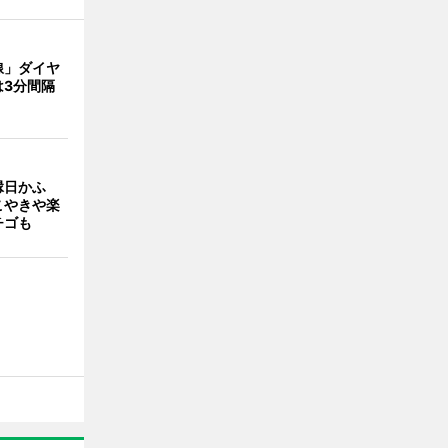
線」ダイヤ
は3分間隔
縁日かふ
こやきや楽
チゴも