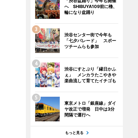
「渋谷盆踊り」今年も開催
へ SHIBUYA109前に櫓、
輪になり盆踊り
渋谷センター街で今年も
「七夕パレード」 スポー
ツチームらも参加
渋谷にすとぷり「縁日かふ
ぇ」 メンカラたこやきや
楽曲流して育てたイチゴも
東京メトロ「銀座線」ダイ
ヤ改正で増発 日中は3分
間隔で運行へ
もっと見る