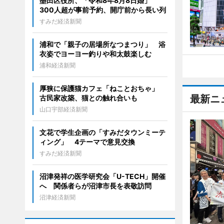
墨田区役所、「令和8年8月8日婚」
300人超が事前予約、開庁前から長い列
すみだ経済新聞
浦和で「親子の居場所なつまつり」 浴
衣姿でヨーヨー釣りや和太鼓楽しむ
浦和経済新聞
厚狭に保護猫カフェ「ねことおちゃ」
最新ニ
古民家改築、猫との触れ合いも
山口宇部経済新聞
文花で学生企画の「すみだタウンミーテ
ィング」 4テーマで意見交換
すみだ経済新聞
沼津発祥の医学研究会「U-TECH」開催
へ 関係者らが沼津市長を表敬訪問
沼津経済新聞