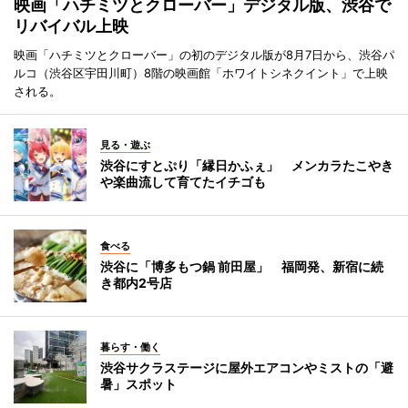
映画「ハチミツとクローバー」デジタル版、渋谷で
リバイバル上映
映画「ハチミツとクローバー」の初のデジタル版が8月7日から、渋谷パ
ルコ（渋谷区宇田川町）8階の映画館「ホワイトシネクイント」で上映
される。
見る・遊ぶ
渋谷にすとぷり「縁日かふぇ」 メンカラたこやき
や楽曲流して育てたイチゴも
食べる
渋谷に「博多もつ鍋 前田屋」 福岡発、新宿に続
き都内2号店
暮らす・働く
渋谷サクラステージに屋外エアコンやミストの「避
暑」スポット