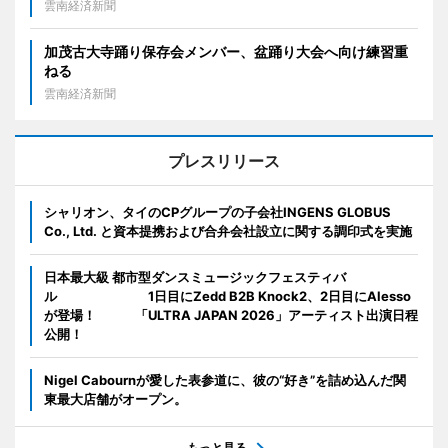
雲南経済新聞
加茂古大寺踊り保存会メンバー、盆踊り大会へ向け練習重
ねる
雲南経済新聞
プレスリリース
シャリオン、タイのCPグループの子会社INGENS GLOBUS
Co., Ltd. と資本提携および合弁会社設立に関する調印式を実施
日本最大級 都市型ダンスミュージックフェスティバ
ル 1日目にZedd B2B Knock2、2日目にAlesso
が登場！ 「ULTRA JAPAN 2026」アーティスト出演日程
公開！
Nigel Cabournが愛した表参道に、彼の“好き”を詰め込んだ関
東最大店舗がオープン。
もっと見る