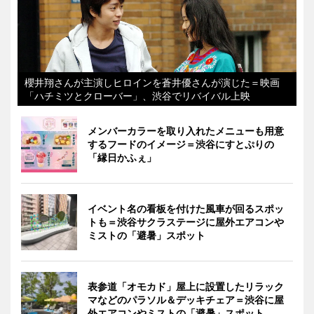
櫻井翔さんが主演しヒロインを蒼井優さんが演じた＝映画
「ハチミツとクローバー」、渋谷でリバイバル上映
メンバーカラーを取り入れたメニューも用意
するフードのイメージ＝渋谷にすとぷりの
「縁日かふぇ」
イベント名の看板を付けた風車が回るスポッ
トも＝渋谷サクラステージに屋外エアコンや
ミストの「避暑」スポット
表参道「オモカド」屋上に設置したリラック
マなどのパラソル＆デッキチェア＝渋谷に屋
外エアコンやミストの「避暑」スポット