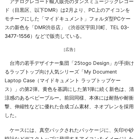
アナログレコード輸入販売のダンスミュージックレコー
ド（目黒区、以下DMR）は2月より、PC上のアイコンを
モチーフにした「マイドキュメント」フォルダ型PCケー
スの新色を「DMR渋谷店」（渋谷区宇田川町、TEL
03-
3477-1556
）などで販売している。
［広告］
台湾の若手デザイナー集団「25togo Design」が手掛け
るラップトップ向け人気シリーズ「My Document
Laptop Case（マイドキュメント ラップトップケー
ス）」の第2弾。黄色を基調にした第1弾に続く新色は、清
涼感のあるベビーブルー。前回同様、本体には耐熱や耐衝
撃、伸縮性などに優れた合成ゴム素材、ネオプレンを採用
した。
ケースには、真空パックされたパッケージに、矢印や砂
時計などデスクトップに登場するアイコンをイメージした