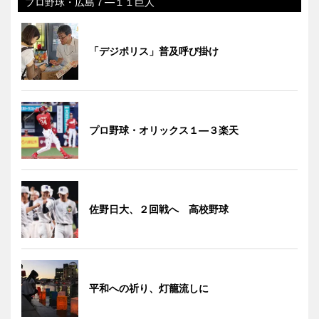
プロ野球・広島７―１１巨人
「デジポリス」普及呼び掛け
プロ野球・オリックス１―３楽天
佐野日大、２回戦へ 高校野球
平和への祈り、灯籠流しに