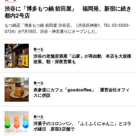
渋谷に「博多もつ鍋 前田屋」 福岡発、新宿に続き
都内2号店
もつ鍋店「博多もつ鍋 前田屋 渋谷店」（渋谷区神南1、TEL 03-5593-
0734）が7月19日、渋谷・神宮通りにオープンした。
食べる
渋谷の老舗居酒屋「山家」が再始動 本店を大規模
改装、朝・深夜営業も
食べる
表参道にカフェ「goodcoffee」 運営会社オフィ
スに併設
食べる
洋菓子のコロンバン、「ふくふくにゃんこ」とコラ
ボ縁日 原宿2店舗で