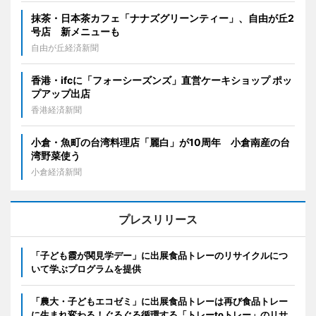
抹茶・日本茶カフェ「ナナズグリーンティー」、自由が丘2
号店 新メニューも
自由が丘経済新聞
香港・ifcに「フォーシーズンズ」直営ケーキショップ ポッ
プアップ出店
香港経済新聞
小倉・魚町の台湾料理店「麗白」が10周年 小倉南産の台
湾野菜使う
小倉経済新聞
プレスリリース
「子ども霞が関見学デー」に出展食品トレーのリサイクルにつ
いて学ぶプログラムを提供
「農大・子どもエコゼミ」に出展食品トレーは再び食品トレー
に生まれ変わる！ぐるぐる循環する「トレーtoトレー」のリサ