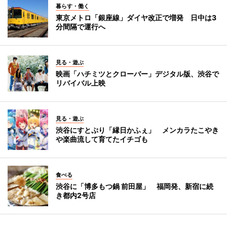
暮らす・働く
東京メトロ「銀座線」ダイヤ改正で増発 日中は3
分間隔で運行へ
見る・遊ぶ
映画「ハチミツとクローバー」デジタル版、渋谷で
リバイバル上映
見る・遊ぶ
渋谷にすとぷり「縁日かふぇ」 メンカラたこやき
や楽曲流して育てたイチゴも
食べる
渋谷に「博多もつ鍋 前田屋」 福岡発、新宿に続
き都内2号店