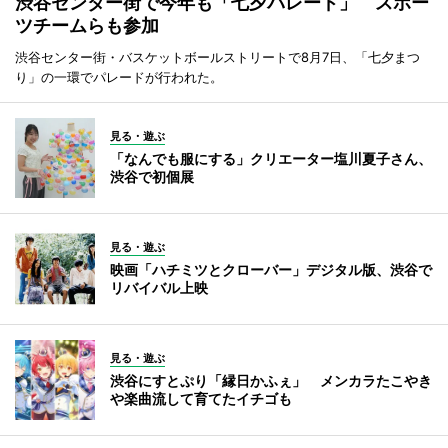
渋谷センター街で今年も「七夕パレード」 スポー
ツチームらも参加
渋谷センター街・バスケットボールストリートで8月7日、「七夕まつ
り」の一環でパレードが行われた。
見る・遊ぶ
「なんでも服にする」クリエーター塩川夏子さん、
渋谷で初個展
見る・遊ぶ
映画「ハチミツとクローバー」デジタル版、渋谷で
リバイバル上映
見る・遊ぶ
渋谷にすとぷり「縁日かふぇ」 メンカラたこやき
や楽曲流して育てたイチゴも