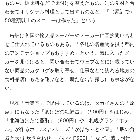
ものや、調味料などで味付けを整えたもの、別の食材と合
わせてオリジナル料理として出すものなど、「（累計で）
50種類以上のメニューは作った」という。
缶詰は各国の輸入品スーパーやメーカーに直接問い合わ
せて仕入れているものもある。「各地の名産物を扱う都内
のアンテナショップもおすすめ」という。気に入ったメー
カーを見つけると、問い合わせてウェブなどには載ってい
ない商品のカタログを取り寄せ、仕事などで訪れる地方の
食料品店にも足を運ぶなど、新たな缶詰探しにも余念がな
い。
現在「音楽室」で提供しているのは、タカイさんの「原
点」にもなった「あけぼの紅鮭缶」（900円）をはじめ、
「北海道ほたて薫製」（900円）や「札幌グランドホテ
ル」が作るホテル缶シリーズ「かぼちゃと小豆」「豚の角
煮と大根 炊き合わせ」（すべて600円）など。盛り付け