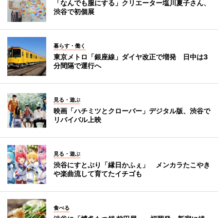
「なんでも服にする」クリエーター塩川夏子さん、
渋谷で初個展
暮らす・働く
東京メトロ「銀座線」ダイヤ改正で増発 日中は3
分間隔で運行へ
見る・遊ぶ
映画「ハチミツとクローバー」デジタル版、渋谷で
リバイバル上映
見る・遊ぶ
渋谷にすとぷり「縁日かふぇ」 メンカラたこやき
や楽曲流して育てたイチゴも
食べる