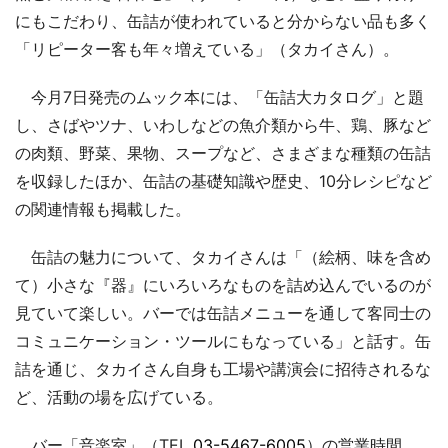
にもこだわり、缶詰が使われていると分からない品も多く
「リピーター客も年々増えている」（タカイさん）。
今月7日発売のムック本には、「缶詰大カタログ」と題
し、さばやツナ、いわしなどの魚介類から牛、鶏、豚など
の肉類、野菜、果物、スープなど、さまざまな種類の缶詰
を収録したほか、缶詰の基礎知識や歴史、10分レシピなど
の関連情報も掲載した。
缶詰の魅力について、タカイさんは「（絵柄、味を含め
て）小さな『器』にいろいろなものを詰め込んでいるのが
見ていて楽しい。バーでは缶詰メニューを通して客同士の
コミュニケーション・ツールにもなっている」と話す。缶
詰を通じ、タカイさん自身も工場や講演会に招待されるな
ど、活動の場を広げている。
バー「音楽室」（TEL
03-5467-6005
）の営業時間