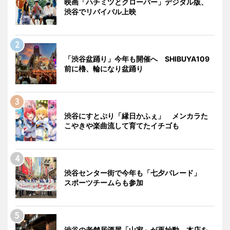
映画「ハチミツとクローバー」デジタル版、
渋谷でリバイバル上映
「渋谷盆踊り」今年も開催へ SHIBUYA109
前に櫓、輪になり盆踊り
渋谷にすとぷり「縁日かふぇ」 メンカラた
こやきや楽曲流して育てたイチゴも
渋谷センター街で今年も「七夕パレード」
スポーツチームらも参加
渋谷の老舗居酒屋「山家」が再始動 本店を