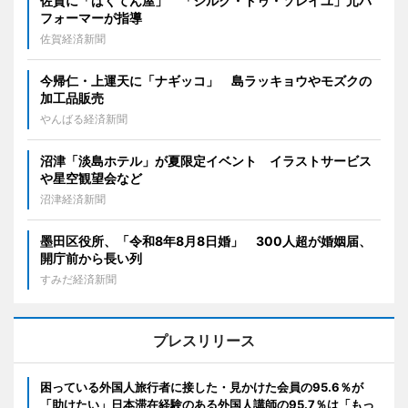
佐賀に「ばくてん屋」 「シルク・ドゥ・ソレイユ」元パ
フォーマーが指導
佐賀経済新聞
今帰仁・上運天に「ナギッコ」 島ラッキョウやモズクの
加工品販売
やんばる経済新聞
沼津「淡島ホテル」が夏限定イベント イラストサービス
や星空観望会など
沼津経済新聞
墨田区役所、「令和8年8月8日婚」 300人超が婚姻届、
開庁前から長い列
すみだ経済新聞
プレスリリース
困っている外国人旅行者に接した・見かけた会員の95.6％が
「助けたい」日本滞在経験のある外国人講師の95.7％は「もっ