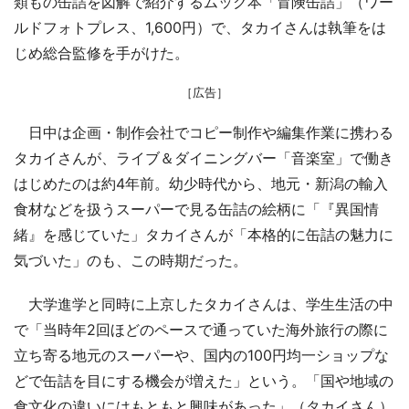
類もの缶詰を図解で紹介するムック本「冒険缶詰」（ワー
ルドフォトプレス、1,600円）で、タカイさんは執筆をは
じめ総合監修を手がけた。
［広告］
日中は企画・制作会社でコピー制作や編集作業に携わる
タカイさんが、ライブ＆ダイニングバー「音楽室」で働き
はじめたのは約4年前。幼少時代から、地元・新潟の輸入
食材などを扱うスーパーで見る缶詰の絵柄に「『異国情
緒』を感じていた」タカイさんが「本格的に缶詰の魅力に
気づいた」のも、この時期だった。
大学進学と同時に上京したタカイさんは、学生生活の中
で「当時年2回ほどのペースで通っていた海外旅行の際に
立ち寄る地元のスーパーや、国内の100円均一ショップな
どで缶詰を目にする機会が増えた」という。「国や地域の
食文化の違いにはもともと興味があった」（タカイさん）