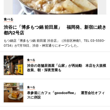
食べる
渋谷に「博多もつ鍋 前田屋」 福岡発、新宿に続き
都内2号店
もつ鍋店「博多もつ鍋 前田屋 渋谷店」（渋谷区神南1、TEL 03-5593-
0734）が7月19日、渋谷・神宮通りにオープンした。
食べる
渋谷の老舗居酒屋「山家」が再始動 本店を大規模
改装、朝・深夜営業も
食べる
表参道にカフェ「goodcoffee」 運営会社オフィ
スに併設