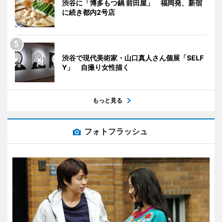
渋谷に「博多もつ鍋 前田屋」 福岡発、新宿
に続き都内2号店
渋谷で現代美術家・山口真人さん個展「SELF
Y」 自撮り女性描く
もっと見る
フォトフラッシュ