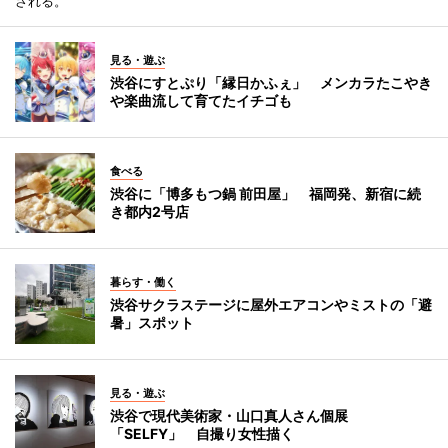
される。
見る・遊ぶ
渋谷にすとぷり「縁日かふぇ」 メンカラたこやき
や楽曲流して育てたイチゴも
食べる
渋谷に「博多もつ鍋 前田屋」 福岡発、新宿に続
き都内2号店
暮らす・働く
渋谷サクラステージに屋外エアコンやミストの「避
暑」スポット
見る・遊ぶ
渋谷で現代美術家・山口真人さん個展
「SELFY」 自撮り女性描く