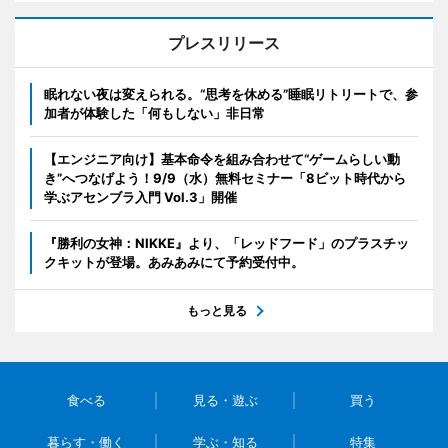
プレスリリース
眠れない夜は変えられる。“思考を休める”睡眠リトリートで、参
加者が体験した「何もしない」非日常
【エンジニア向け】基本命令を組み合わせて“ゲームらしい動
き”へつなげよう！9/9（水）無料セミナー「8ビット時代から
学ぶアセンブラ入門 Vol.3」開催
『勝利の女神：NIKKE』より、「レッドフード」のプラスチッ
クキットが登場。あみあみにて予約受付中。
もっと見る
食べる
見る・遊ぶ
買う
暮らす・働く
学ぶ・知る
特集