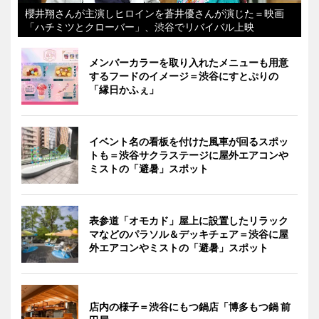
櫻井翔さんが主演しヒロインを蒼井優さんが演じた＝映画
「ハチミツとクローバー」、渋谷でリバイバル上映
メンバーカラーを取り入れたメニューも用意
するフードのイメージ＝渋谷にすとぷりの
「縁日かふぇ」
イベント名の看板を付けた風車が回るスポッ
トも＝渋谷サクラステージに屋外エアコンや
ミストの「避暑」スポット
表参道「オモカド」屋上に設置したリラック
マなどのパラソル＆デッキチェア＝渋谷に屋
外エアコンやミストの「避暑」スポット
店内の様子＝渋谷にもつ鍋店「博多もつ鍋 前