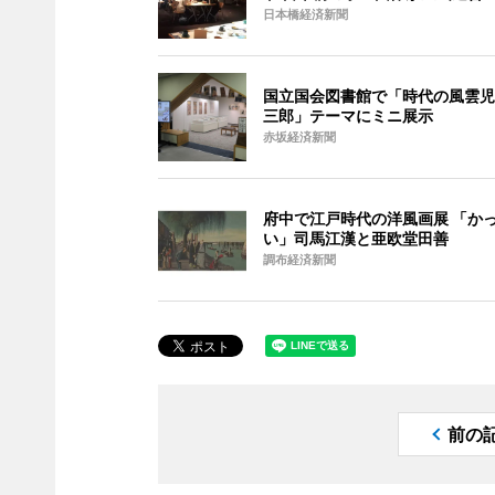
日本橋経済新聞
国立国会図書館で「時代の風雲児
三郎」テーマにミニ展示
赤坂経済新聞
府中で江戸時代の洋風画展 「か
い」司馬江漢と亜欧堂田善
調布経済新聞
前の