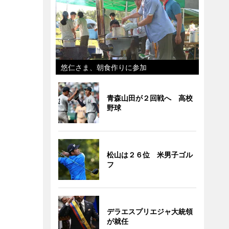
悠仁さま、朝食作りに参加
青森山田が２回戦へ 高校
野球
松山は２６位 米男子ゴル
フ
デラエスプリエジャ大統領
が就任