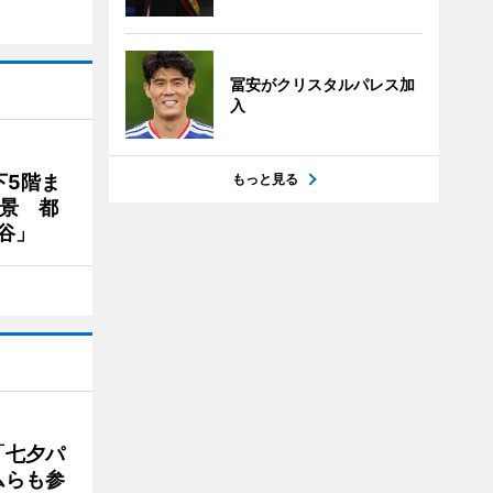
冨安がクリスタルパレス加
入
下5階ま
もっと見る
夜景 都
谷」
「七夕パ
ムらも参