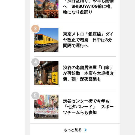
「渋谷盆踊り」今年も開催
へ SHIBUYA109前に櫓、
輪になり盆踊り
東京メトロ「銀座線」ダイ
ヤ改正で増発 日中は3分
間隔で運行へ
渋谷の老舗居酒屋「山家」
が再始動 本店を大規模改
装、朝・深夜営業も
渋谷センター街で今年も
「七夕パレード」 スポー
ツチームらも参加
もっと見る