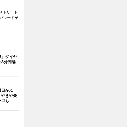
ストリート
でパレードが
線」ダイヤ
は3分間隔
縁日かふ
こやきや楽
チゴも