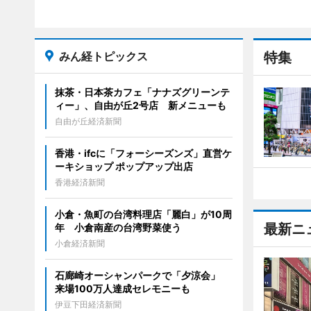
みん経トピックス
特集
抹茶・日本茶カフェ「ナナズグリーンテ
ィー」、自由が丘2号店 新メニューも
自由が丘経済新聞
香港・ifcに「フォーシーズンズ」直営ケ
ーキショップ ポップアップ出店
香港経済新聞
小倉・魚町の台湾料理店「麗白」が10周
最新ニ
年 小倉南産の台湾野菜使う
小倉経済新聞
石廊崎オーシャンパークで「夕涼会」
来場100万人達成セレモニーも
伊豆下田経済新聞