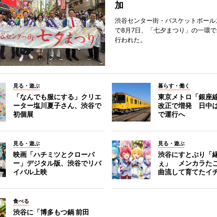
加
渋谷センター街・バスケットボール
で8月7日、「七夕まつり」の一環
行われた。
見る・遊ぶ
暮らす・働く
「なんでも服にする」クリエ
東京メトロ「銀座
ーター塩川夏子さん、渋谷で
改正で増発 日中
初個展
で運行へ
見る・遊ぶ
見る・遊ぶ
映画「ハチミツとクローバ
渋谷にすとぷり「
ー」デジタル版、渋谷でリバ
ぇ」 メンカラた
イバル上映
曲流して育てたイ
食べる
渋谷に「博多もつ鍋 前田