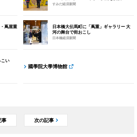
すみだ経済新聞
・蔦屋重
日本橋大伝馬町に「蔦重」ギャラリー 大
河の舞台で街おこし
日本橋経済新聞
っこい
國學院大學博物館
記事
次の記事