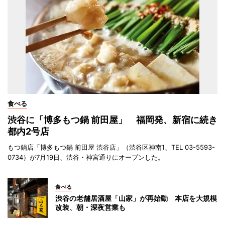
食べる
渋谷に「博多もつ鍋 前田屋」 福岡発、新宿に続き
都内2号店
もつ鍋店「博多もつ鍋 前田屋 渋谷店」（渋谷区神南1、TEL 03-5593-
0734）が7月19日、渋谷・神宮通りにオープンした。
食べる
渋谷の老舗居酒屋「山家」が再始動 本店を大規模
改装、朝・深夜営業も