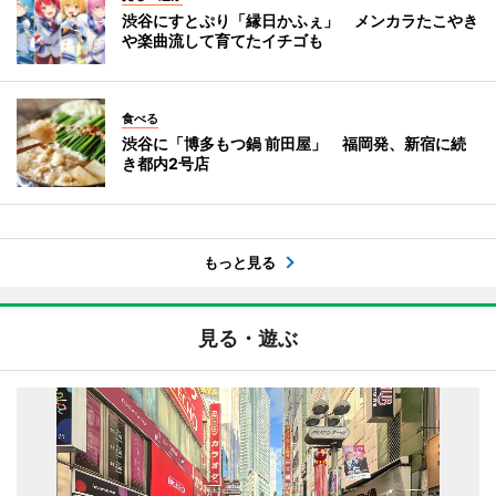
渋谷にすとぷり「縁日かふぇ」 メンカラたこやき
や楽曲流して育てたイチゴも
食べる
渋谷に「博多もつ鍋 前田屋」 福岡発、新宿に続
き都内2号店
もっと見る
見る・遊ぶ