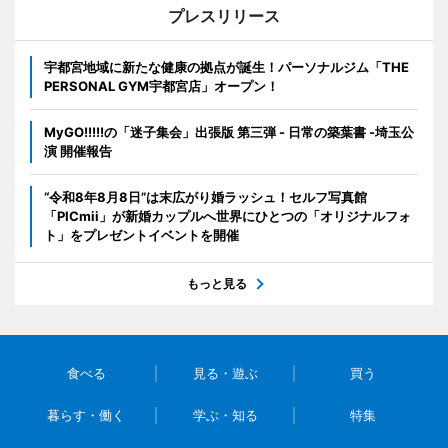
プレスリリース
宇都宮地域に新たな健康の拠点が誕生！パーソナルジム「THE
PERSONAL GYM宇都宮店」オープン！
MyGO!!!!!の「迷子集会」出張版 第三弾 - 日常の築葉書 -埼玉公
演 開催報告
“令和8年8月8日”は末広がり婚ラッシュ！セルフ写真館
「PICmii」が新婚カップルへ世界にひとつの「オリジナルフォ
ト」をプレゼントイベントを開催
もっと見る
食べる
見る・遊ぶ
買う
暮らす・働く
学ぶ・知る
特集