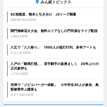
みん経トピックス
SC相模原、熊本と引き分け J3リーグ開幕
相模原町田経済新聞
関門海峡花火大会、無料エリアなしの門司側をライブ配信
小倉経済新聞
八広で「八八祭り」 1500人が提灯行列、多幸アートも
すみだ経済新聞
八戸の「騎馬打毬」、若手騎手の姿勇ましく 20年ぶりの
正式参拝も
八戸経済新聞
河津で「ジビエバーガー体験」 小中学生30人が参加、鳥
獣被害学ぶ講座も
伊豆下田経済新聞