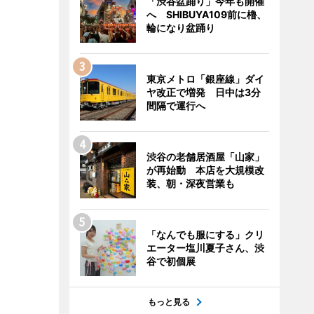
「渋谷盆踊り」今年も開催
へ SHIBUYA109前に櫓、
輪になり盆踊り
東京メトロ「銀座線」ダイ
ヤ改正で増発 日中は3分
間隔で運行へ
渋谷の老舗居酒屋「山家」
が再始動 本店を大規模改
装、朝・深夜営業も
「なんでも服にする」クリ
エーター塩川夏子さん、渋
谷で初個展
もっと見る