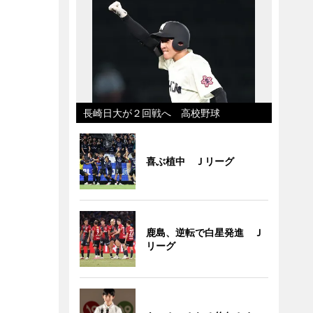
長崎日大が２回戦へ 高校野球
喜ぶ植中 Ｊリーグ
鹿島、逆転で白星発進 Ｊ
リーグ