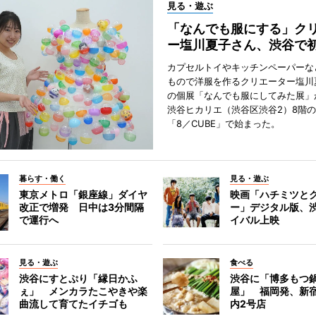
見る・遊ぶ
「なんでも服にする」ク
ー塩川夏子さん、渋谷で
カプセルトイやキッチンペーパーな
もので洋服を作るクリエーター塩川
の個展「なんでも服にしてみた展」
渋谷ヒカリエ（渋谷区渋谷2）8階
「8／CUBE」で始まった。
暮らす・働く
見る・遊ぶ
東京メトロ「銀座線」ダイヤ
映画「ハチミツと
改正で増発 日中は3分間隔
ー」デジタル版、
で運行へ
イバル上映
見る・遊ぶ
食べる
渋谷にすとぷり「縁日かふ
渋谷に「博多もつ鍋
ぇ」 メンカラたこやきや楽
屋」 福岡発、新
曲流して育てたイチゴも
内2号店