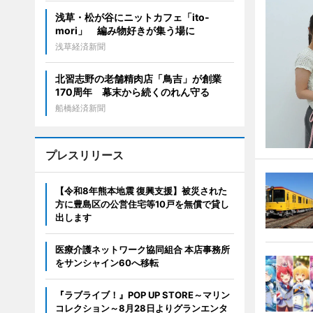
浅草・松が谷にニットカフェ「ito-
mori」 編み物好きが集う場に
浅草経済新聞
北習志野の老舗精肉店「鳥吉」が創業
170周年 幕末から続くのれん守る
船橋経済新聞
プレスリリース
【令和8年熊本地震 復興支援】被災された
方に豊島区の公営住宅等10戸を無償で貸し
出します
医療介護ネットワーク協同組合 本店事務所
をサンシャイン60へ移転
『ラブライブ！』POP UP STORE～マリン
コレクション～8月28日よりグランエンタ