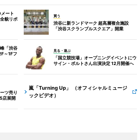
0メート
買う
全貌リポ
渋谷に新ランドマーク 超高層複合施設
「渋谷スクランブルスクエア」開業
高峰「渋谷
見る・遊ぶ
F～1Fフ
「国立競技場」オープニングイベントにウ
サイン・ボルトさん出演決定 12月開催へ
嵐「Turning Up」 （オフィシャルミュージ
ーツ売り
ックビデオ）
5店展開