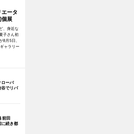
リエータ
初個展
ど、身近な
夏子さん初
が8月5日、
のギャラリー
クローバ
渋谷でリバ
 前田
宿に続き都