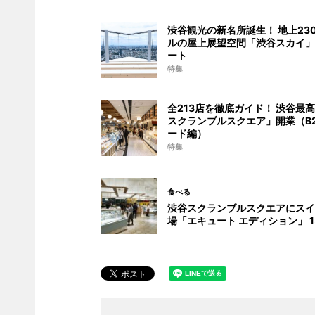
渋谷観光の新名所誕生！ 地上23
ルの屋上展望空間「渋谷スカイ」
ート
特集
全213店を徹底ガイド！ 渋谷最
スクランブルスクエア」開業（B2
ード編）
特集
食べる
渋谷スクランブルスクエアにスイ
場「エキュート エディション」 1