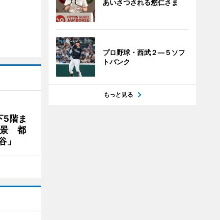
あいさつされる悠仁さま
プロ野球・西武２―５ソフ
トバンク
もっと見る
下5階ま
夜景 都
谷」