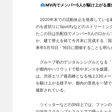
MV内でメンバー5人が駆け上がる屋
2020年末での活動休止を発表している
のを皮切りにSpotifyなどのストリーミ
たこの日は生配信でメンバー5人の口から
か、建て替えを経て今月末に完成する「国
来年5月15日・16日に開催することも明
グループ初のデジタルシングルとなる「Tu
が都内やハリウッドで歌やダンスを披露。
は、渋谷エリア最高峰となる地上230メ
を駆け上がる様子や、都内の景色を一望で
撮影されている。
ツイッターなどのSNS上では、ファンの
の渋谷スクランブルスクエアで踊っちゃう