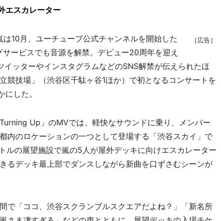
外エスカレーター
嵐は10月、ユーチューブ公式チャンネルを開始した
［広告］
ングサービスでも音源を解禁。デビュー20周年を迎え
ツイッターやインスタグラムなどのSNS解禁が伝えられたほ
立競技場」（渋谷区千駄ヶ谷1ほか）で初となるコンサートを
らかにした。
rning Up」のMVでは、軽快なサウンドに乗り、メンバー
都内のロケーションの一つとして登場する「渋谷スカイ」で
ートルの展望施設で嵐の5人が屋外デッキに向けエスカレーター
きるデッキ最上部でダンスしながら新曲を口ずさむシーンが
間で「ココ、渋谷スクランブルスクエアだよね？」「新名所
嵐さま凄すぎる」などの声とともに、展望デッキの入場チケ