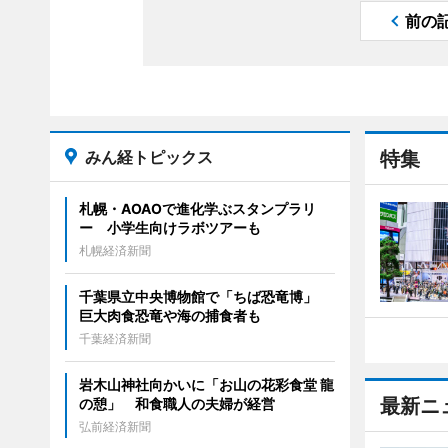
前の
みん経トピックス
特集
札幌・AOAOで進化学ぶスタンプラリ
ー 小学生向けラボツアーも
札幌経済新聞
千葉県立中央博物館で「ちば恐竜博」
巨大肉食恐竜や海の捕食者も
千葉経済新聞
岩木山神社向かいに「お山の花彩食堂 龍
最新ニ
の憩」 和食職人の夫婦が経営
弘前経済新聞