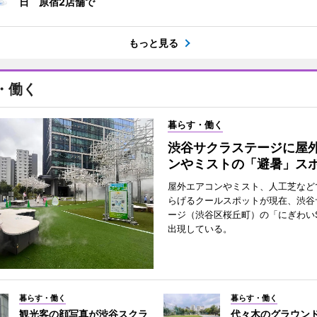
日 原宿2店舗で
もっと見る
・働く
暮らす・働く
渋谷サクラステージに屋
ンやミストの「避暑」ス
屋外エアコンやミスト、人工芝など
らげるクールスポットが現在、渋谷
ージ（渋谷区桜丘町）の「にぎわいS
出現している。
暮らす・働く
暮らす・働く
観光客の顔写真が渋谷スクラ
代々木のグラウン