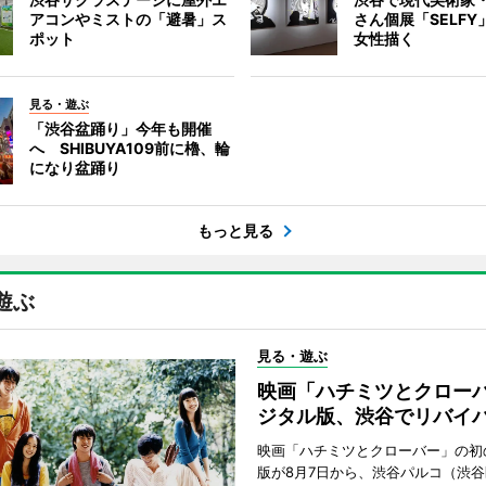
アコンやミストの「避暑」ス
さん個展「SELF
ポット
女性描く
見る・遊ぶ
「渋谷盆踊り」今年も開催
へ SHIBUYA109前に櫓、輪
になり盆踊り
もっと見る
遊ぶ
見る・遊ぶ
映画「ハチミツとクロー
ジタル版、渋谷でリバイ
映画「ハチミツとクローバー」の初
版が8月7日から、渋谷パルコ（渋