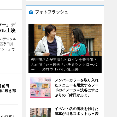
フォトフラッシュ
バー」デ
バル上映
のデジタル
谷区宇田川
イント」で
櫻井翔さんが主演しヒロインを蒼井優さ
んが演じた＝映画「ハチミツとクローバ
ー」、渋谷でリバイバル上映
メンバーカラーを取り入れ
たメニューも用意するフー
 前田
ドのイメージ＝渋谷にすと
宿に続き都
ぷりの「縁日かふぇ」
イベント名の看板を付けた
風車が回るスポットも＝渋
・山口真人