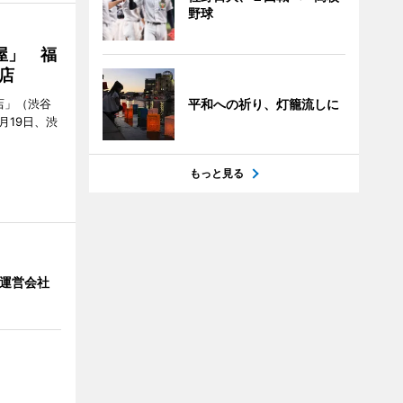
野球
屋」 福
店
平和への祈り、灯籠流しに
店」（渋谷
7月19日、渋
もっと見る
」 運営会社