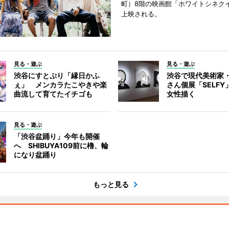
町）8階の映画館「ホワイトシネク
上映される。
見る・遊ぶ
見る・遊ぶ
渋谷にすとぷり「縁日かふ
渋谷で現代美術家
ぇ」 メンカラたこやきや楽
さん個展「SELF
曲流して育てたイチゴも
女性描く
見る・遊ぶ
「渋谷盆踊り」今年も開催
へ SHIBUYA109前に櫓、輪
になり盆踊り
もっと見る