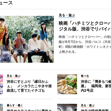
ュース
見る・遊ぶ
映画「ハチミツとクロー
ジタル版、渋谷でリバイ
映画「ハチミツとクローバー」の初
版が8月7日から、渋谷パルコ（渋
町）8階の映画館「ホワイトシネク
上映される。
見る・遊ぶ
食べる
渋谷にすとぷり「縁日かふ
渋谷に「博多もつ鍋
ぇ」 メンカラたこやきや楽
屋」 福岡発、新
曲流して育てたイチゴも
内2号店
暮らす・働く
見る・遊ぶ
渋谷サクラステージに屋外エ
渋谷で現代美術家