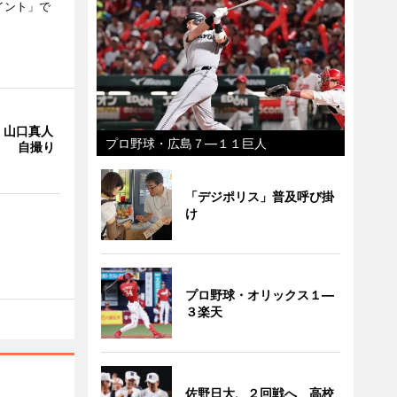
イント」で
・山口真人
プロ野球・広島７―１１巨人
Y」 自撮り
「デジポリス」普及呼び掛
け
プロ野球・オリックス１―
３楽天
佐野日大、２回戦へ 高校