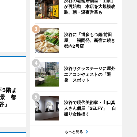
渋谷の老舗居酒屋「山家」
が再始動 本店を大規模改
装、朝・深夜営業も
渋谷に「博多もつ鍋 前田
屋」 福岡発、新宿に続き
都内2号店
渋谷サクラステージに屋外
エアコンやミストの「避
暑」スポット
下5階ま
夜景 都
渋谷で現代美術家・山口真
谷」
人さん個展「SELFY」 自
撮り女性描く
もっと見る