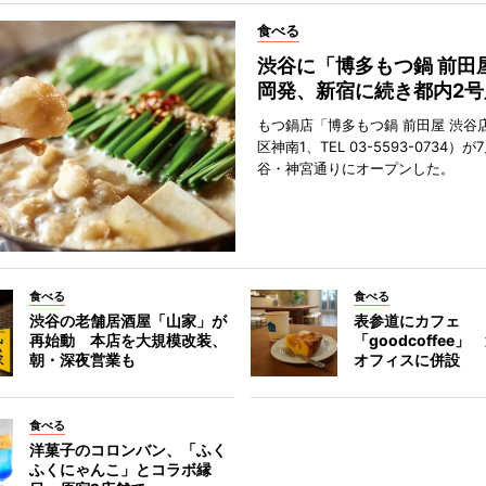
食べる
渋谷に「博多もつ鍋 前田
岡発、新宿に続き都内2号
もつ鍋店「博多もつ鍋 前田屋 渋谷
区神南1、TEL 03-5593-0734）が
谷・神宮通りにオープンした。
食べる
食べる
渋谷の老舗居酒屋「山家」が
表参道にカフェ
再始動 本店を大規模改装、
「goodcoffee
朝・深夜営業も
オフィスに併設
食べる
洋菓子のコロンバン、「ふく
ふくにゃんこ」とコラボ縁