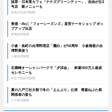
抹茶・日本茶カフェ「ナナズグリーンティー」、自由が丘2
号店 新メニューも
自由が丘経済新聞
香港・ifcに「フォーシーズンズ」直営ケーキショップ ポッ
プアップ出店
香港経済新聞
小倉・魚町の台湾料理店「麗白」が10周年 小倉南産の台
湾野菜使う
小倉経済新聞
石廊崎オーシャンパークで「夕涼会」 来場100万人達成
セレモニーも
伊豆下田経済新聞
夏の八戸三社大祭で冬の「えんぶり」公演 青森ねぶた祭
関係者の姿も
八戸経済新聞