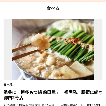
食べる
食べる
渋谷に「博多もつ鍋 前田屋」 福岡発、新宿に続き
都内2号店
もつ鍋店「博多もつ鍋 前田屋 渋谷店」（渋谷区神南1、TEL 03-5593-