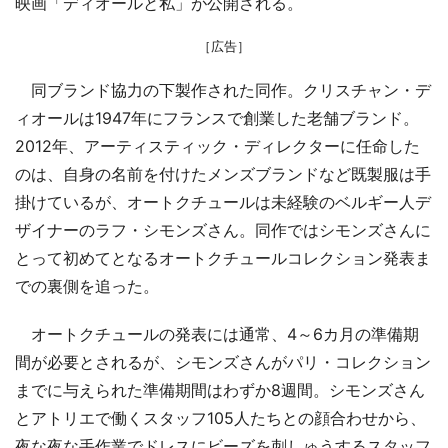
映画「ディオールと私」が公開される。
［広告］
同ブランド協力の下製作された同作。クリスチャン・デ
ィオールは1947年にフランスで創業した老舗ブランド。
2012年、アーティスティック・ディレクターに任命した
のは、自身の名前を付けたメンズブランドなど既製服は手
掛けているが、オートクチュールは未経験のベルギー人デ
ザイナーのラフ・シモンズさん。同作ではシモンズさんに
とって初めてとなるオートクチュールコレクション発表ま
での裏側を追った。
オートクチュールの発表には通常、4～6カ月の準備期
間が必要とされるが、シモンズさんがパリ・コレクション
までに与えられた準備期間はわずか8週間。シモンズさん
とアトリエで働くスタッフ105人たちとの顔合わせから、
夜な夜な手作業でドレスにビーズを刺しゅうするスタッフ