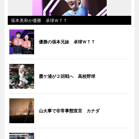
張本美和が優勝 卓球ＷＴＴ
優勝の張本兄妹 卓球ＷＴＴ
霞ケ浦が２回戦へ 高校野球
山火事で非常事態宣言 カナダ