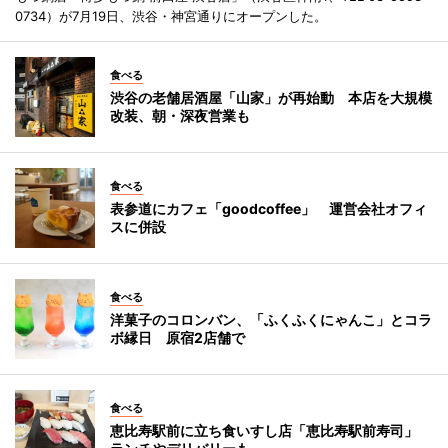
0734）が7月19日、渋谷・神宮通りにオープンした。
食べる
渋谷の老舗居酒屋「山家」が再始動 本店を大規模
改装、朝・深夜営業も
食べる
表参道にカフェ「goodcoffee」 運営会社オフィ
スに併設
食べる
洋菓子のコロンバン、「ふくふくにゃんこ」とコラ
ボ縁日 原宿2店舗で
食べる
恵比寿駅前に立ち食いすし店「恵比寿駅前寿司」