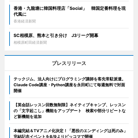
香港・九龍塘に韓国料理店「Social」 韓国定番料理を現
代風に
香港経済新聞
SC相模原、熊本と引き分け J3リーグ開幕
相模原町田経済新聞
プレスリリース
テックジム、法人向けにプログラミング講師を客先常駐派遣。
Claude Code講座・Python講座を永田町にて毎週無料で対面
開催
【英会話レッスン回数無制限】ネイティブキャンプ、レッスン
の「文字起こし」機能をアップデート 検索や部分リピートな
ど新機能を追加
本編完結＆TVアニメ化決定！「悪役のエンディングは死のみ」
完結記念イベントを8/9よりピッコマで開催