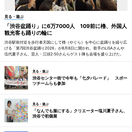
見る・遊ぶ
「渋谷盆踊り」に6万7000人 109前に櫓、外国人
観光客も踊りの輪に
渋谷駅前付近を歩行者天国にして櫓（やぐら）を中心に盆踊りを繰り広
げる「第7回渋谷盆踊り2026」が8月8日に開かれ、歌手のLiSAさんや
伍代夏子さん、芸人・江頭2:50さんらゲスト陣も会場を盛り上げた。
見る・遊ぶ
渋谷センター街で今年も「七夕パレード」 スポー
ツチームらも参加
見る・遊ぶ
「なんでも服にする」クリエーター塩川夏子さん、
渋谷で初個展