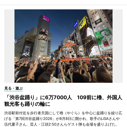
見る・遊ぶ
「渋谷盆踊り」に6万7000人 109前に櫓、外国人
観光客も踊りの輪に
渋谷駅前付近を歩行者天国にして櫓（やぐら）を中心に盆踊りを繰り広
げる「第7回渋谷盆踊り2026」が8月8日に開かれ、歌手のLiSAさんや
伍代夏子さん、芸人・江頭2:50さんらゲスト陣も会場を盛り上げた。