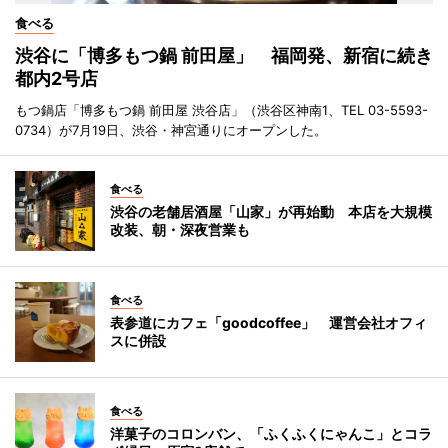
食べる
渋谷に「博多もつ鍋 前田屋」 福岡発、新宿に続き
都内2号店
もつ鍋店「博多もつ鍋 前田屋 渋谷店」（渋谷区神南1、TEL 03-5593-
0734）が7月19日、渋谷・神宮通りにオープンした。
食べる
渋谷の老舗居酒屋「山家」が再始動 本店を大規模
改装、朝・深夜営業も
食べる
表参道にカフェ「goodcoffee」 運営会社オフィ
スに併設
食べる
洋菓子のコロンバン、「ふくふくにゃんこ」とコラ