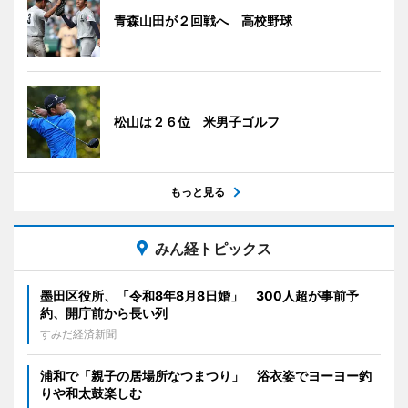
青森山田が２回戦へ 高校野球
松山は２６位 米男子ゴルフ
もっと見る
みん経トピックス
墨田区役所、「令和8年8月8日婚」 300人超が事前予
約、開庁前から長い列
すみだ経済新聞
浦和で「親子の居場所なつまつり」 浴衣姿でヨーヨー釣
りや和太鼓楽しむ