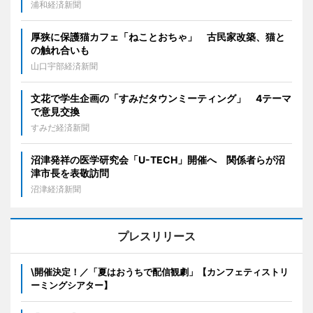
浦和経済新聞
厚狭に保護猫カフェ「ねことおちゃ」 古民家改築、猫と
の触れ合いも
山口宇部経済新聞
文花で学生企画の「すみだタウンミーティング」 4テーマ
で意見交換
すみだ経済新聞
沼津発祥の医学研究会「U-TECH」開催へ 関係者らが沼
津市長を表敬訪問
沼津経済新聞
プレスリリース
\開催決定！／「夏はおうちで配信観劇」【カンフェティストリ
ーミングシアター】