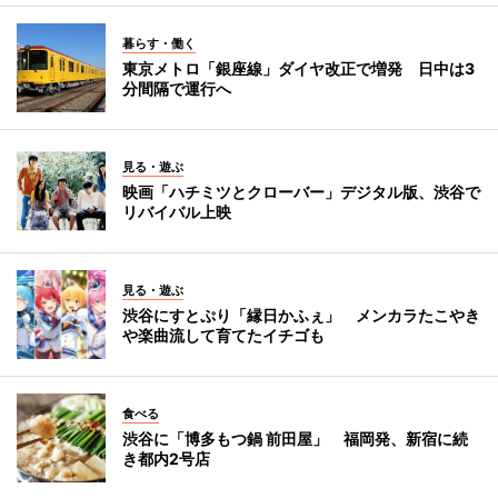
暮らす・働く
東京メトロ「銀座線」ダイヤ改正で増発 日中は3
分間隔で運行へ
見る・遊ぶ
映画「ハチミツとクローバー」デジタル版、渋谷で
リバイバル上映
見る・遊ぶ
渋谷にすとぷり「縁日かふぇ」 メンカラたこやき
や楽曲流して育てたイチゴも
食べる
渋谷に「博多もつ鍋 前田屋」 福岡発、新宿に続
き都内2号店