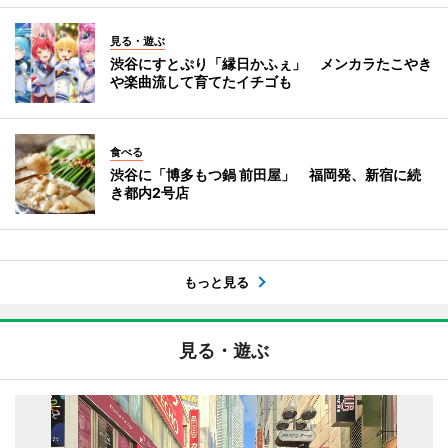
見る・遊ぶ
渋谷にすとぷり「縁日かふぇ」 メンカラたこやき
や楽曲流して育てたイチゴも
食べる
渋谷に「博多もつ鍋 前田屋」 福岡発、新宿に続
き都内2号店
もっと見る
見る・遊ぶ