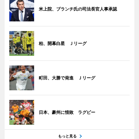
米上院、ブランチ氏の司法長官人事承認
柏、開幕白星 Ｊリーグ
町田、大勝で発進 Ｊリーグ
日本、豪州に惜敗 ラグビー
もっと見る