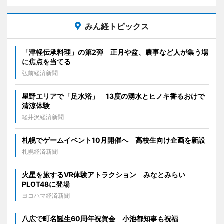
みん経トピックス
「津軽伝承料理」の第2弾 正月や盆、農事など人が集う場
に焦点を当てる
弘前経済新聞
星野エリアで「足水浴」 13度の湧水とヒノキ香るおけで
清涼体験
軽井沢経済新聞
札幌でゲームイベント10月開催へ 高校生向け企画を新設
札幌経済新聞
火星を旅するVR体験アトラクション みなとみらい
PLOT48に登場
ヨコハマ経済新聞
八広で町名誕生60周年祝賀会 小池都知事も祝福