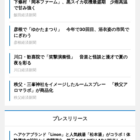
下條村「岡本ファーム」、黒スイカ収穫最盛期 少雨高温
で甘み強く
飯田経済新聞
彦根で「ゆかたまつり」 今年で30回目、浴衣姿の市民で
にぎわう
彦根経済新聞
川口・歓喜院で「笑撃演奏怪」 音楽と怪談と漫才で夏の
夜を彩る
川口経済新聞
秩父・三峯神社をイメージしたルームスプレー 「秩父ア
ロマラボ」が商品化
秩父経済新聞
プレスリリース
ヘアケアブランド「Linon」と人気銭湯「松本湯」がコラボ！体