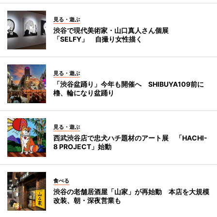
見る・遊ぶ
渋谷で現代美術家・山口真人さん個展
「SELFY」 自撮り女性描く
見る・遊ぶ
「渋谷盆踊り」今年も開催へ SHIBUYA109前に
櫓、輪になり盆踊り
見る・遊ぶ
西武渋谷店で忠犬ハチ題材のアート展 「HACHI-
8 PROJECT」始動
食べる
渋谷の老舗居酒屋「山家」が再始動 本店を大規模
改装、朝・深夜営業も