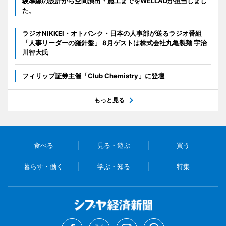
験導線の設計から空間演出・施工までをWELLADが担当しまし
た。
ラジオNIKKEI・オトバンク・日本の人事部が送るラジオ番組
「人事リーダーの羅針盤」 8月ゲストは株式会社丸亀製麺 宇治
川智大氏
フィリップ証券主催「Club Chemistry」に登壇
もっと見る
食べる
見る・遊ぶ
買う
暮らす・働く
学ぶ・知る
特集