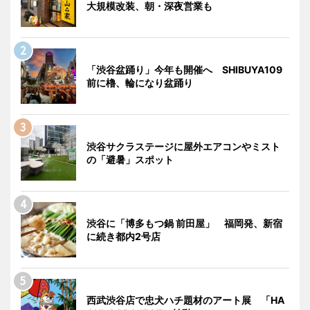
大規模改装、朝・深夜営業も
「渋谷盆踊り」今年も開催へ SHIBUYA109
前に櫓、輪になり盆踊り
渋谷サクラステージに屋外エアコンやミスト
の「避暑」スポット
渋谷に「博多もつ鍋 前田屋」 福岡発、新宿
に続き都内2号店
西武渋谷店で忠犬ハチ題材のアート展 「HA