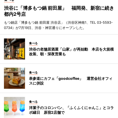
渋谷に「博多もつ鍋 前田屋」 福岡発、新宿に続き
都内2号店
もつ鍋店「博多もつ鍋 前田屋 渋谷店」（渋谷区神南1、TEL 03-5593-
0734）が7月19日、渋谷・神宮通りにオープンした。
食べる
渋谷の老舗居酒屋「山家」が再始動 本店を大規模
改装、朝・深夜営業も
食べる
表参道にカフェ「goodcoffee」 運営会社オフィ
スに併設
食べる
洋菓子のコロンバン、「ふくふくにゃんこ」とコラ
ボ縁日 原宿2店舗で