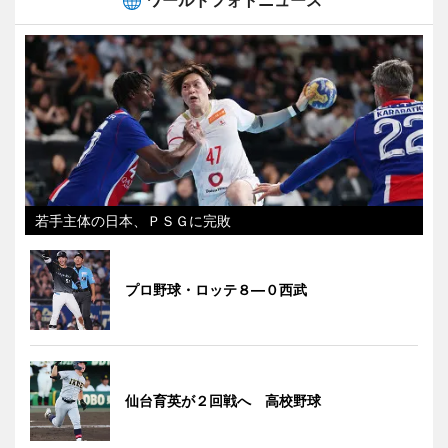
若手主体の日本、ＰＳＧに完敗
プロ野球・ロッテ８―０西武
仙台育英が２回戦へ 高校野球