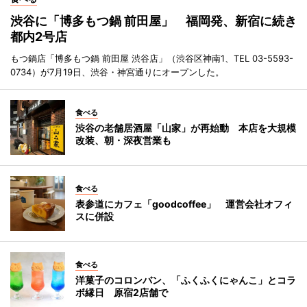
渋谷に「博多もつ鍋 前田屋」 福岡発、新宿に続き
都内2号店
もつ鍋店「博多もつ鍋 前田屋 渋谷店」（渋谷区神南1、TEL 03-5593-
0734）が7月19日、渋谷・神宮通りにオープンした。
食べる
渋谷の老舗居酒屋「山家」が再始動 本店を大規模
改装、朝・深夜営業も
食べる
表参道にカフェ「goodcoffee」 運営会社オフィ
スに併設
食べる
洋菓子のコロンバン、「ふくふくにゃんこ」とコラ
ボ縁日 原宿2店舗で