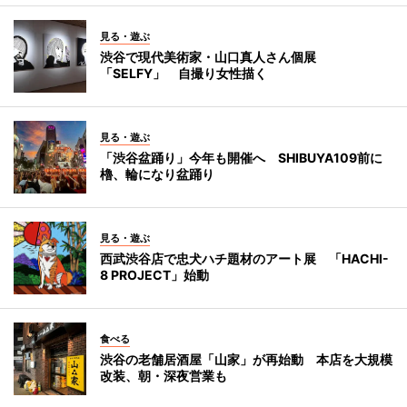
見る・遊ぶ
渋谷で現代美術家・山口真人さん個展
「SELFY」 自撮り女性描く
見る・遊ぶ
「渋谷盆踊り」今年も開催へ SHIBUYA109前に
櫓、輪になり盆踊り
見る・遊ぶ
西武渋谷店で忠犬ハチ題材のアート展 「HACHI-
8 PROJECT」始動
食べる
渋谷の老舗居酒屋「山家」が再始動 本店を大規模
改装、朝・深夜営業も