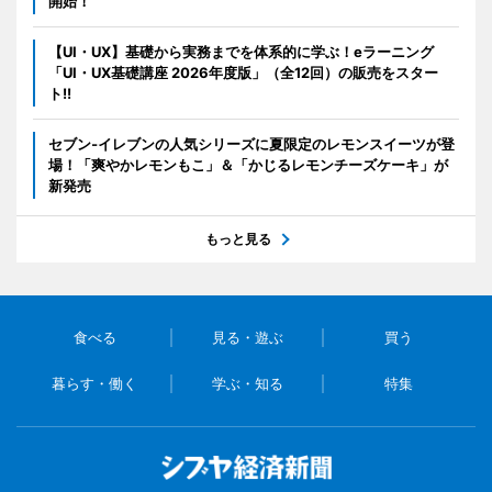
開始！
【UI・UX】基礎から実務までを体系的に学ぶ！eラーニング
「UI・UX基礎講座 2026年度版」（全12回）の販売をスター
ト!!
セブン‐イレブンの人気シリーズに夏限定のレモンスイーツが登
場！「爽やかレモンもこ」＆「かじるレモンチーズケーキ」が
新発売
もっと見る
食べる
見る・遊ぶ
買う
暮らす・働く
学ぶ・知る
特集