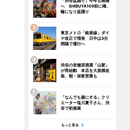
「渋谷盆踊り」今年も開催
へ SHIBUYA109前に櫓、
輪になり盆踊り
東京メトロ「銀座線」ダイ
ヤ改正で増発 日中は3分
間隔で運行へ
渋谷の老舗居酒屋「山家」
が再始動 本店を大規模改
装、朝・深夜営業も
「なんでも服にする」クリ
エーター塩川夏子さん、渋
谷で初個展
もっと見る