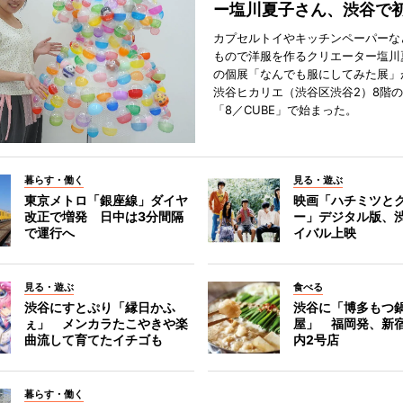
ー塩川夏子さん、渋谷で
カプセルトイやキッチンペーパーな
もので洋服を作るクリエーター塩川
の個展「なんでも服にしてみた展」
渋谷ヒカリエ（渋谷区渋谷2）8階
「8／CUBE」で始まった。
暮らす・働く
見る・遊ぶ
東京メトロ「銀座線」ダイヤ
映画「ハチミツと
改正で増発 日中は3分間隔
ー」デジタル版、
で運行へ
イバル上映
見る・遊ぶ
食べる
渋谷にすとぷり「縁日かふ
渋谷に「博多もつ鍋
ぇ」 メンカラたこやきや楽
屋」 福岡発、新
曲流して育てたイチゴも
内2号店
暮らす・働く