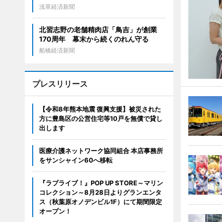
浅草経済新聞
北習志野の老舗精肉店「鳥吉」が創業
170周年 幕末から続くのれん守る
船橋経済新聞
プレスリリース
【令和8年熊本地震 復興支援】被災された
方に豊島区の公営住宅等10戸を無償で貸し
出します
医療介護ネットワーク協同組合 本店事務所
をサンシャイン60へ移転
『ラブライブ！』POP UP STORE～マリン
コレクション～8月28日よりグランエンタ
ス（秋葉原オノデンビル1F）にて期間限定
オープン！