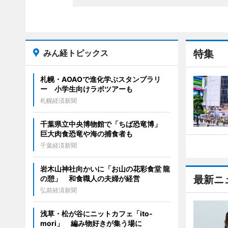
みん経トピックス
特集
札幌・AOAOで進化学ぶスタンプラリ
ー 小学生向けラボツアーも
札幌経済新聞
千葉県立中央博物館で「ちば恐竜博」
巨大肉食恐竜や海の捕食者も
千葉経済新聞
岩木山神社向かいに「お山の花彩食堂 龍
最新ニ
の憩」 和食職人の夫婦が経営
弘前経済新聞
浅草・松が谷にニットカフェ「ito-
mori」 編み物好きが集う場に