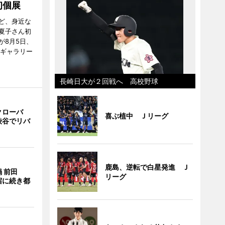
初個展
ど、身近な
夏子さん初
が8月5日、
のギャラリー
長崎日大が２回戦へ 高校野球
クローバ
喜ぶ植中 Ｊリーグ
渋谷でリバ
鹿島、逆転で白星発進 Ｊ
 前田
リーグ
宿に続き都