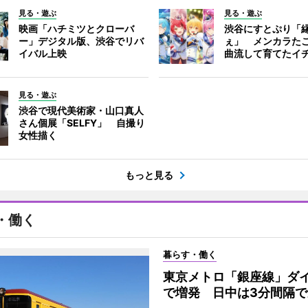
見る・遊ぶ
見る・遊ぶ
映画「ハチミツとクローバ
渋谷にすとぷり「
ー」デジタル版、渋谷でリバ
ぇ」 メンカラた
イバル上映
曲流して育てたイ
見る・遊ぶ
渋谷で現代美術家・山口真人
さん個展「SELFY」 自撮り
女性描く
もっと見る
・働く
暮らす・働く
東京メトロ「銀座線」ダ
で増発 日中は3分間隔で