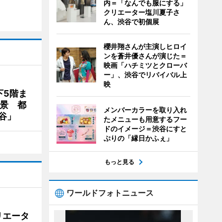
内＝「なんでも服にする」
クリエーター塩川夏子さ
ん、渋谷で初個展
櫻井翔さんが主演しヒロイ
ンを蒼井優さんが演じた＝
映画「ハチミツとクローバ
ー」、渋谷でリバイバル上
映
下5階ま
夜景 都
メンバーカラーを取り入れ
谷」
たメニューも用意するフー
ドのイメージ＝渋谷にすと
ぷりの「縁日かふぇ」
もっと見る
ワールドフォトニュース
リエータ