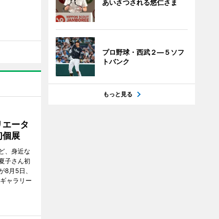
あいさつされる悠仁さま
プロ野球・西武２―５ソフ
トバンク
もっと見る
リエータ
初個展
ど、身近な
夏子さん初
が8月5日、
のギャラリー