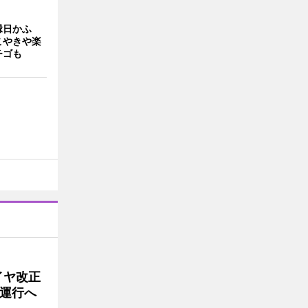
縁日かふ
こやきや楽
チゴも
イヤ改正
運行へ