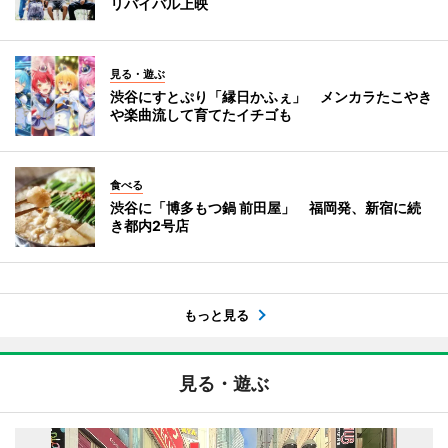
リバイバル上映
見る・遊ぶ
渋谷にすとぷり「縁日かふぇ」 メンカラたこやき
や楽曲流して育てたイチゴも
食べる
渋谷に「博多もつ鍋 前田屋」 福岡発、新宿に続
き都内2号店
もっと見る
見る・遊ぶ