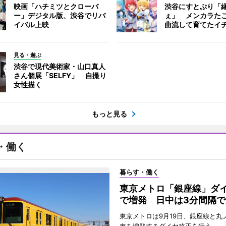
映画「ハチミツとクローバ
渋谷にすとぷり「
ー」デジタル版、渋谷でリバ
ぇ」 メンカラた
イバル上映
曲流して育てたイ
見る・遊ぶ
渋谷で現代美術家・山口真人
さん個展「SELFY」 自撮り
女性描く
もっと見る
・働く
暮らす・働く
東京メトロ「銀座線」ダ
で増発 日中は3分間隔で
東京メトロは9月19日、銀座線と丸