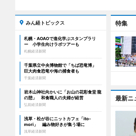
みん経トピックス
特集
札幌・AOAOで進化学ぶスタンプラリ
ー 小学生向けラボツアーも
札幌経済新聞
千葉県立中央博物館で「ちば恐竜博」
巨大肉食恐竜や海の捕食者も
千葉経済新聞
岩木山神社向かいに「お山の花彩食堂 龍
最新ニ
の憩」 和食職人の夫婦が経営
弘前経済新聞
浅草・松が谷にニットカフェ「ito-
mori」 編み物好きが集う場に
浅草経済新聞