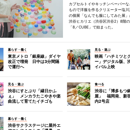
カプセルトイやキッチンペーパーな
もので洋服を作るクリエーター塩川
の個展「なんでも服にしてみた展」
渋谷ヒカリエ（渋谷区渋谷2）8階
「8／CUBE」で始まった。
暮らす・働く
見る・遊ぶ
東京メトロ「銀座線」ダイヤ
映画「ハチミツと
改正で増発 日中は3分間隔
ー」デジタル版、
で運行へ
イバル上映
見る・遊ぶ
食べる
渋谷にすとぷり「縁日かふ
渋谷に「博多もつ鍋
ぇ」 メンカラたこやきや楽
屋」 福岡発、新
曲流して育てたイチゴも
内2号店
暮らす・働く
渋谷サクラステージに屋外エ