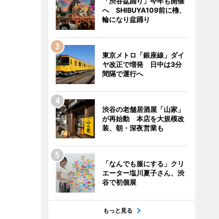
「渋谷盆踊り」今年も開催
へ SHIBUYA109前に櫓、
輪になり盆踊り
東京メトロ「銀座線」ダイ
ヤ改正で増発 日中は3分
間隔で運行へ
渋谷の老舗居酒屋「山家」
が再始動 本店を大規模改
装、朝・深夜営業も
「なんでも服にする」クリ
エーター塩川夏子さん、渋
谷で初個展
もっと見る