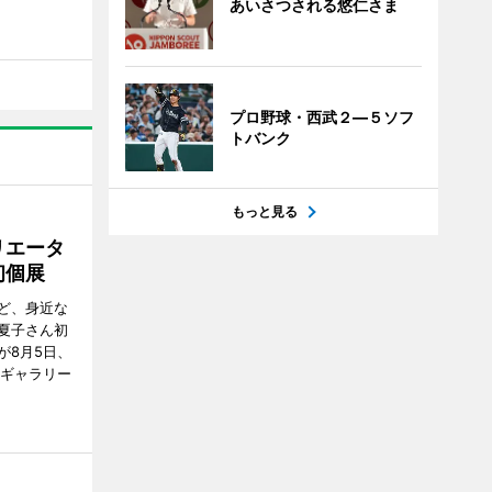
あいさつされる悠仁さま
プロ野球・西武２―５ソフ
トバンク
もっと見る
リエータ
初個展
ど、身近な
夏子さん初
が8月5日、
のギャラリー