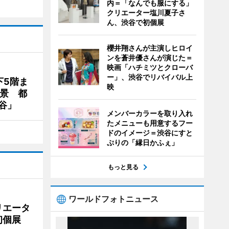
内＝「なんでも服にする」
クリエーター塩川夏子さ
ん、渋谷で初個展
櫻井翔さんが主演しヒロイ
ンを蒼井優さんが演じた＝
映画「ハチミツとクローバ
ー」、渋谷でリバイバル上
下5階ま
映
夜景 都
谷」
メンバーカラーを取り入れ
たメニューも用意するフー
ドのイメージ＝渋谷にすと
ぷりの「縁日かふぇ」
もっと見る
ワールドフォトニュース
リエータ
初個展