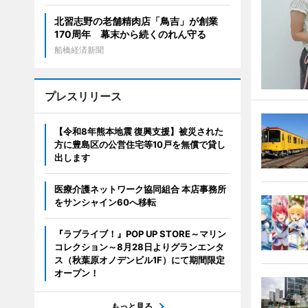
北習志野の老舗精肉店「鳥吉」が創業
170周年 幕末から続くのれん守る
船橋経済新聞
プレスリリース
【令和8年熊本地震 復興支援】被災された
方に豊島区の公営住宅等10戸を無償で貸し
出します
医療介護ネットワーク協同組合 本店事務所
をサンシャイン60へ移転
『ラブライブ！』POP UP STORE～マリン
コレクション～8月28日よりグランエンタ
ス（秋葉原オノデンビル1F）にて期間限定
オープン！
もっと見る