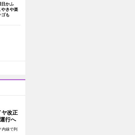
縁日かふ
こやきや楽
チゴも
イヤ改正
運行へ
ノ内線で列