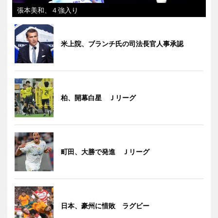
張本美和、４強入り
米上院、ブランチ氏の司法長官人事承認
柏、開幕白星 Ｊリーグ
町田、大勝で発進 Ｊリーグ
日本、豪州に惜敗 ラグビー