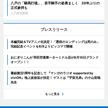
八戸の「騎馬打毬」、若手騎手の姿勇ましく 20年ぶりの
正式参拝も
八戸経済新聞
プレスリリース
本編完結＆TVアニメ化決定！「悪役のエンディングは死のみ」
完結記念イベントを8/9よりピッコマで開催
おにぎりこんが 羽田空港第一ターミナル店が8月10日グランド
オープン！！
番組復活1周年を記念して 『マンガのラジオ supported by
viviON』地上波放送が決定！ ゲストは『宇宙兄弟』の小山宙哉
先生
もっと見る