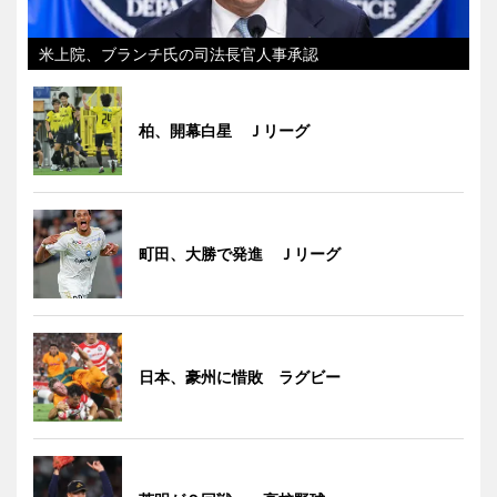
米上院、ブランチ氏の司法長官人事承認
柏、開幕白星 Ｊリーグ
町田、大勝で発進 Ｊリーグ
日本、豪州に惜敗 ラグビー