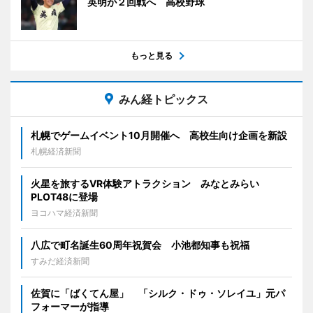
英明が２回戦へ 高校野球
もっと見る
みん経トピックス
札幌でゲームイベント10月開催へ 高校生向け企画を新設
札幌経済新聞
火星を旅するVR体験アトラクション みなとみらい
PLOT48に登場
ヨコハマ経済新聞
八広で町名誕生60周年祝賀会 小池都知事も祝福
すみだ経済新聞
佐賀に「ばくてん屋」 「シルク・ドゥ・ソレイユ」元パ
フォーマーが指導