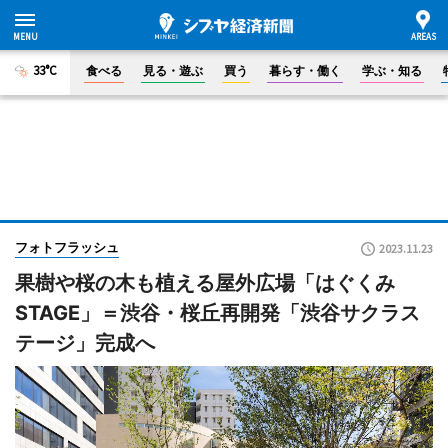
33°C
食べる
見る・遊ぶ
買う
暮らす・働く
学ぶ・知る
フォトフラッシュ
2023.11.23
果樹や桜の木も植える屋外広場「はぐくみ
STAGE」＝渋谷・桜丘再開発「渋谷サクラス
テージ」完成へ