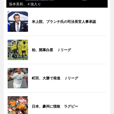
張本美和、４強入り
米上院、ブランチ氏の司法長官人事承認
柏、開幕白星 Ｊリーグ
町田、大勝で発進 Ｊリーグ
日本、豪州に惜敗 ラグビー