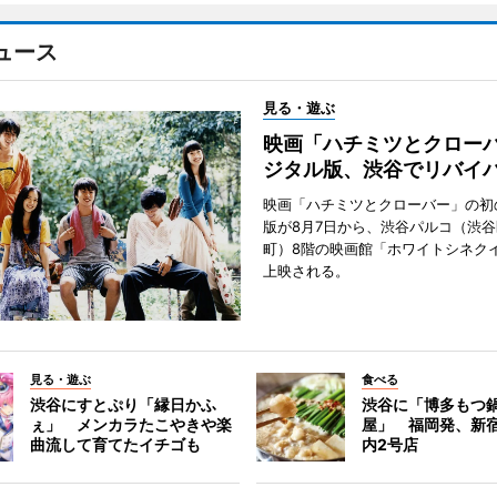
ュース
見る・遊ぶ
映画「ハチミツとクロー
ジタル版、渋谷でリバイ
映画「ハチミツとクローバー」の初
版が8月7日から、渋谷パルコ（渋
町）8階の映画館「ホワイトシネク
上映される。
見る・遊ぶ
食べる
渋谷にすとぷり「縁日かふ
渋谷に「博多もつ鍋
ぇ」 メンカラたこやきや楽
屋」 福岡発、新
曲流して育てたイチゴも
内2号店