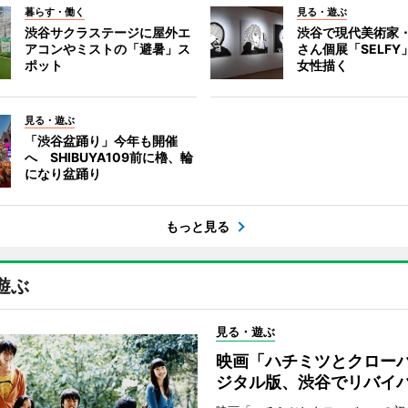
暮らす・働く
見る・遊ぶ
渋谷サクラステージに屋外エ
渋谷で現代美術家
アコンやミストの「避暑」ス
さん個展「SELF
ポット
女性描く
見る・遊ぶ
「渋谷盆踊り」今年も開催
へ SHIBUYA109前に櫓、輪
になり盆踊り
もっと見る
遊ぶ
見る・遊ぶ
映画「ハチミツとクロー
ジタル版、渋谷でリバイ