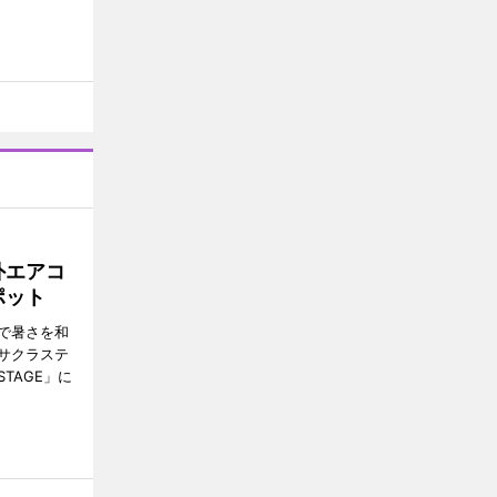
外エアコ
ポット
で暑さを和
サクラステ
TAGE」に