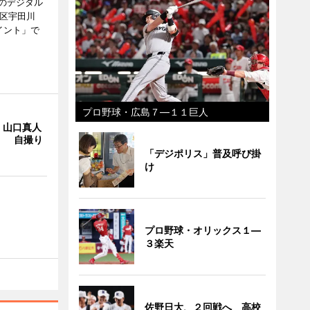
のデジタル
谷区宇田川
イント」で
プロ野球・広島７―１１巨人
・山口真人
Y」 自撮り
「デジポリス」普及呼び掛
け
プロ野球・オリックス１―
３楽天
佐野日大、２回戦へ 高校