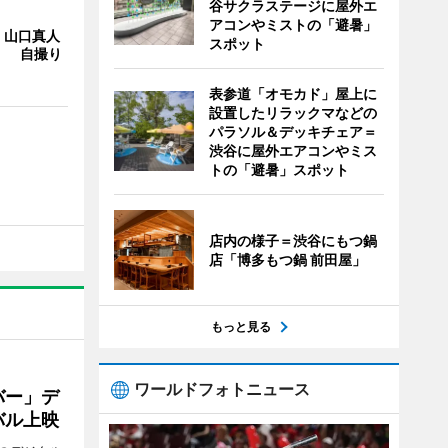
谷サクラステージに屋外エ
アコンやミストの「避暑」
・山口真人
スポット
Y」 自撮り
表参道「オモカド」屋上に
設置したリラックマなどの
パラソル＆デッキチェア＝
渋谷に屋外エアコンやミス
トの「避暑」スポット
店内の様子＝渋谷にもつ鍋
店「博多もつ鍋 前田屋」
もっと見る
ワールドフォトニュース
バー」デ
バル上映