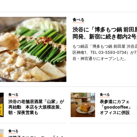
食べる
渋谷に「博多もつ鍋 前田
岡発、新宿に続き都内2号
もつ鍋店「博多もつ鍋 前田屋 渋谷
区神南1、TEL 03-5593-0734）が
谷・神宮通りにオープンした。
食べる
食べる
渋谷の老舗居酒屋「山家」が
表参道にカフェ
再始動 本店を大規模改装、
「goodcoffee
朝・深夜営業も
オフィスに併設
食べる