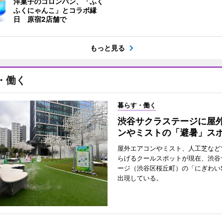
洋菓子のコロンバン、「ふく
ふくにゃんこ」とコラボ縁
日 原宿2店舗で
もっと見る
・働く
暮らす・働く
渋谷サクラステージに屋
ンやミストの「避暑」ス
屋外エアコンやミスト、人工芝など
らげるクールスポットが現在、渋谷
ージ（渋谷区桜丘町）の「にぎわいS
出現している。