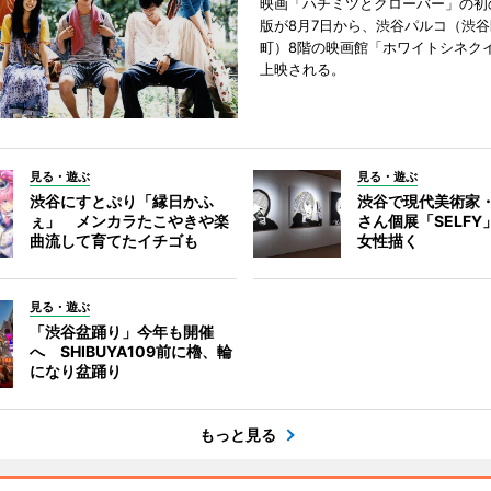
映画「ハチミツとクローバー」の初
版が8月7日から、渋谷パルコ（渋
町）8階の映画館「ホワイトシネク
上映される。
見る・遊ぶ
見る・遊ぶ
渋谷にすとぷり「縁日かふ
渋谷で現代美術家
ぇ」 メンカラたこやきや楽
さん個展「SELF
曲流して育てたイチゴも
女性描く
見る・遊ぶ
「渋谷盆踊り」今年も開催
へ SHIBUYA109前に櫓、輪
になり盆踊り
もっと見る