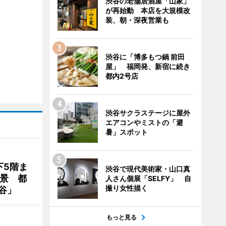
渋谷の老舗居酒屋「山家」
が再始動 本店を大規模改
装、朝・深夜営業も
渋谷に「博多もつ鍋 前田
屋」 福岡発、新宿に続き
都内2号店
渋谷サクラステージに屋外
エアコンやミストの「避
暑」スポット
下5階ま
渋谷で現代美術家・山口真
夜景 都
人さん個展「SELFY」 自
撮り女性描く
谷」
もっと見る