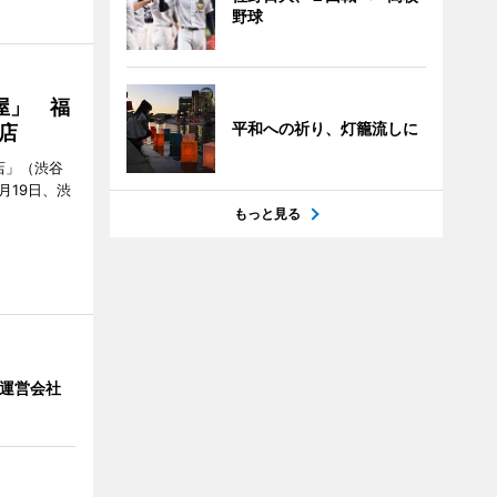
野球
屋」 福
平和への祈り、灯籠流しに
店
店」（渋谷
7月19日、渋
もっと見る
」 運営会社