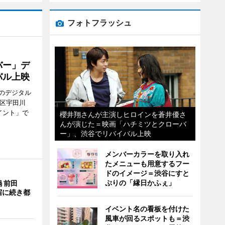
フォトフラッシュ
バー」デ
バル上映
のデジタル
谷区宇田川
イント」で
櫻井翔さんが主演しヒロインを蒼井優さ
んが演じた＝映画「ハチミツとクローバ
ー」、渋谷でリバイバル上映
メンバーカラーを取り入れ
たメニューも用意するフー
ドのイメージ＝渋谷にすと
ぷりの「縁日かふぇ」
 前田
宿に続き都
イベント名の看板を付けた
風車が回るスポットも＝渋