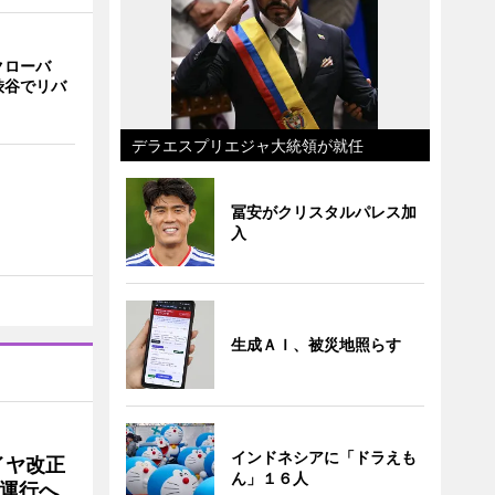
クローバ
渋谷でリバ
デラエスプリエジャ大統領が就任
冨安がクリスタルパレス加
入
生成ＡＩ、被災地照らす
インドネシアに「ドラえも
イヤ改正
ん」１６人
運行へ