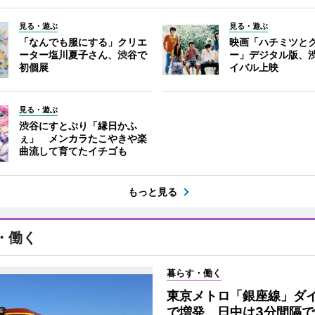
見る・遊ぶ
見る・遊ぶ
「なんでも服にする」クリエ
映画「ハチミツと
ーター塩川夏子さん、渋谷で
ー」デジタル版、
初個展
イバル上映
見る・遊ぶ
渋谷にすとぷり「縁日かふ
ぇ」 メンカラたこやきや楽
曲流して育てたイチゴも
もっと見る
・働く
暮らす・働く
東京メトロ「銀座線」ダ
で増発 日中は3分間隔で