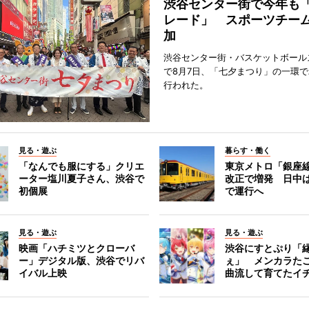
渋谷センター街で今年も
レード」 スポーツチー
加
渋谷センター街・バスケットボール
で8月7日、「七夕まつり」の一環
行われた。
見る・遊ぶ
暮らす・働く
「なんでも服にする」クリエ
東京メトロ「銀座
ーター塩川夏子さん、渋谷で
改正で増発 日中
初個展
で運行へ
見る・遊ぶ
見る・遊ぶ
映画「ハチミツとクローバ
渋谷にすとぷり「
ー」デジタル版、渋谷でリバ
ぇ」 メンカラた
イバル上映
曲流して育てたイ