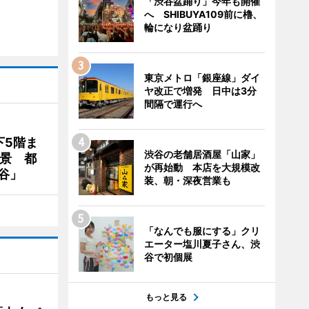
「渋谷盆踊り」今年も開催
へ SHIBUYA109前に櫓、
輪になり盆踊り
東京メトロ「銀座線」ダイ
ヤ改正で増発 日中は3分
間隔で運行へ
下5階ま
渋谷の老舗居酒屋「山家」
夜景 都
が再始動 本店を大規模改
谷」
装、朝・深夜営業も
「なんでも服にする」クリ
エーター塩川夏子さん、渋
谷で初個展
もっと見る