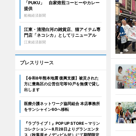
「PUKU」 自家焙煎コーヒーやカレー
提供
船橋経済新聞
江東・清澄白河の雑貨店、猫アイテム専
門店「ネコシカ」としてリニューアル
江東経済新聞
プレスリリース
【令和8年熊本地震 復興支援】被災された
方に豊島区の公営住宅等10戸を無償で貸し
出します
医療介護ネットワーク協同組合 本店事務所
をサンシャイン60へ移転
『ラブライブ！』POP UP STORE～マリン
コレクション～8月28日よりグランエンタ
ス（秋葉原オノデンビル1F）にて期間限定