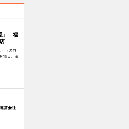
屋」 福
店
店」（渋谷
7月19日、渋
」 運営会社