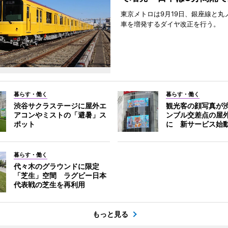
東京メトロは9月19日、銀座線と丸
車を増発するダイヤ改正を行う。
暮らす・働く
暮らす・働く
渋谷サクラステージに屋外エ
観光客の顔写真が
アコンやミストの「避暑」ス
ンブル交差点の屋
ポット
に 新サービス始
暮らす・働く
代々木のグラウンドに限定
「芝生」空間 ラグビー日本
代表戦の芝生を再利用
もっと見る