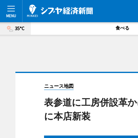
食べる
35°C
ニュース地図
表参道に工房併設革か
に本店新装