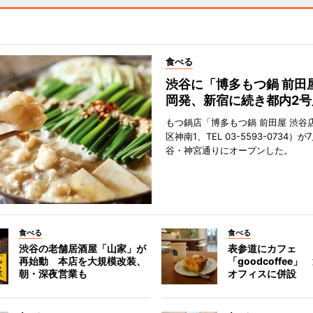
食べる
渋谷に「博多もつ鍋 前田
岡発、新宿に続き都内2号
もつ鍋店「博多もつ鍋 前田屋 渋谷
区神南1、TEL 03-5593-0734）が
谷・神宮通りにオープンした。
食べる
食べる
渋谷の老舗居酒屋「山家」が
表参道にカフェ
再始動 本店を大規模改装、
「goodcoffee
朝・深夜営業も
オフィスに併設