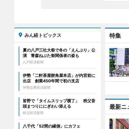
みん経トピックス
特集
夏の八戸三社大祭で冬の「えんぶり」公
演 青森ねぶた祭関係者の姿も
八戸経済新聞
伊勢「二軒茶屋餅角屋本店」が内宮前に
出店 創業450年間で初の支店
伊勢志摩経済新聞
皆野で「タイムスリップ横丁」 秩父音
最新ニ
頭まつりににぎわい添える
秩父経済新聞
八千代「52間の縁側」にカフェ