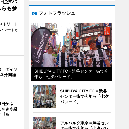
「七夕パ
ムらも参
フォトフラッシュ
ストリート
でパレードが
線」ダイヤ
SHIBUYA CITY FC＝渋谷センター街で今
は3分間隔
年も「七夕パレード」
SHIBUYA CITY FC＝渋谷
センター街で今年も「七夕
パレード」
縁日かふ
こやきや楽
チゴも
アルバルク東京＝渋谷セン
ター街で今年も「七夕パレ