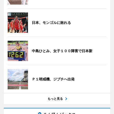
日本、モンゴルに敗れる
中島ひとみ、女子１００障害で日本新
Ｐ１哨戒機、ジブチへ出発
もっと見る