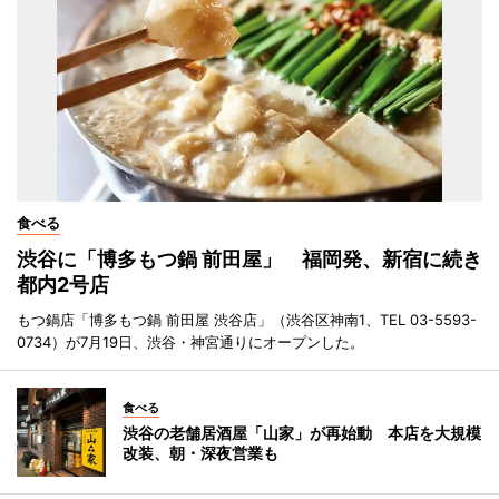
食べる
渋谷に「博多もつ鍋 前田屋」 福岡発、新宿に続き
都内2号店
もつ鍋店「博多もつ鍋 前田屋 渋谷店」（渋谷区神南1、TEL 03-5593-
0734）が7月19日、渋谷・神宮通りにオープンした。
食べる
渋谷の老舗居酒屋「山家」が再始動 本店を大規模
改装、朝・深夜営業も