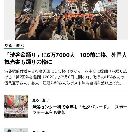
見る・遊ぶ
「渋谷盆踊り」に6万7000人 109前に櫓、外国人
観光客も踊りの輪に
渋谷駅前付近を歩行者天国にして櫓（やぐら）を中心に盆踊りを繰り広
げる「第7回渋谷盆踊り2026」が8月8日に開かれ、歌手のLiSAさんや
伍代夏子さん、芸人・江頭2:50さんらゲスト陣も会場を盛り上げた。
見る・遊ぶ
渋谷センター街で今年も「七夕パレード」 スポー
ツチームらも参加