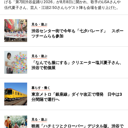
げる「第7回渋谷盆踊り2026」が8月8日に開かれ、歌手のLiSAさんや
伍代夏子さん、芸人・江頭2:50さんらゲスト陣も会場を盛り上げた。
見る・遊ぶ
渋谷センター街で今年も「七夕パレード」 スポー
ツチームらも参加
見る・遊ぶ
「なんでも服にする」クリエーター塩川夏子さん、
渋谷で初個展
暮らす・働く
東京メトロ「銀座線」ダイヤ改正で増発 日中は3
分間隔で運行へ
見る・遊ぶ
映画「ハチミツとクローバー」デジタル版、渋谷で