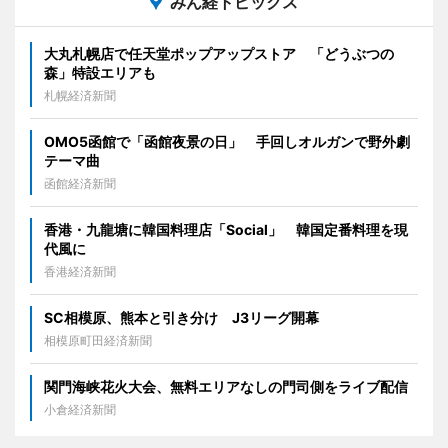
みん経トピックス
大丸札幌店で任天堂ポップアップストア 「どうぶつの
森」特設エリアも
札幌経済新聞
OMO5函館で「函館夜景の日」 手回しオルガンで野外劇
テーマ曲
函館経済新聞
香港・九龍塘に韓国料理店「Social」 韓国定番料理を現
代風に
香港経済新聞
SC相模原、熊本と引き分け J3リーグ開幕
相模原町田経済新聞
関門海峡花火大会、無料エリアなしの門司側をライブ配信
小倉経済新聞