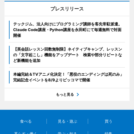
プレスリリース
テックジム、法人向けにプログラミング講師を客先常駐派遣。
Claude Code講座・Python講座を永田町にて毎週無料で対面
開催
【英会話レッスン回数無制限】ネイティブキャンプ、レッスン
の「文字起こし」機能をアップデート 検索や部分リピートな
ど新機能を追加
本編完結＆TVアニメ化決定！「悪役のエンディングは死のみ」
完結記念イベントを8/9よりピッコマで開催
もっと見る
食べる
見る・遊ぶ
買う
暮らす・働く
学ぶ・知る
特集