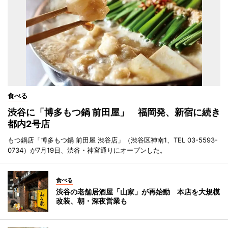
食べる
渋谷に「博多もつ鍋 前田屋」 福岡発、新宿に続き
都内2号店
もつ鍋店「博多もつ鍋 前田屋 渋谷店」（渋谷区神南1、TEL 03-5593-
0734）が7月19日、渋谷・神宮通りにオープンした。
食べる
渋谷の老舗居酒屋「山家」が再始動 本店を大規模
改装、朝・深夜営業も