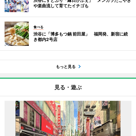
渋谷にすとぷり「縁日かふぇ」 メンカラたこやき
や楽曲流して育てたイチゴも
食べる
渋谷に「博多もつ鍋 前田屋」 福岡発、新宿に続
き都内2号店
もっと見る
見る・遊ぶ