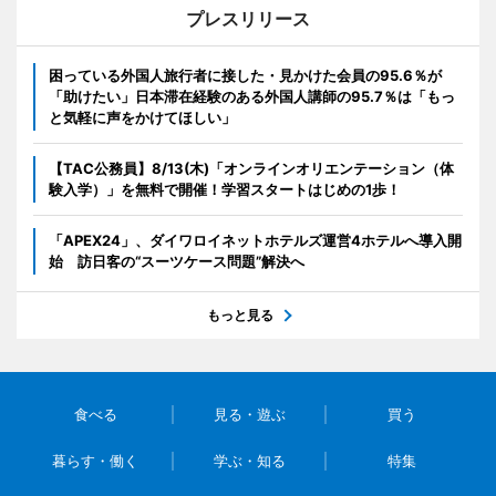
プレスリリース
困っている外国人旅行者に接した・見かけた会員の95.6％が
「助けたい」日本滞在経験のある外国人講師の95.7％は「もっ
と気軽に声をかけてほしい」
【TAC公務員】8/13(木)「オンラインオリエンテーション（体
験入学）」を無料で開催！学習スタートはじめの1歩！
「APEX24」、ダイワロイネットホテルズ運営4ホテルへ導入開
始 訪日客の“スーツケース問題”解決へ
もっと見る
食べる
見る・遊ぶ
買う
暮らす・働く
学ぶ・知る
特集