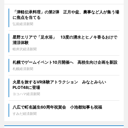
「津軽伝承料理」の第2弾 正月や盆、農事など人が集う場
に焦点を当てる
弘前経済新聞
星野エリアで「足水浴」 13度の湧水とヒノキ香るおけで
清涼体験
軽井沢経済新聞
札幌でゲームイベント10月開催へ 高校生向け企画を新設
札幌経済新聞
火星を旅するVR体験アトラクション みなとみらい
PLOT48に登場
ヨコハマ経済新聞
八広で町名誕生60周年祝賀会 小池都知事も祝福
すみだ経済新聞