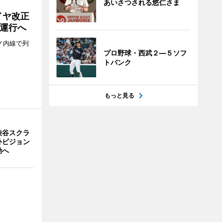
あいさつされる悠仁さま
イヤ改正
運行へ
ノ内線で列
プロ野球・西武２―５ソフ
トバンク
もっと見る
渋谷スクラ
外ビジョン
動へ