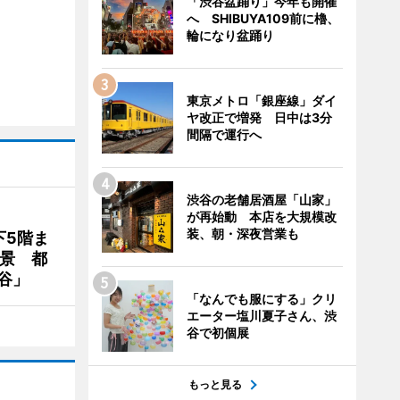
「渋谷盆踊り」今年も開催
へ SHIBUYA109前に櫓、
輪になり盆踊り
東京メトロ「銀座線」ダイ
ヤ改正で増発 日中は3分
間隔で運行へ
渋谷の老舗居酒屋「山家」
が再始動 本店を大規模改
装、朝・深夜営業も
下5階ま
夜景 都
谷」
「なんでも服にする」クリ
エーター塩川夏子さん、渋
谷で初個展
もっと見る