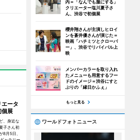
内＝「なんでも服にする」
クリエーター塩川夏子さ
ん、渋谷で初個展
櫻井翔さんが主演しヒロイ
ンを蒼井優さんが演じた＝
映画「ハチミツとクローバ
ー」、渋谷でリバイバル上
映
メンバーカラーを取り入れ
たメニューも用意するフー
ドのイメージ＝渋谷にすと
ぷりの「縁日かふぇ」
もっと見る
リエータ
初個展
ワールドフォトニュース
ど、身近な
夏子さん初
が8月5日、
のギャラリー