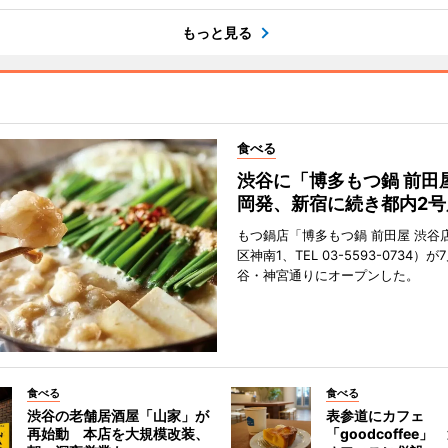
もっと見る
食べる
渋谷に「博多もつ鍋 前田
岡発、新宿に続き都内2号
もつ鍋店「博多もつ鍋 前田屋 渋谷
区神南1、TEL 03-5593-0734）が
谷・神宮通りにオープンした。
食べる
食べる
渋谷の老舗居酒屋「山家」が
表参道にカフェ
再始動 本店を大規模改装、
「goodcoffee