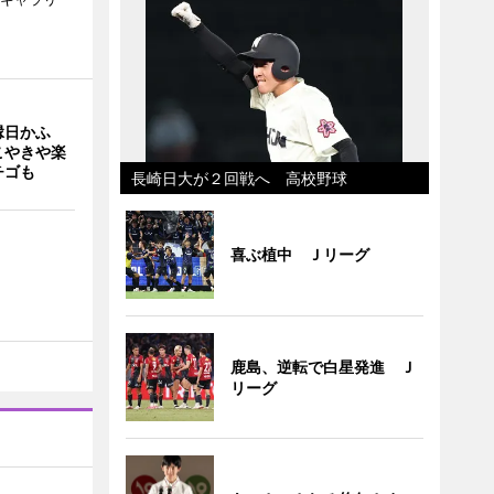
縁日かふ
こやきや楽
チゴも
長崎日大が２回戦へ 高校野球
喜ぶ植中 Ｊリーグ
鹿島、逆転で白星発進 Ｊ
リーグ