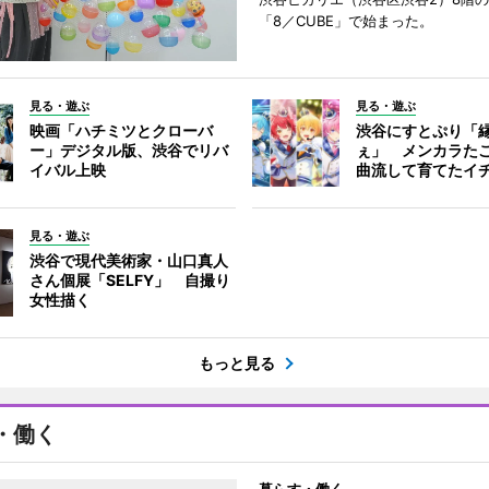
「8／CUBE」で始まった。
見る・遊ぶ
見る・遊ぶ
映画「ハチミツとクローバ
渋谷にすとぷり「
ー」デジタル版、渋谷でリバ
ぇ」 メンカラた
イバル上映
曲流して育てたイ
見る・遊ぶ
渋谷で現代美術家・山口真人
さん個展「SELFY」 自撮り
女性描く
もっと見る
・働く