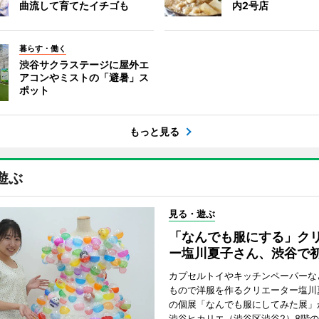
曲流して育てたイチゴも
内2号店
暮らす・働く
渋谷サクラステージに屋外エ
アコンやミストの「避暑」ス
ポット
もっと見る
遊ぶ
見る・遊ぶ
「なんでも服にする」ク
ー塩川夏子さん、渋谷で
カプセルトイやキッチンペーパーな
もので洋服を作るクリエーター塩川
の個展「なんでも服にしてみた展」
渋谷ヒカリエ（渋谷区渋谷2）8階