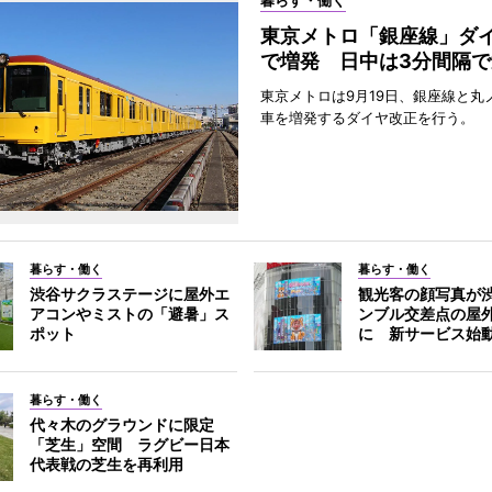
暮らす・働く
東京メトロ「銀座線」ダ
で増発 日中は3分間隔で
東京メトロは9月19日、銀座線と丸
車を増発するダイヤ改正を行う。
暮らす・働く
暮らす・働く
渋谷サクラステージに屋外エ
観光客の顔写真が
アコンやミストの「避暑」ス
ンブル交差点の屋
ポット
に 新サービス始
暮らす・働く
代々木のグラウンドに限定
「芝生」空間 ラグビー日本
代表戦の芝生を再利用