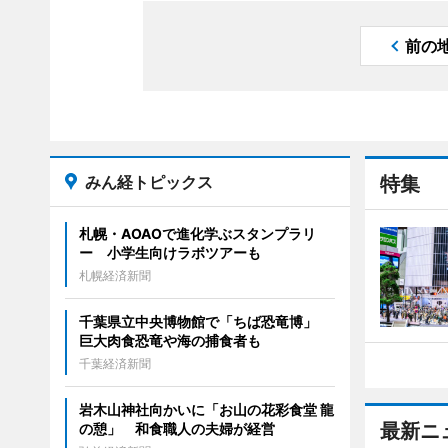
前の
みん経トピックス
特集
札幌・AOAOで進化学ぶスタンプラリ
ー 小学生向けラボツアーも
札幌経済新聞
千葉県立中央博物館で「ちば恐竜博」
巨大肉食恐竜や海の捕食者も
千葉経済新聞
岩木山神社向かいに「お山の花彩食堂 龍
最新ニ
の憩」 和食職人の夫婦が経営