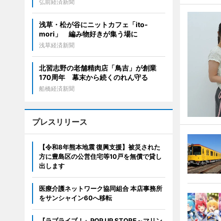
弘前経済新聞
浅草・松が谷にニットカフェ「ito-
mori」 編み物好きが集う場に
浅草経済新聞
北習志野の老舗精肉店「鳥吉」が創業
170周年 幕末から続くのれん守る
船橋経済新聞
プレスリリース
【令和8年熊本地震 復興支援】被災された
方に豊島区の公営住宅等10戸を無償で貸し
出します
医療介護ネットワーク協同組合 本店事務所
をサンシャイン60へ移転
『ラブライブ！』POP UP STORE～マリン