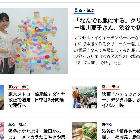
見る・遊ぶ
「なんでも服にする」ク
ー塩川夏子さん、渋谷で
カプセルトイやキッチンペーパーな
もので洋服を作るクリエーター塩川
の個展「なんでも服にしてみた展」
渋谷ヒカリエ（渋谷区渋谷2）8階
「8／CUBE」で始まった。
暮らす・働く
見る・遊ぶ
東京メトロ「銀座線」ダイヤ
映画「ハチミツと
改正で増発 日中は3分間隔
ー」デジタル版、
で運行へ
イバル上映
見る・遊ぶ
食べる
渋谷にすとぷり「縁日かふ
渋谷に「博多もつ鍋
ぇ」 メンカラたこやきや楽
屋」 福岡発、新