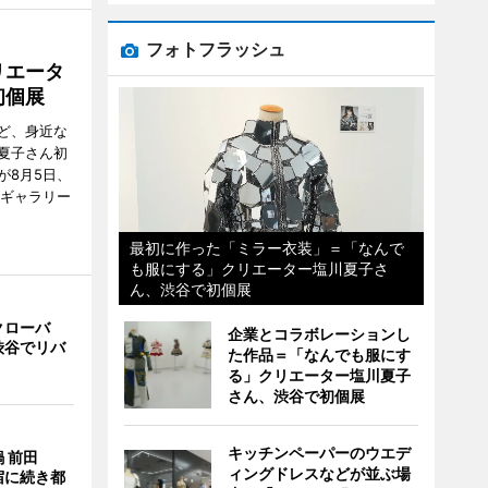
フォトフラッシュ
リエータ
初個展
ど、身近な
夏子さん初
が8月5日、
のギャラリー
最初に作った「ミラー衣装」＝「なんで
も服にする」クリエーター塩川夏子さ
ん、渋谷で初個展
クローバ
企業とコラボレーションし
渋谷でリバ
た作品＝「なんでも服にす
る」クリエーター塩川夏子
さん、渋谷で初個展
キッチンペーパーのウエデ
 前田
ィングドレスなどが並ぶ場
宿に続き都