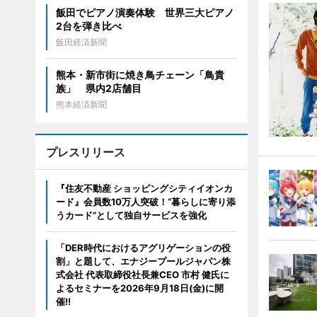
飯田でピアノ演奏体験 世界三大ピアノ
2台を弾き比べ
飯田経済新聞
熊本・新市街に焼き鳥チェーン「鳥貴
族」 県内2店舗目
熊本経済新聞
プレスリリース
『住友不動産 ショッピングシティイオンカ
ード』会員数10万人突破！“暮らしに寄り添
うカード”として独自サービスを強化
「DER時代におけるアグリゲーションの役
割」と題して、エナジープールジャパン株
式会社 代表取締役社長兼CEO 市村 健氏に
よるセミナーを2026年9月18日(金)に開
催!!