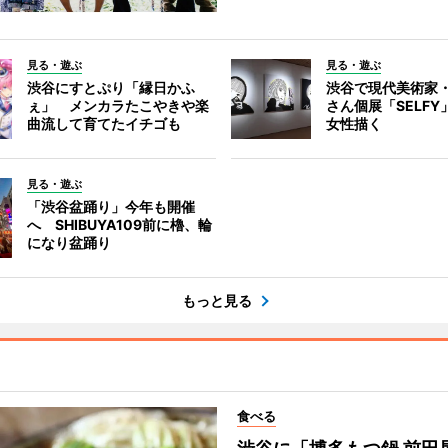
見る・遊ぶ
見る・遊ぶ
渋谷にすとぷり「縁日かふ
渋谷で現代美術家
ぇ」 メンカラたこやきや楽
さん個展「SELF
曲流して育てたイチゴも
女性描く
見る・遊ぶ
「渋谷盆踊り」今年も開催
へ SHIBUYA109前に櫓、輪
になり盆踊り
もっと見る
食べる