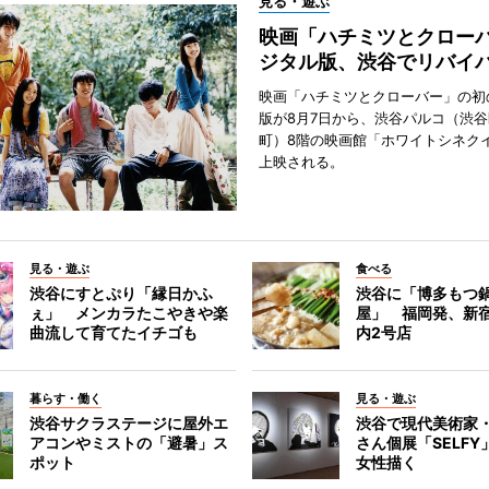
見る・遊ぶ
映画「ハチミツとクロー
ジタル版、渋谷でリバイ
映画「ハチミツとクローバー」の初
版が8月7日から、渋谷パルコ（渋
町）8階の映画館「ホワイトシネク
上映される。
見る・遊ぶ
食べる
渋谷にすとぷり「縁日かふ
渋谷に「博多もつ鍋
ぇ」 メンカラたこやきや楽
屋」 福岡発、新
曲流して育てたイチゴも
内2号店
暮らす・働く
見る・遊ぶ
渋谷サクラステージに屋外エ
渋谷で現代美術家
アコンやミストの「避暑」ス
さん個展「SELF
ポット
女性描く