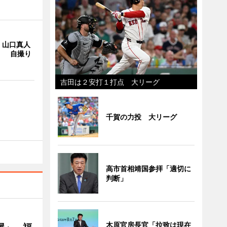
・山口真人
Y」 自撮り
吉田は２安打１打点 大リーグ
千賀の力投 大リーグ
高市首相靖国参拝「適切に
判断」
木原官房長官「拉致は現在