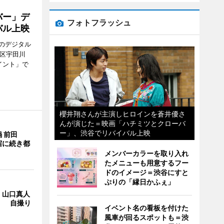
バー」デ
フォトフラッシュ
バル上映
のデジタル
谷区宇田川
イント」で
櫻井翔さんが主演しヒロインを蒼井優さ
んが演じた＝映画「ハチミツとクローバ
ー」、渋谷でリバイバル上映
 前田
宿に続き都
メンバーカラーを取り入れ
たメニューも用意するフー
ドのイメージ＝渋谷にすと
ぷりの「縁日かふぇ」
・山口真人
Y」 自撮り
イベント名の看板を付けた
風車が回るスポットも＝渋