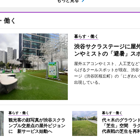
もっと見る
・働く
暮らす・働く
渋谷サクラステージに屋
ンやミストの「避暑」ス
屋外エアコンやミスト、人工芝など
らげるクールスポットが現在、渋谷
ージ（渋谷区桜丘町）の「にぎわいS
出現している。
暮らす・働く
暮らす・働く
観光客の顔写真が渋谷スクラ
代々木のグラウン
ンブル交差点の屋外ビジョン
「芝生」空間 ラ
に 新サービス始動へ
代表戦の芝生を再