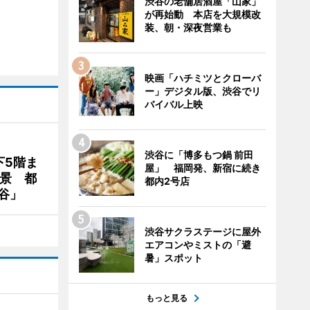
渋谷の老舗居酒屋「山家」
が再始動 本店を大規模改
装、朝・深夜営業も
映画「ハチミツとクローバ
ー」デジタル版、渋谷でリ
バイバル上映
渋谷に「博多もつ鍋 前田
下5階ま
屋」 福岡発、新宿に続き
夜景 都
都内2号店
谷」
渋谷サクラステージに屋外
エアコンやミストの「避
暑」スポット
もっと見る