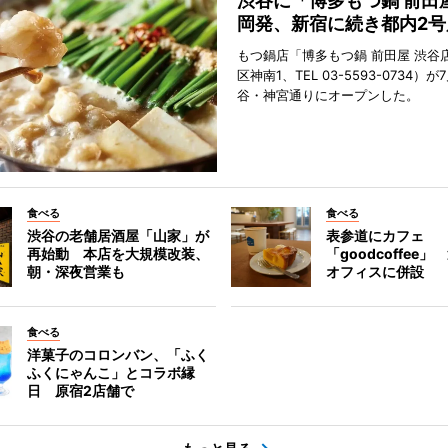
渋谷に「博多もつ鍋 前田
岡発、新宿に続き都内2号
もつ鍋店「博多もつ鍋 前田屋 渋谷
区神南1、TEL 03-5593-0734）が
谷・神宮通りにオープンした。
食べる
食べる
渋谷の老舗居酒屋「山家」が
表参道にカフェ
再始動 本店を大規模改装、
「goodcoffee
朝・深夜営業も
オフィスに併設
食べる
洋菓子のコロンバン、「ふく
ふくにゃんこ」とコラボ縁
日 原宿2店舗で