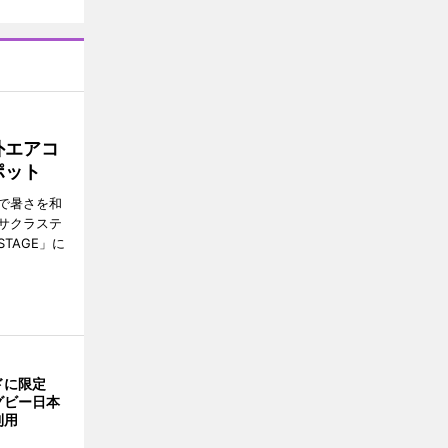
外エアコ
ポット
で暑さを和
サクラステ
TAGE」に
ドに限定
グビー日本
利用