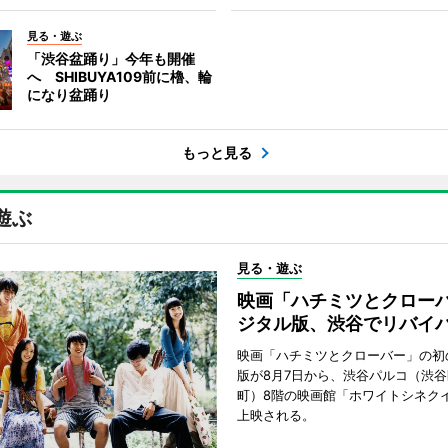
見る・遊ぶ
「渋谷盆踊り」今年も開催
へ SHIBUYA109前に櫓、輪
になり盆踊り
もっと見る
遊ぶ
見る・遊ぶ
映画「ハチミツとクロー
ジタル版、渋谷でリバイ
映画「ハチミツとクローバー」の初
版が8月7日から、渋谷パルコ（渋
町）8階の映画館「ホワイトシネク
上映される。