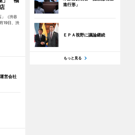
屋」 福
進行形」
店
店」（渋谷
7月19日、渋
ＥＰＡ視野に議論継続
もっと見る
」 運営会社