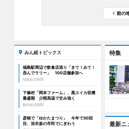
前の
みん経トピックス
特集
福島駅周辺で飲食店巡り「きて！みて！
呑んでラリー」 100店舗参加へ
福島経済新聞
下條村「岡本ファーム」、黒スイカ収穫
最盛期 少雨高温で甘み強く
飯田経済新聞
彦根で「ゆかたまつり」 今年で30回
最新ニ
目、浴衣姿の市民でにぎわう