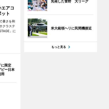
先発した菅野 大リーグ
外エアコ
ポット
で暑さを和
サクラステ
米大統領ヘリに民間機接近
TAGE」に
もっと見る
ドに限定
グビー日本
利用