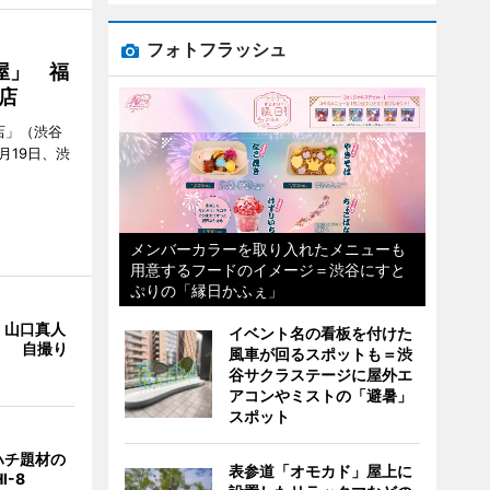
フォトフラッシュ
屋」 福
店
店」（渋谷
7月19日、渋
メンバーカラーを取り入れたメニューも
用意するフードのイメージ＝渋谷にすと
ぷりの「縁日かふぇ」
・山口真人
イベント名の看板を付けた
Y」 自撮り
風車が回るスポットも＝渋
谷サクラステージに屋外エ
アコンやミストの「避暑」
スポット
ハチ題材の
表参道「オモカド」屋上に
I-8