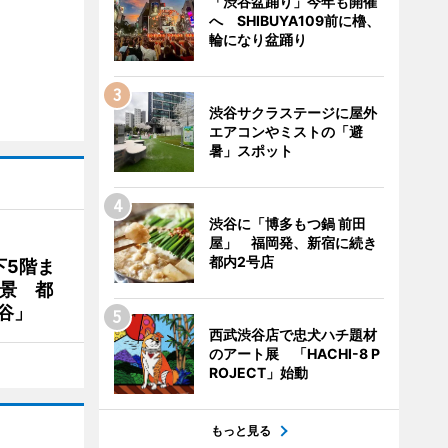
「渋谷盆踊り」今年も開催
へ SHIBUYA109前に櫓、
輪になり盆踊り
渋谷サクラステージに屋外
エアコンやミストの「避
暑」スポット
渋谷に「博多もつ鍋 前田
屋」 福岡発、新宿に続き
都内2号店
下5階ま
夜景 都
谷」
西武渋谷店で忠犬ハチ題材
のアート展 「HACHI-8 P
ROJECT」始動
もっと見る