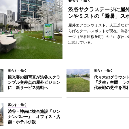
暮らす・働く
渋谷サクラステージに屋
ンやミストの「避暑」ス
屋外エアコンやミスト、人工芝など
らげるクールスポットが現在、渋谷
ージ（渋谷区桜丘町）の「にぎわいS
出現している。
暮らす・働く
暮らす・働く
観光客の顔写真が渋谷スクラ
代々木のグラウン
ンブル交差点の屋外ビジョン
「芝生」空間 ラ
に 新サービス始動へ
代表戦の芝生を再
暮らす・働く
渋谷・神南に複合施設「ジン
ナンバレー」 オフィス・店
舗・ホテル併設