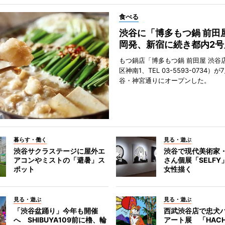
食べる
渋谷に「博多もつ鍋 前田
岡発、新宿に続き都内2号
もつ鍋店「博多もつ鍋 前田屋 渋谷
区神南1、TEL 03-5593-0734）が
谷・神宮通りにオープンした。
暮らす・働く
見る・遊ぶ
渋谷サクラステージに屋外エ
渋谷で現代美術家
アコンやミストの「避暑」ス
さん個展「SELF
ポット
女性描く
見る・遊ぶ
見る・遊ぶ
「渋谷盆踊り」今年も開催
西武渋谷店で忠犬
へ SHIBUYA109前に櫓、輪
アート展 「HACH