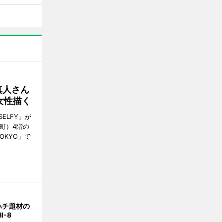
真人さん
女性描く
ELFY」が
町）4階の
TOKYO」で
ハチ題材の
I-8