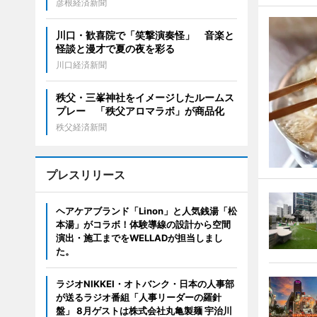
彦根経済新聞
川口・歓喜院で「笑撃演奏怪」 音楽と
怪談と漫才で夏の夜を彩る
川口経済新聞
秩父・三峯神社をイメージしたルームス
プレー 「秩父アロマラボ」が商品化
秩父経済新聞
プレスリリース
ヘアケアブランド「Linon」と人気銭湯「松
本湯」がコラボ！体験導線の設計から空間
演出・施工までをWELLADが担当しまし
た。
ラジオNIKKEI・オトバンク・日本の人事部
が送るラジオ番組「人事リーダーの羅針
盤」 8月ゲストは株式会社丸亀製麺 宇治川