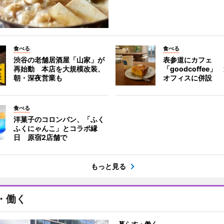
食べる
食べる
渋谷の老舗居酒屋「山家」が
表参道にカフェ
再始動 本店を大規模改装、
「goodcoffee
朝・深夜営業も
オフィスに併設
食べる
洋菓子のコロンバン、「ふく
ふくにゃんこ」とコラボ縁
日 原宿2店舗で
もっと見る
・働く