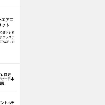
外エアコ
ポット
で暑さを和
サクラステ
TAGE」に
ドに限定
グビー日本
利用
メントホテ