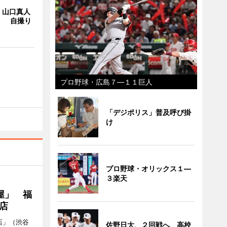
・山口真人
Y」 自撮り
プロ野球・広島７―１１巨人
「デジポリス」普及呼び掛
け
プロ野球・オリックス１―
３楽天
屋」 福
店
店」（渋谷
佐野日大、２回戦へ 高校