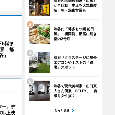
渋谷の老舗居酒屋「山家」
が再始動 本店を大規模改
装、朝・深夜営業も
渋谷に「博多もつ鍋 前田
屋」 福岡発、新宿に続き
都内2号店
下5階ま
夜景 都
谷」
渋谷サクラステージに屋外
エアコンやミストの「避
暑」スポット
渋谷で現代美術家・山口真
人さん個展「SELFY」 自
撮り女性描く
バー」デ
もっと見る
バル上映