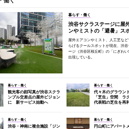
・働く
暮らす・働く
渋谷サクラステージに屋
ンやミストの「避暑」ス
屋外エアコンやミスト、人工芝など
らげるクールスポットが現在、渋谷
ージ（渋谷区桜丘町）の「にぎわいS
出現している。
暮らす・働く
暮らす・働く
観光客の顔写真が渋谷スクラ
代々木のグラウン
ンブル交差点の屋外ビジョン
「芝生」空間 ラ
に 新サービス始動へ
代表戦の芝生を再
暮らす・働く
暮らす・働く
渋谷・神南に複合施設「ジン
円山町にアパート