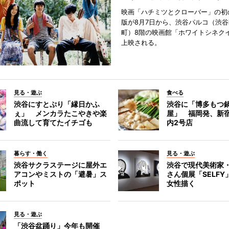
映画「ハチミツとクローバー」の初
版が8月7日から、渋谷パルコ（渋
町）8階の映画館「ホワイトシネク
上映される。
見る・遊ぶ
食べる
渋谷にすとぷり「縁日かふ
渋谷に「博多もつ鍋
ぇ」 メンカラたこやきや楽
屋」 福岡発、新
曲流して育てたイチゴも
内2号店
暮らす・働く
見る・遊ぶ
渋谷サクラステージに屋外エ
渋谷で現代美術家
アコンやミストの「避暑」ス
さん個展「SELF
ポット
女性描く
見る・遊ぶ
「渋谷盆踊り」今年も開催