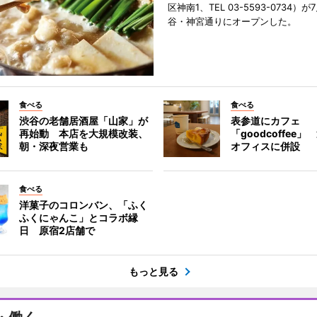
区神南1、TEL 03-5593-0734）が
谷・神宮通りにオープンした。
食べる
食べる
渋谷の老舗居酒屋「山家」が
表参道にカフェ
再始動 本店を大規模改装、
「goodcoffee
朝・深夜営業も
オフィスに併設
食べる
洋菓子のコロンバン、「ふく
ふくにゃんこ」とコラボ縁
日 原宿2店舗で
もっと見る