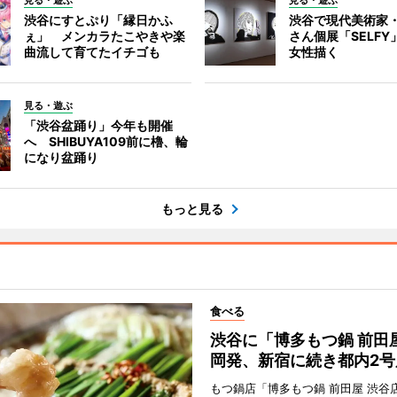
見る・遊ぶ
見る・遊ぶ
渋谷にすとぷり「縁日かふ
渋谷で現代美術家
ぇ」 メンカラたこやきや楽
さん個展「SELF
曲流して育てたイチゴも
女性描く
見る・遊ぶ
「渋谷盆踊り」今年も開催
へ SHIBUYA109前に櫓、輪
になり盆踊り
もっと見る
食べる
渋谷に「博多もつ鍋 前田
岡発、新宿に続き都内2号
もつ鍋店「博多もつ鍋 前田屋 渋谷