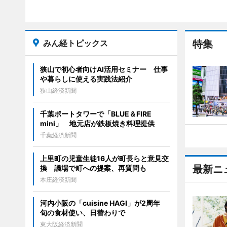
みん経トピックス
特集
狭山で初心者向けAI活用セミナー 仕事
や暮らしに使える実践法紹介
狭山経済新聞
千葉ポートタワーで「BLUE＆FIRE
mini」 地元店が鉄板焼き料理提供
千葉経済新聞
上里町の児童生徒16人が町長らと意見交
最新ニ
換 議場で町への提案、再質問も
本庄経済新聞
河内小阪の「cuisine HAGI」が2周年
旬の食材使い、日替わりで
東大阪経済新聞