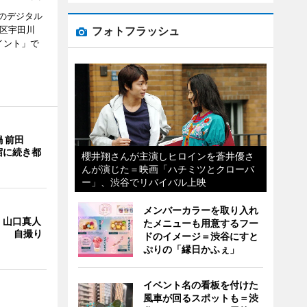
のデジタル
フォトフラッシュ
谷区宇田川
イント」で
 前田
宿に続き都
櫻井翔さんが主演しヒロインを蒼井優さ
んが演じた＝映画「ハチミツとクローバ
ー」、渋谷でリバイバル上映
メンバーカラーを取り入れ
・山口真人
たメニューも用意するフー
Y」 自撮り
ドのイメージ＝渋谷にすと
ぷりの「縁日かふぇ」
イベント名の看板を付けた
風車が回るスポットも＝渋