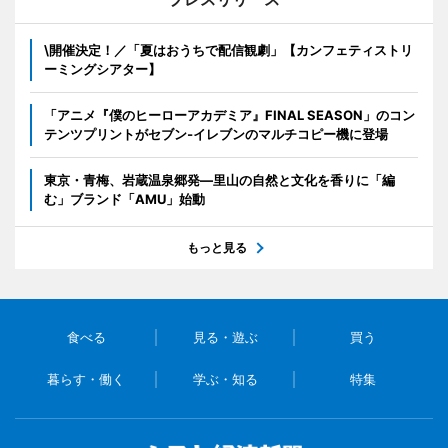
\開催決定！／「夏はおうちで配信観劇」【カンフェティストリ
ーミングシアター】
「アニメ『僕のヒーローアカデミア』FINAL SEASON」のコン
テンツプリントがセブン‐イレブンのマルチコピー機に登場
東京・青梅、岩蔵温泉郷発―里山の自然と文化を香りに「編
む」ブランド「AMU」始動
もっと見る
食べる
見る・遊ぶ
買う
暮らす・働く
学ぶ・知る
特集