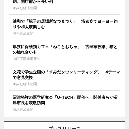
約、開庁前から長い列
すみだ経済新聞
浦和で「親子の居場所なつまつり」 浴衣姿でヨーヨー釣
りや和太鼓楽しむ
浦和経済新聞
厚狭に保護猫カフェ「ねことおちゃ」 古民家改築、猫と
の触れ合いも
山口宇部経済新聞
文花で学生企画の「すみだタウンミーティング」 4テーマ
で意見交換
すみだ経済新聞
沼津発祥の医学研究会「U-TECH」開催へ 関係者らが沼
津市長を表敬訪問
沼津経済新聞
プレスリリース