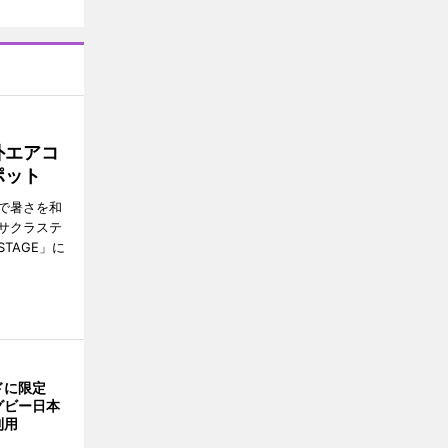
外エアコ
ポット
で暑さを和
サクラステ
TAGE」に
ドに限定
グビー日本
利用