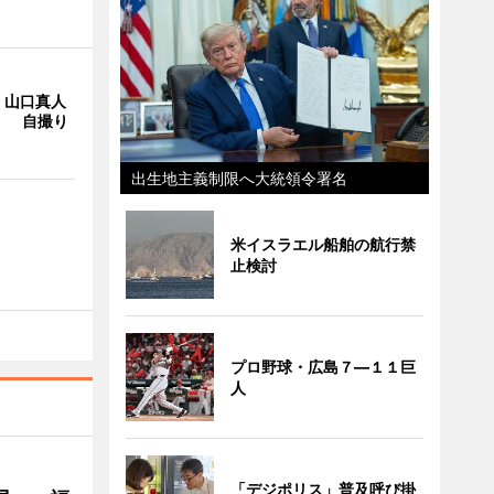
・山口真人
Y」 自撮り
出生地主義制限へ大統領令署名
米イスラエル船舶の航行禁
止検討
プロ野球・広島７―１１巨
人
「デジポリス」普及呼び掛