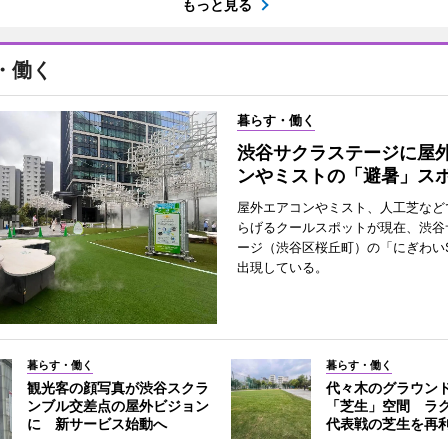
もっと見る
・働く
暮らす・働く
渋谷サクラステージに屋
ンやミストの「避暑」ス
屋外エアコンやミスト、人工芝など
らげるクールスポットが現在、渋谷
ージ（渋谷区桜丘町）の「にぎわいS
出現している。
暮らす・働く
暮らす・働く
観光客の顔写真が渋谷スクラ
代々木のグラウン
ンブル交差点の屋外ビジョン
「芝生」空間 ラ
に 新サービス始動へ
代表戦の芝生を再