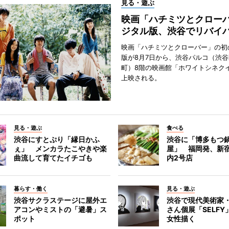
見る・遊ぶ
映画「ハチミツとクロー
ジタル版、渋谷でリバイ
映画「ハチミツとクローバー」の初
版が8月7日から、渋谷パルコ（渋
町）8階の映画館「ホワイトシネク
上映される。
見る・遊ぶ
食べる
渋谷にすとぷり「縁日かふ
渋谷に「博多もつ鍋
ぇ」 メンカラたこやきや楽
屋」 福岡発、新
曲流して育てたイチゴも
内2号店
暮らす・働く
見る・遊ぶ
渋谷サクラステージに屋外エ
渋谷で現代美術家
アコンやミストの「避暑」ス
さん個展「SELF
ポット
女性描く