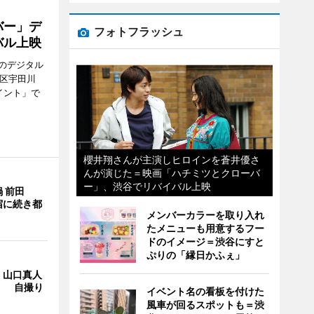
バー」デ
フォトフラッシュ
バル上映
のデジタル
谷区宇田川
イント」で
櫻井翔さんが主演しヒロインを蒼井優さ
んが演じた＝映画「ハチミツとクローバ
ー」、渋谷でリバイバル上映
 前田
宿に続き都
メンバーカラーを取り入れ
たメニューも用意するフー
ドのイメージ＝渋谷にすと
ぷりの「縁日かふぇ」
・山口真人
Y」 自撮り
イベント名の看板を付けた
風車が回るスポットも＝渋