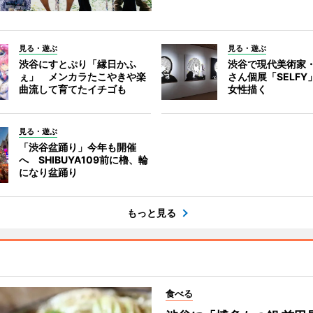
見る・遊ぶ
見る・遊ぶ
渋谷にすとぷり「縁日かふ
渋谷で現代美術家
ぇ」 メンカラたこやきや楽
さん個展「SELF
曲流して育てたイチゴも
女性描く
見る・遊ぶ
「渋谷盆踊り」今年も開催
へ SHIBUYA109前に櫓、輪
になり盆踊り
もっと見る
食べる