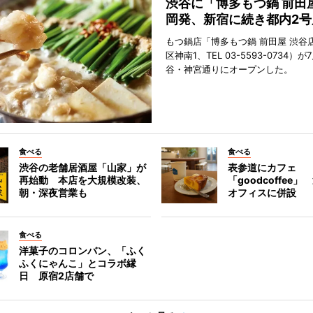
渋谷に「博多もつ鍋 前田
岡発、新宿に続き都内2号
もつ鍋店「博多もつ鍋 前田屋 渋谷
区神南1、TEL 03-5593-0734）が
谷・神宮通りにオープンした。
食べる
食べる
渋谷の老舗居酒屋「山家」が
表参道にカフェ
再始動 本店を大規模改装、
「goodcoffee
朝・深夜営業も
オフィスに併設
食べる
洋菓子のコロンバン、「ふく
ふくにゃんこ」とコラボ縁
日 原宿2店舗で