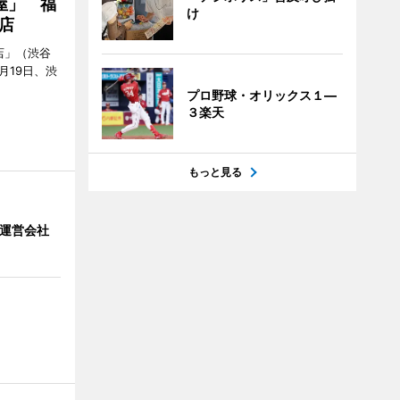
屋」 福
け
店
店」（渋谷
7月19日、渋
プロ野球・オリックス１―
３楽天
もっと見る
」 運営会社