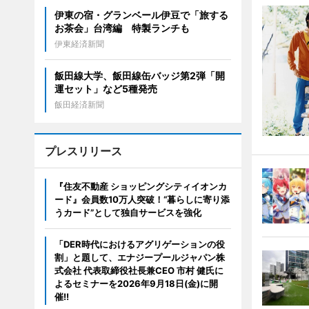
伊東の宿・グランベール伊豆で「旅する
お茶会」台湾編 特製ランチも
伊東経済新聞
飯田線大学、飯田線缶バッジ第2弾「開
運セット」など5種発売
飯田経済新聞
プレスリリース
『住友不動産 ショッピングシティイオンカ
ード』会員数10万人突破！“暮らしに寄り添
うカード”として独自サービスを強化
「DER時代におけるアグリゲーションの役
割」と題して、エナジープールジャパン株
式会社 代表取締役社長兼CEO 市村 健氏に
よるセミナーを2026年9月18日(金)に開
催!!