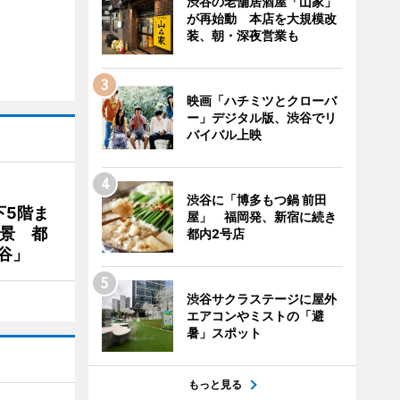
渋谷の老舗居酒屋「山家」
が再始動 本店を大規模改
装、朝・深夜営業も
映画「ハチミツとクローバ
ー」デジタル版、渋谷でリ
バイバル上映
渋谷に「博多もつ鍋 前田
下5階ま
屋」 福岡発、新宿に続き
夜景 都
都内2号店
谷」
渋谷サクラステージに屋外
エアコンやミストの「避
暑」スポット
もっと見る