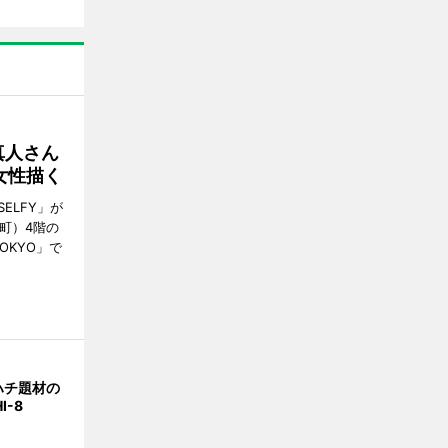
真人さん
女性描く
ELFY」が
町）4階の
TOKYO」で
ハチ題材の
I-8