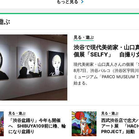
もっと見る
遊ぶ
見る・遊ぶ
渋谷で現代美術家・山口
個展「SELFY」 自撮り
現代美術家・山口真人さんの個展「S
8月7日、渋谷パルコ（渋谷区宇田川
ミュージアム「PARCO MUSEUM 
始まる。
見る・遊ぶ
見る・遊ぶ
「渋谷盆踊り」今年も開催
西武渋谷店で忠犬
へ SHIBUYA109前に櫓、輪
アート展 「HACH
になり盆踊り
PROJECT」始動