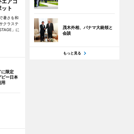
外エアコ
ポット
で暑さを和
サクラステ
茂木外相、パナマ大統領と
TAGE」に
会談
もっと見る
ドに限定
グビー日本
利用