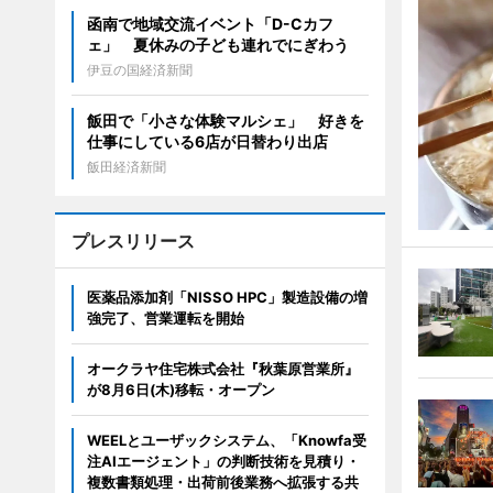
函南で地域交流イベント「D-Cカフ
ェ」 夏休みの子ども連れでにぎわう
伊豆の国経済新聞
飯田で「小さな体験マルシェ」 好きを
仕事にしている6店が日替わり出店
飯田経済新聞
プレスリリース
医薬品添加剤「NISSO HPC」製造設備の増
強完了、営業運転を開始
オークラヤ住宅株式会社『秋葉原営業所』
が8月6日(木)移転・オープン
WEELとユーザックシステム、「Knowfa受
注AIエージェント」の判断技術を見積り・
複数書類処理・出荷前後業務へ拡張する共