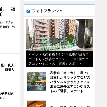
屋」 福
フォトフラッシュ
店
店」（渋谷
7月19日、渋
イベント名の看板を付けた風車が回るス
ポットも＝渋谷サクラステージに屋外エ
アコンやミストの「避暑」スポット
・山口真人
Y」 自撮り
表参道「オモカド」屋上に
設置したリラックマなどの
パラソル＆デッキチェア＝
渋谷に屋外エアコンやミス
トの「避暑」スポット
ハチ題材の
I-8