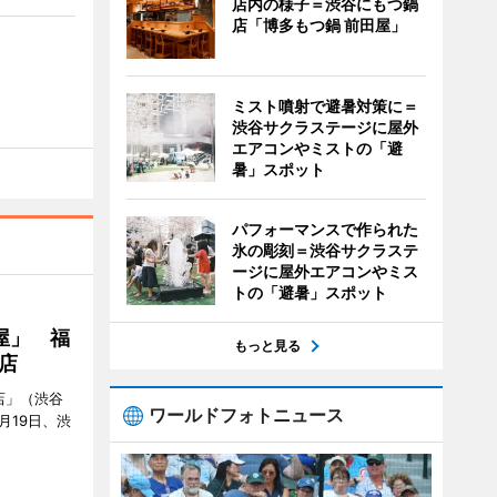
店内の様子＝渋谷にもつ鍋
店「博多もつ鍋 前田屋」
ミスト噴射で避暑対策に＝
渋谷サクラステージに屋外
エアコンやミストの「避
暑」スポット
パフォーマンスで作られた
氷の彫刻＝渋谷サクラステ
ージに屋外エアコンやミス
トの「避暑」スポット
屋」 福
もっと見る
店
店」（渋谷
ワールドフォトニュース
7月19日、渋