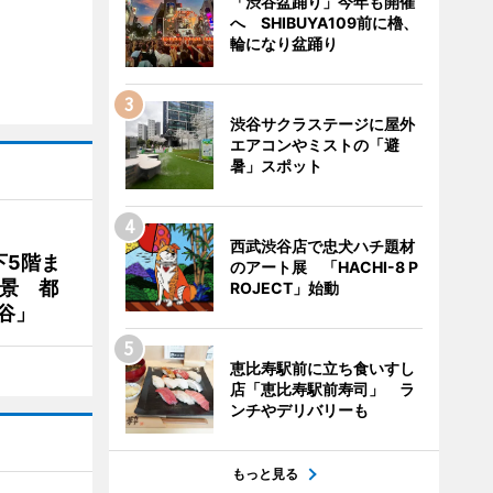
「渋谷盆踊り」今年も開催
へ SHIBUYA109前に櫓、
輪になり盆踊り
渋谷サクラステージに屋外
エアコンやミストの「避
暑」スポット
西武渋谷店で忠犬ハチ題材
下5階ま
のアート展 「HACHI-8 P
夜景 都
ROJECT」始動
谷」
恵比寿駅前に立ち食いすし
店「恵比寿駅前寿司」 ラ
ンチやデリバリーも
もっと見る