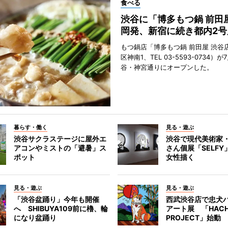
食べる
渋谷に「博多もつ鍋 前田
岡発、新宿に続き都内2号
もつ鍋店「博多もつ鍋 前田屋 渋谷
区神南1、TEL 03-5593-0734）が
谷・神宮通りにオープンした。
暮らす・働く
見る・遊ぶ
渋谷サクラステージに屋外エ
渋谷で現代美術家
アコンやミストの「避暑」ス
さん個展「SELF
ポット
女性描く
見る・遊ぶ
見る・遊ぶ
「渋谷盆踊り」今年も開催
西武渋谷店で忠犬
へ SHIBUYA109前に櫓、輪
アート展 「HACH
になり盆踊り
PROJECT」始動