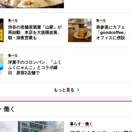
食べる
食べる
渋谷の老舗居酒屋「山家」が
表参道にカフェ
再始動 本店を大規模改装、
「goodcoffee
朝・深夜営業も
オフィスに併設
食べる
洋菓子のコロンバン、「ふく
ふくにゃんこ」とコラボ縁
日 原宿2店舗で
もっと見る
・働く
暮らす・働く