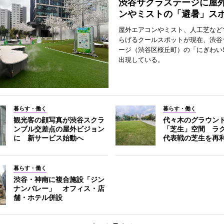
渋谷サクラステージに屋
ンやミストの「避暑」ス
屋外エアコンやミスト、人工芝など
らげるクールスポットが現在、渋谷
ージ（渋谷区桜丘町）の「にぎわいS
出現している。
暮らす・働く
暮らす・働く
観光客の顔写真が渋谷スクラ
代々木のグラウン
ンブル交差点の屋外ビジョン
「芝生」空間 ラ
に 新サービス始動へ
代表戦の芝生を再
暮らす・働く
渋谷・神南に複合施設「ジン
ナンバレー」 オフィス・店
舗・ホテル併設