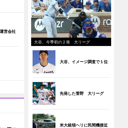
」 運営会社
大谷、今季初の２発 大リーグ
大谷、イメージ調査で１位
先発した菅野 大リーグ
米大統領ヘリに民間機接近