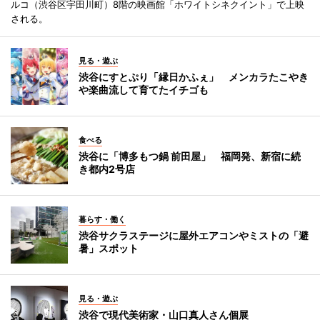
ルコ（渋谷区宇田川町）8階の映画館「ホワイトシネクイント」で上映
される。
見る・遊ぶ
渋谷にすとぷり「縁日かふぇ」 メンカラたこやき
や楽曲流して育てたイチゴも
食べる
渋谷に「博多もつ鍋 前田屋」 福岡発、新宿に続
き都内2号店
暮らす・働く
渋谷サクラステージに屋外エアコンやミストの「避
暑」スポット
見る・遊ぶ
渋谷で現代美術家・山口真人さん個展