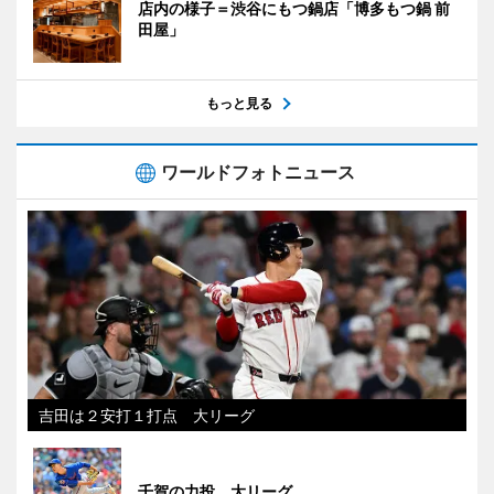
店内の様子＝渋谷にもつ鍋店「博多もつ鍋 前
田屋」
もっと見る
ワールドフォトニュース
吉田は２安打１打点 大リーグ
千賀の力投 大リーグ