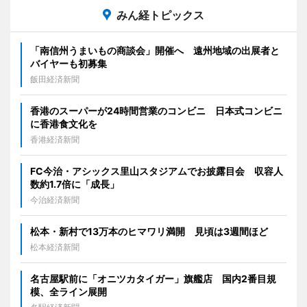
みん経トピックス
「南信州うまいもの商談会」開催へ 遠州地域の出展者と
バイヤーも初募集
飯田経済新聞
香港のスーパーが24時間営業のコンビニ 日本式コンビニ
に香港食文化を
香港経済新聞
FC今治・アシックス里山スタジアムでお披露目会 収容人
数約1.7倍に「成長」
今治経済新聞
松本・新村で13万本のヒマワリ満開 見頃は3週間ほど
松本経済新聞
名古屋駅前に「オニツカタイガー」旗艦店 国内2番目規
模、全ライン展開