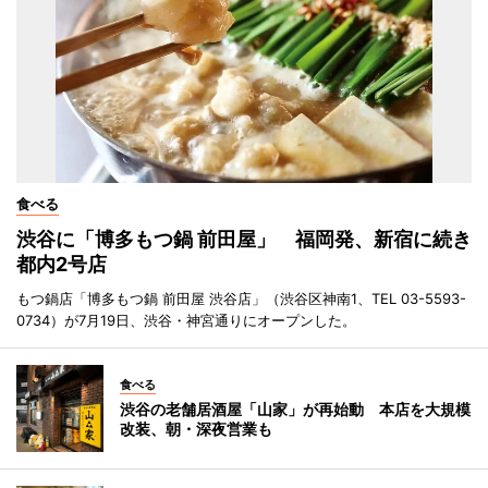
食べる
渋谷に「博多もつ鍋 前田屋」 福岡発、新宿に続き
都内2号店
もつ鍋店「博多もつ鍋 前田屋 渋谷店」（渋谷区神南1、TEL 03-5593-
0734）が7月19日、渋谷・神宮通りにオープンした。
食べる
渋谷の老舗居酒屋「山家」が再始動 本店を大規模
改装、朝・深夜営業も