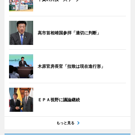
高市首相靖国参拝「適切に判断」
木原官房長官「拉致は現在進行形」
ＥＰＡ視野に議論継続
もっと見る