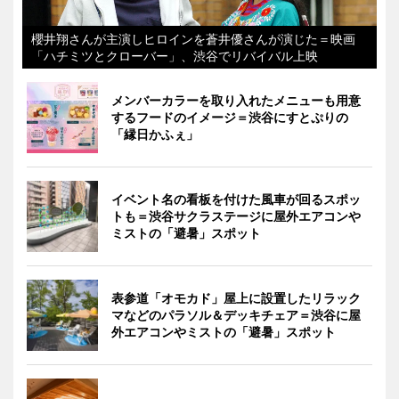
櫻井翔さんが主演しヒロインを蒼井優さんが演じた＝映画
「ハチミツとクローバー」、渋谷でリバイバル上映
メンバーカラーを取り入れたメニューも用意
するフードのイメージ＝渋谷にすとぷりの
「縁日かふぇ」
イベント名の看板を付けた風車が回るスポッ
トも＝渋谷サクラステージに屋外エアコンや
ミストの「避暑」スポット
表参道「オモカド」屋上に設置したリラック
マなどのパラソル＆デッキチェア＝渋谷に屋
外エアコンやミストの「避暑」スポット