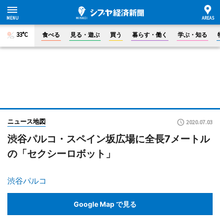
33°C
食べる
見る・遊ぶ
買う
暮らす・働く
学ぶ・知る
ニュース地図
2020.07.03
渋谷パルコ・スペイン坂広場に全長7メートル
の「セクシーロボット」
渋谷パルコ
Google Map で見る