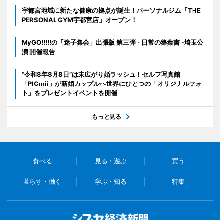
宇都宮地域に新たな健康の拠点が誕生！パーソナルジム「THE
PERSONAL GYM宇都宮店」オープン！
MyGO!!!!!の「迷子集会」出張版 第三弾 - 日常の築葉書 -埼玉公
演 開催報告
“令和8年8月8日”は末広がり婚ラッシュ！セルフ写真館
「PICmii」が新婚カップルへ世界にひとつの「オリジナルフォ
ト」をプレゼントイベントを開催
もっと見る
食べる
見る・遊ぶ
買う
暮らす・働く
学ぶ・知る
特集