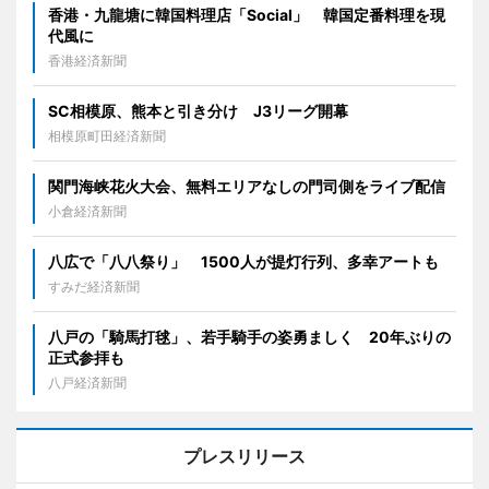
香港・九龍塘に韓国料理店「Social」 韓国定番料理を現
代風に
香港経済新聞
SC相模原、熊本と引き分け J3リーグ開幕
相模原町田経済新聞
関門海峡花火大会、無料エリアなしの門司側をライブ配信
小倉経済新聞
八広で「八八祭り」 1500人が提灯行列、多幸アートも
すみだ経済新聞
八戸の「騎馬打毬」、若手騎手の姿勇ましく 20年ぶりの
正式参拝も
八戸経済新聞
プレスリリース