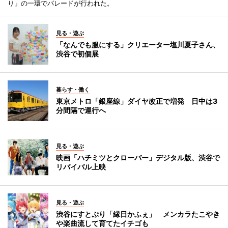
り」の一環でパレードが行われた。
見る・遊ぶ
「なんでも服にする」クリエーター塩川夏子さん、
渋谷で初個展
暮らす・働く
東京メトロ「銀座線」ダイヤ改正で増発 日中は3
分間隔で運行へ
見る・遊ぶ
映画「ハチミツとクローバー」デジタル版、渋谷で
リバイバル上映
見る・遊ぶ
渋谷にすとぷり「縁日かふぇ」 メンカラたこやき
や楽曲流して育てたイチゴも