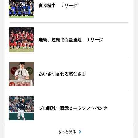
喜ぶ植中 Ｊリーグ
鹿島、逆転で白星発進 Ｊリーグ
あいさつされる悠仁さま
プロ野球・西武２―５ソフトバンク
もっと見る