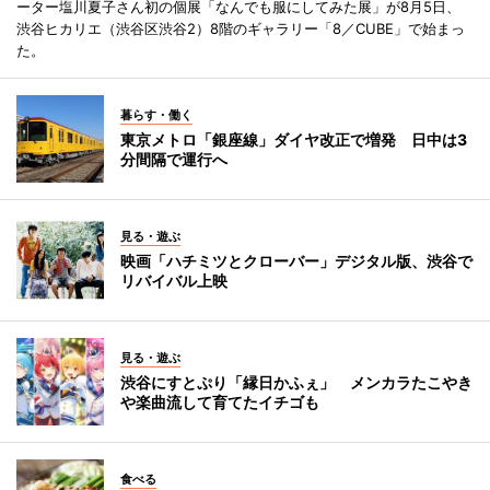
ーター塩川夏子さん初の個展「なんでも服にしてみた展」が8月5日、
渋谷ヒカリエ（渋谷区渋谷2）8階のギャラリー「8／CUBE」で始まっ
た。
暮らす・働く
東京メトロ「銀座線」ダイヤ改正で増発 日中は3
分間隔で運行へ
見る・遊ぶ
映画「ハチミツとクローバー」デジタル版、渋谷で
リバイバル上映
見る・遊ぶ
渋谷にすとぷり「縁日かふぇ」 メンカラたこやき
や楽曲流して育てたイチゴも
食べる