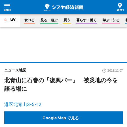
34°C
食べる
見る・遊ぶ
買う
暮らす・働く
学ぶ・知る
ニュース地図
2016.11.07
北青山に石巻の「復興バー」 被災地の今を
語る場に
港区北青山3-5-12
Google Map で見る