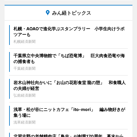
みん経トピックス
札幌・AOAOで進化学ぶスタンプラリー 小学生向けラボ
ツアーも
札幌経済新聞
千葉県立中央博物館で「ちば恐竜博」 巨大肉食恐竜や海
の捕食者も
千葉経済新聞
岩木山神社向かいに「お山の花彩食堂 龍の憩」 和食職人
の夫婦が経営
弘前経済新聞
浅草・松が谷にニットカフェ「ito-mori」 編み物好きが
集う場に
浅草経済新聞
北習志野の老舗精肉店「鳥吉」が創業170周年 幕末から