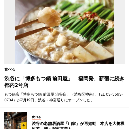
食べる
渋谷に「博多もつ鍋 前田屋」 福岡発、新宿に続き
都内2号店
もつ鍋店「博多もつ鍋 前田屋 渋谷店」（渋谷区神南1、TEL 03-5593-
0734）が7月19日、渋谷・神宮通りにオープンした。
食べる
渋谷の老舗居酒屋「山家」が再始動 本店を大規模
改装、朝・深夜営業も