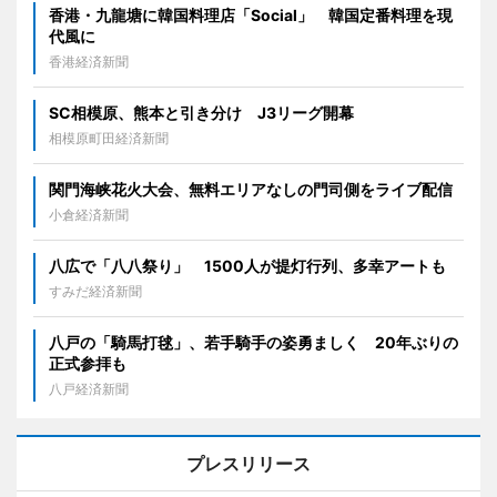
香港・九龍塘に韓国料理店「Social」 韓国定番料理を現
代風に
香港経済新聞
SC相模原、熊本と引き分け J3リーグ開幕
相模原町田経済新聞
関門海峡花火大会、無料エリアなしの門司側をライブ配信
小倉経済新聞
八広で「八八祭り」 1500人が提灯行列、多幸アートも
すみだ経済新聞
八戸の「騎馬打毬」、若手騎手の姿勇ましく 20年ぶりの
正式参拝も
八戸経済新聞
プレスリリース