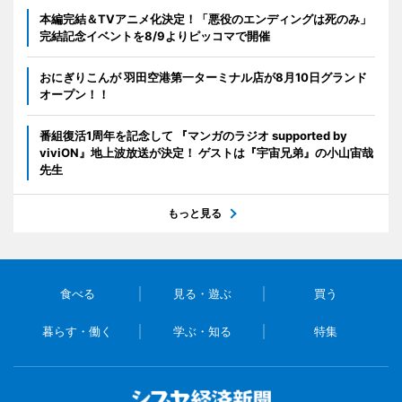
本編完結＆TVアニメ化決定！「悪役のエンディングは死のみ」
完結記念イベントを8/9よりピッコマで開催
おにぎりこんが 羽田空港第一ターミナル店が8月10日グランド
オープン！！
番組復活1周年を記念して 『マンガのラジオ supported by
viviON』地上波放送が決定！ ゲストは『宇宙兄弟』の小山宙哉
先生
もっと見る
食べる
見る・遊ぶ
買う
暮らす・働く
学ぶ・知る
特集