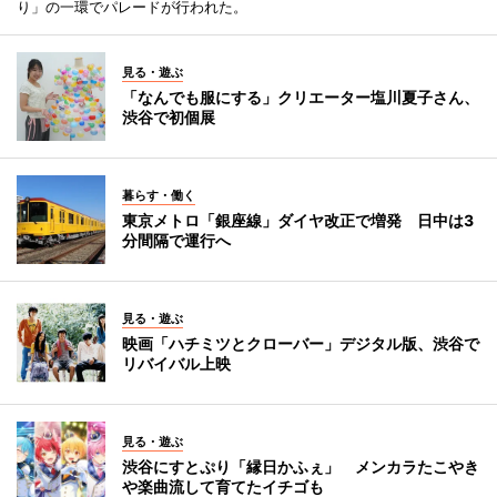
り」の一環でパレードが行われた。
見る・遊ぶ
「なんでも服にする」クリエーター塩川夏子さん、
渋谷で初個展
暮らす・働く
東京メトロ「銀座線」ダイヤ改正で増発 日中は3
分間隔で運行へ
見る・遊ぶ
映画「ハチミツとクローバー」デジタル版、渋谷で
リバイバル上映
見る・遊ぶ
渋谷にすとぷり「縁日かふぇ」 メンカラたこやき
や楽曲流して育てたイチゴも